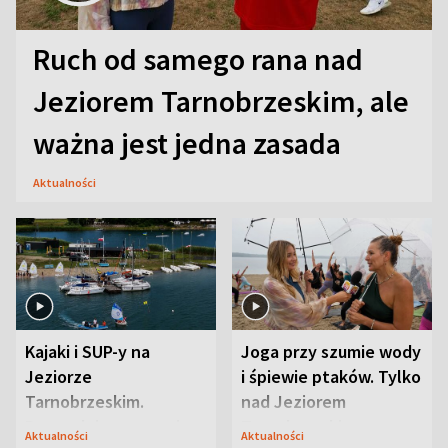
Ruch od samego rana nad
Jeziorem Tarnobrzeskim, ale
ważna jest jedna zasada
Aktualności
Kajaki i SUP-y na
Joga przy szumie wody
Jeziorze
i śpiewie ptaków. Tylko
Tarnobrzeskim.
nad Jeziorem
Przyrodnicy zwracają
Tarnobrzeskim
Aktualności
Aktualności