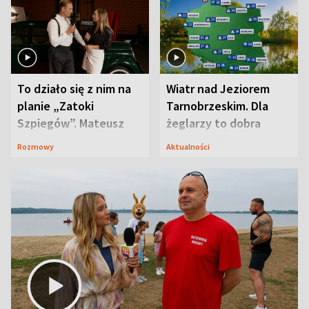
To działo się z nim na
Wiatr nad Jeziorem
planie „Zatoki
Tarnobrzeskim. Dla
Szpiegów”. Mateusz
żeglarzy to dobra
Janicki odsłonił
wiadomość
Rozmowy
Aktualności
aktorski sekret