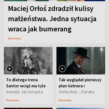
Maciej Orłoś zdradził kulisy
małżeństwa. Jedna sytuacja
wraca jak bumerang
Rozmowy
To dlatego Irena
Tak wyglądał pierwszy
Santor wciąż ma tyle
plan Gelnera i
energii. Jej recepta
Cieleckiej. „Zatoka
jest zaskakująco
szpiegów” od razu ich
Rozmowy
Rozmowy
prosta
zaskoczyła