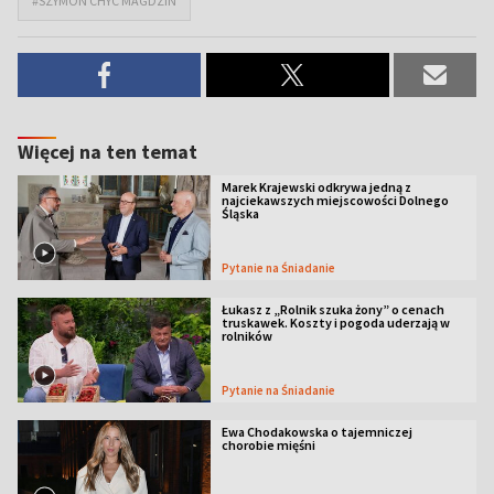
#SZYMON CHYC MAGDZIN
Więcej na ten temat
Marek Krajewski odkrywa jedną z
najciekawszych miejscowości Dolnego
Śląska
Pytanie na Śniadanie
Łukasz z „Rolnik szuka żony” o cenach
truskawek. Koszty i pogoda uderzają w
rolników
Pytanie na Śniadanie
Ewa Chodakowska o tajemniczej
chorobie mięśni