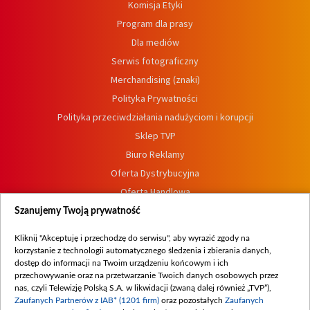
Komisja Etyki
Program dla prasy
Dla mediów
Serwis fotograficzny
Merchandising (znaki)
Polityka Prywatności
Polityka przeciwdziałania nadużyciom i korupcji
Sklep TVP
Biuro Reklamy
Oferta Dystrybucyjna
Oferta Handlowa
Dostępność
Szanujemy Twoją prywatność
Moje zgody
Kliknij "Akceptuję i przechodzę do serwisu", aby wyrazić zgody na
Procedura zgłoszeń wewnętrznych
korzystanie z technologii automatycznego śledzenia i zbierania danych,
dostęp do informacji na Twoim urządzeniu końcowym i ich
przechowywanie oraz na przetwarzanie Twoich danych osobowych przez
nas, czyli Telewizję Polską S.A. w likwidacji (zwaną dalej również „TVP”),
Zaufanych Partnerów z IAB* (1201 firm)
oraz pozostałych
Zaufanych