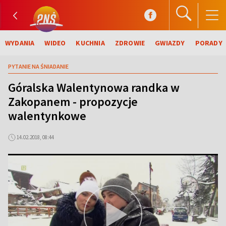
WYDANIA
WIDEO
KUCHNIA
ZDROWIE
GWIAZDY
PORADY
PYTANIE NA ŚNIADANIE
Góralska Walentynowa randka w
Zakopanem - propozycje
walentynkowe
14.02.2018, 08:44