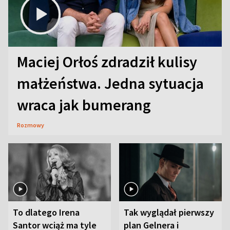
Maciej Orłoś zdradził kulisy
małżeństwa. Jedna sytuacja
wraca jak bumerang
Rozmowy
To dlatego Irena
Tak wyglądał pierwszy
Santor wciąż ma tyle
plan Gelnera i