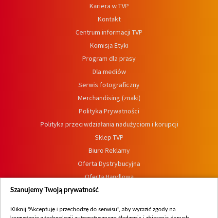
Kariera w TVP
Kontakt
Centrum informacji TVP
Komisja Etyki
Program dla prasy
Dla mediów
Serwis fotograficzny
Merchandising (znaki)
Polityka Prywatności
Polityka przeciwdziałania nadużyciom i korupcji
Sklep TVP
Biuro Reklamy
Oferta Dystrybucyjna
Oferta Handlowa
Dostępność
Szanujemy Twoją prywatność
Moje zgody
Kliknij "Akceptuję i przechodzę do serwisu", aby wyrazić zgody na
Procedura zgłoszeń wewnętrznych