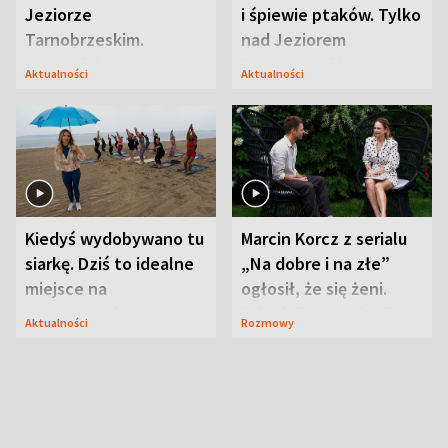
Jeziorze
i śpiewie ptaków. Tylko
Tarnobrzeskim.
nad Jeziorem
Przyrodnicy zwracają
Tarnobrzeskim
Aktualności
Aktualności
uwagę na coś jeszcze
Kiedyś wydobywano tu
Marcin Korcz z serialu
siarkę. Dziś to idealne
„Na dobre i na złe”
miejsce na
ogłosił, że się żeni.
wypoczynek
Zdradził, co zmienił
Aktualności
Rozmowy
syn