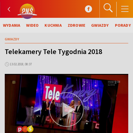
WYDANIA
WIDEO
KUCHNIA
ZDROWIE
GWIAZDY
PORADY
GWIAZDY
Telekamery Tele Tygodnia 2018
13.02.2018, 08:37