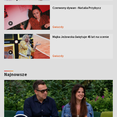
Czerwony dywan - Natalia Przybysz
Gwiazdy
Majka Jeżowska świętuje 45 lat na scenie
Gwiazdy
Najnowsze