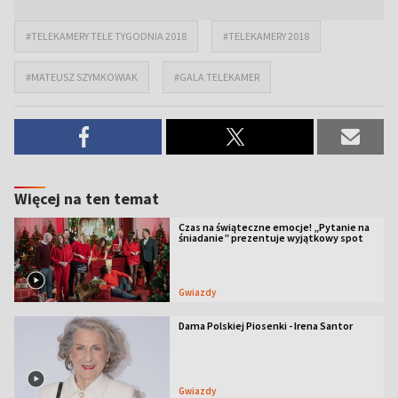
#TELEKAMERY TELE TYGODNIA 2018
#TELEKAMERY 2018
#MATEUSZ SZYMKOWIAK
#GALA TELEKAMER
Więcej na ten temat
Czas na świąteczne emocje! „Pytanie na
śniadanie” prezentuje wyjątkowy spot
Gwiazdy
Dama Polskiej Piosenki - Irena Santor
Gwiazdy