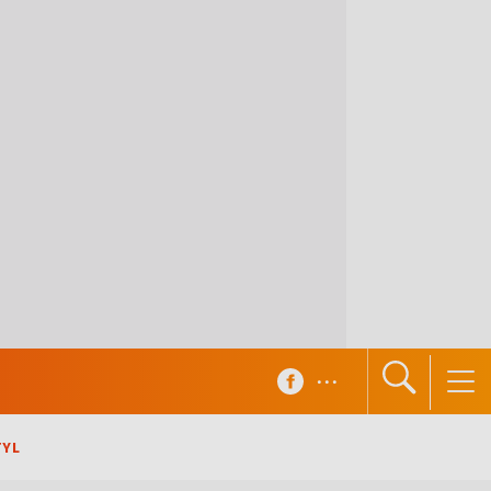
...
TYL