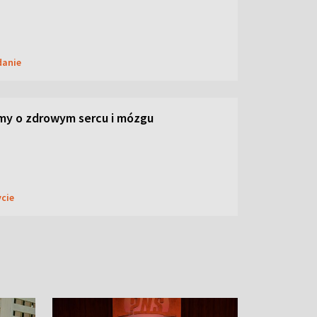
danie
my o zdrowym sercu i mózgu
ycie