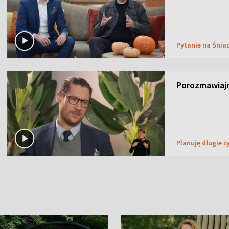
Pytanie na Śnia
Porozmawiaj
Planuję długie ż