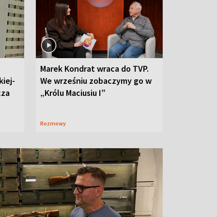
Marek Kondrat wraca do TVP.
iej-
We wrześniu zobaczymy go w
cza
„Królu Maciusiu I”
Rozmowy