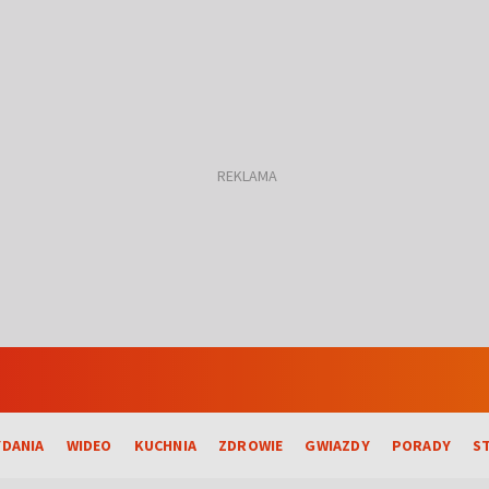
DANIA
WIDEO
KUCHNIA
ZDROWIE
GWIAZDY
PORADY
S