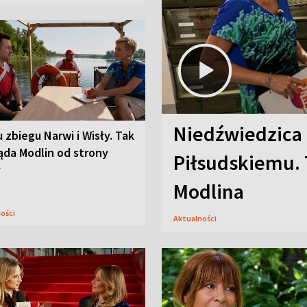
Niedźwiedzica
u zbiegu Narwi i Wisły. Tak
ąda Modlin od strony
Piłsudskiemu. 
y
Modlina
ności
Aktualności