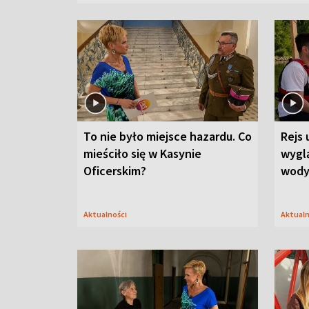
To nie było miejsce hazardu. Co
Rejs 
mieściło się w Kasynie
wygl
Oficerskim?
wod
Aktualności
Aktual