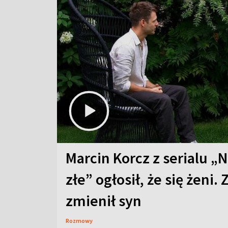
Marcin Korcz z serialu „N
złe” ogłosił, że się żeni. 
zmienił syn
Rozmowy