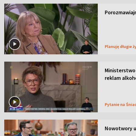
Porozmawiajm
Planuję długie ż
Ministerstwo
reklam alkoh
Pytanie na Śnia
Nowotwory u