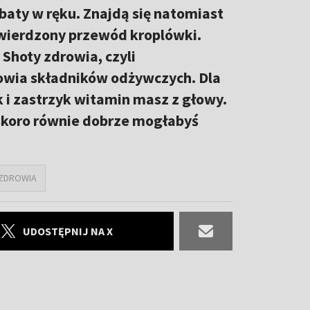
baty w ręku. Znajdą się natomiast
twierdzony przewód kroplówki.
hoty zdrowia, czyli
owia składników odżywczych. Dla
k i zastrzyk witamin masz z głowy.
, skoro równie dobrze mogłabyś
ZDROWIA
UDOSTĘPNIJ NA X