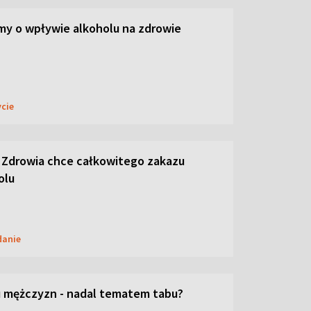
y o wpływie alkoholu na zdrowie
ycie
 Zdrowia chce całkowitego zakazu
olu
danie
 mężczyzn - nadal tematem tabu?