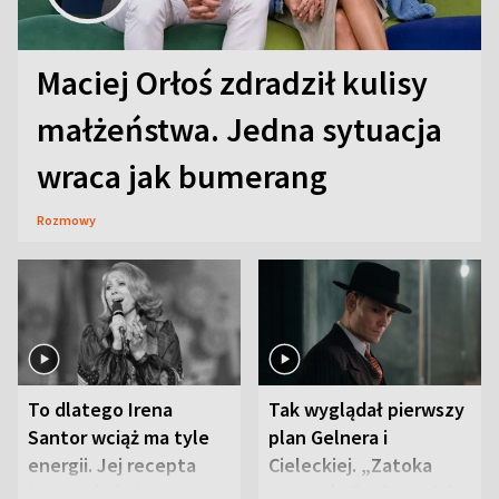
Maciej Orłoś zdradził kulisy
małżeństwa. Jedna sytuacja
wraca jak bumerang
Rozmowy
To dlatego Irena
Tak wyglądał pierwszy
Santor wciąż ma tyle
plan Gelnera i
energii. Jej recepta
Cieleckiej. „Zatoka
jest zaskakująco
szpiegów” od razu ich