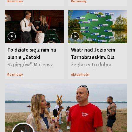
Rozmowy
Rozmowy
prosta
zaskoczyła
To działo się z nim na
Wiatr nad Jeziorem
planie „Zatoki
Tarnobrzeskim. Dla
Szpiegów”. Mateusz
żeglarzy to dobra
Janicki odsłonił
wiadomość
Rozmowy
Aktualności
aktorski sekret