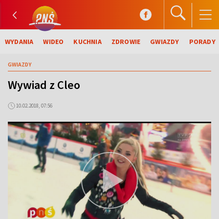
WYDANIA
WIDEO
KUCHNIA
ZDROWIE
GWIAZDY
PORADY
GWIAZDY
Wywiad z Cleo
10.02.2018, 07:56