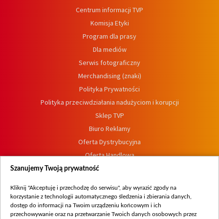
Centrum informacji TVP
Komisja Etyki
Program dla prasy
Dla mediów
Serwis fotograficzny
Merchandising (znaki)
Polityka Prywatności
Polityka przeciwdziałania nadużyciom i korupcji
Sklep TVP
Biuro Reklamy
Oferta Dystrybucyjna
Oferta Handlowa
Dostępność
Szanujemy Twoją prywatność
Moje zgody
Kliknij "Akceptuję i przechodzę do serwisu", aby wyrazić zgody na
Procedura zgłoszeń wewnętrznych
korzystanie z technologii automatycznego śledzenia i zbierania danych,
dostęp do informacji na Twoim urządzeniu końcowym i ich
przechowywanie oraz na przetwarzanie Twoich danych osobowych przez