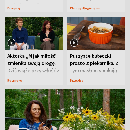
wyjątkowo wilgotne
wizyt
Przepisy
Planuję długie życie
Aktorka „M jak miłość”
Puszyste bułeczki
zmieniła swoją drogę.
prosto z piekarnika. Z
Dziś wiąże przyszłość z
tym masłem smakują
neurobiologią
jeszcze lepiej
Rozmowy
Przepisy