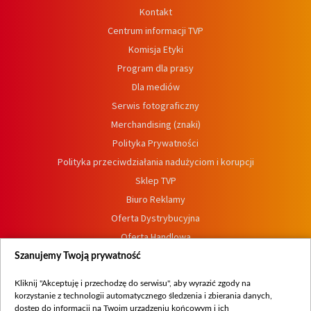
Kontakt
Centrum informacji TVP
Komisja Etyki
Program dla prasy
Dla mediów
Serwis fotograficzny
Merchandising (znaki)
Polityka Prywatności
Polityka przeciwdziałania nadużyciom i korupcji
Sklep TVP
Biuro Reklamy
Oferta Dystrybucyjna
Oferta Handlowa
Dostępność
Szanujemy Twoją prywatność
Moje zgody
Kliknij "Akceptuję i przechodzę do serwisu", aby wyrazić zgody na
Procedura zgłoszeń wewnętrznych
korzystanie z technologii automatycznego śledzenia i zbierania danych,
dostęp do informacji na Twoim urządzeniu końcowym i ich