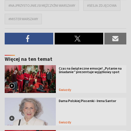
#NAJPRZYSTOJNIEJSI MĘŻCZYŹNI WARSZAWY
#SESJA ZDJĘCIOWA
#MISTER WARSZAWY
Więcej na ten temat
Czas na świąteczne emocje! „Pytanie na
śniadanie” prezentuje wyjątkowy spot
Gwiazdy
Dama Polskiej Piosenki - Irena Santor
Gwiazdy