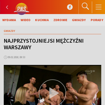
WYDANIA
WIDEO
KUCHNIA
ZDROWIE
GWIAZDY
PORADY
GWIAZDY
NAJPRZYSTOJNIEJSI MĘŻCZYŹNI
WARSZAWY
09.02.2018, 08:53