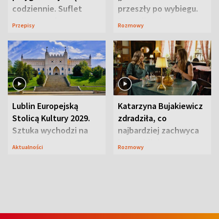
codziennie. Suflet
przeszły po wybiegu.
serowy zachwyca
Te stylizacje
Przepisy
Rozmowy
smakiem
przyciągały wzrok
Lublin Europejską
Katarzyna Bujakiewicz
Stolicą Kultury 2029.
zdradziła, co
Sztuka wychodzi na
najbardziej zachwyca
ulice
ją w Lublinie
Aktualności
Rozmowy