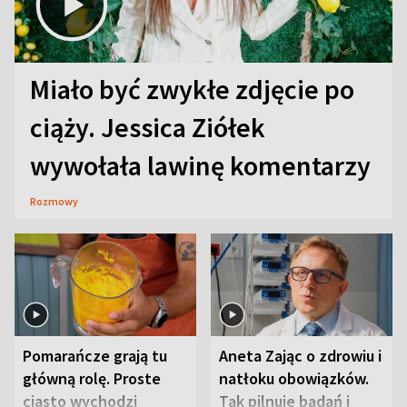
Miało być zwykłe zdjęcie po
ciąży. Jessica Ziółek
wywołała lawinę komentarzy
Rozmowy
Pomarańcze grają tu
Aneta Zając o zdrowiu i
główną rolę. Proste
natłoku obowiązków.
ciasto wychodzi
Tak pilnuje badań i