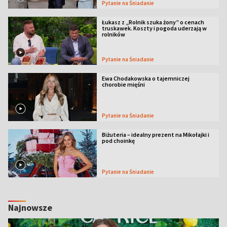
Pytanie na Śniadanie
Łukasz z „Rolnik szuka żony” o cenach
truskawek. Koszty i pogoda uderzają w
rolników
Pytanie na Śniadanie
Ewa Chodakowska o tajemniczej
chorobie mięśni
Pytanie na Śniadanie
Biżuteria – idealny prezent na Mikołajki i
pod choinkę
Pytanie na Śniadanie
Najnowsze