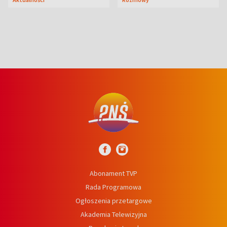
Abonament TVP
Rada Programowa
Ogłoszenia przetargowe
Akademia Telewizyjna