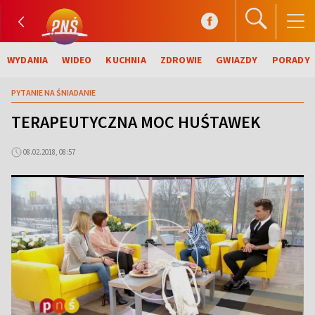
WYDANIA
WIDEO
KUCHNIA
ZDROWIE
GWIAZDY
PORADY
PYTANIE NA ŚNIADANIE
TERAPEUTYCZNA MOC HUŚTAWEK
08.02.2018, 08:57