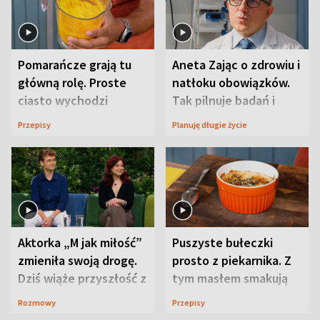
Pomarańcze grają tu
Aneta Zając o zdrowiu i
główną rolę. Proste
natłoku obowiązków.
ciasto wychodzi
Tak pilnuje badań i
wyjątkowo wilgotne
wizyt
Przepisy
Planuję długie życie
Aktorka „M jak miłość”
Puszyste bułeczki
zmieniła swoją drogę.
prosto z piekarnika. Z
Dziś wiąże przyszłość z
tym masłem smakują
neurobiologią
jeszcze lepiej
Rozmowy
Przepisy