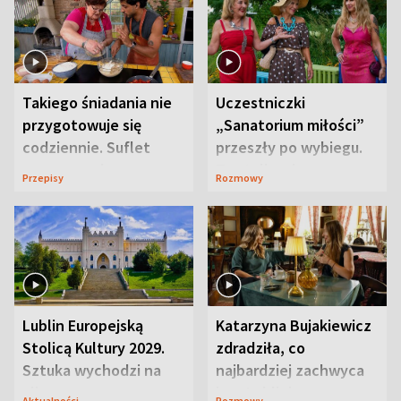
Takiego śniadania nie
Uczestniczki
przygotowuje się
„Sanatorium miłości”
codziennie. Suflet
przeszły po wybiegu.
serowy zachwyca
Te stylizacje
Przepisy
Rozmowy
smakiem
przyciągały wzrok
Lublin Europejską
Katarzyna Bujakiewicz
Stolicą Kultury 2029.
zdradziła, co
Sztuka wychodzi na
najbardziej zachwyca
ulice
ją w Lublinie
Aktualności
Rozmowy