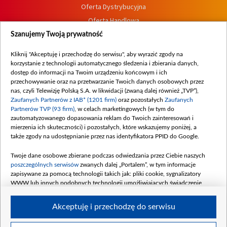
Oferta Dystrybucyjna
Oferta Handlowa
Dostępność
Szanujemy Twoją prywatność
Moje zgody
Kliknij "Akceptuję i przechodzę do serwisu", aby wyrazić zgody na
Procedura zgłoszeń wewnętrznych
korzystanie z technologii automatycznego śledzenia i zbierania danych,
dostęp do informacji na Twoim urządzeniu końcowym i ich
przechowywanie oraz na przetwarzanie Twoich danych osobowych przez
nas, czyli Telewizję Polską S.A. w likwidacji (zwaną dalej również „TVP”),
Zaufanych Partnerów z IAB* (1201 firm)
oraz pozostałych
Zaufanych
Partnerów TVP (93 firm)
, w celach marketingowych (w tym do
zautomatyzowanego dopasowania reklam do Twoich zainteresowań i
mierzenia ich skuteczności) i pozostałych, które wskazujemy poniżej, a
także zgody na udostępnianie przez nas identyfikatora PPID do Google.
Twoje dane osobowe zbierane podczas odwiedzania przez Ciebie naszych
poszczególnych serwisów
zwanych dalej „Portalem”, w tym informacje
zapisywane za pomocą technologii takich jak: pliki cookie, sygnalizatory
WWW lub innych podobnych technologii umożliwiających świadczenie
dopasowanych i bezpiecznych usług, personalizację treści oraz reklam,
udostępnianie funkcji mediów społecznościowych oraz analizowanie ruchu
Akceptuję i przechodzę do serwisu
w Internecie.