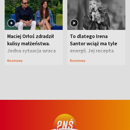
Maciej Orłoś zdradził
To dlatego Irena
kulisy małżeństwa.
Santor wciąż ma tyle
Jedna sytuacja wraca
energii. Jej recepta
jak bumerang
jest zaskakująco
Rozmowy
Rozmowy
prosta