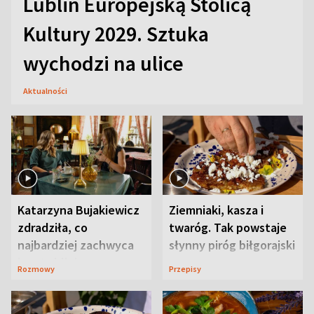
Lublin Europejską Stolicą
Kultury 2029. Sztuka
wychodzi na ulice
Aktualności
Katarzyna Bujakiewicz
Ziemniaki, kasza i
zdradziła, co
twaróg. Tak powstaje
najbardziej zachwyca
słynny piróg biłgorajski
ją w Lublinie
Rozmowy
Przepisy