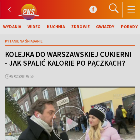
WYDANIA
WIDEO
KUCHNIA
ZDROWIE
GWIAZDY
PORADY
PYTANIE NA ŚNIADANIE
KOLEJKA DO WARSZAWSKIEJ CUKIERNI
- JAK SPALIĆ KALORIE PO PĄCZKACH?
08.02.2018, 08:56