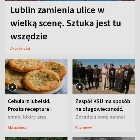
Lublin zamienia ulice w
wielką scenę. Sztuka jest tu
wszędzie
Aktualności
Cebularz lubelski.
Zespół KSU ma sposób
Prosta receptura i
na długowieczność.
smak, który zna
Zdradzili swój sekret
Lubelszczyzna
Aktualności
Rozmowy