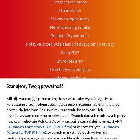
Program dla prasy
Dla mediów
Serwis fotograficzny
Merchandising (znaki)
Polityka Prywatności
Polityka przeciwdziałania nadużyciom i korupcji
Sklep TVP
Biuro Reklamy
Oferta Dystrybucyjna
Oferta Handlowa
Dostępność
Szanujemy Twoją prywatność
Moje zgody
Kliknij "Akceptuję i przechodzę do serwisu", aby wyrazić zgody na
Procedura zgłoszeń wewnętrznych
korzystanie z technologii automatycznego śledzenia i zbierania danych,
dostęp do informacji na Twoim urządzeniu końcowym i ich
przechowywanie oraz na przetwarzanie Twoich danych osobowych przez
nas, czyli Telewizję Polską S.A. w likwidacji (zwaną dalej również „TVP”),
Zaufanych Partnerów z IAB* (1201 firm)
oraz pozostałych
Zaufanych
Partnerów TVP (93 firm)
, w celach marketingowych (w tym do
zautomatyzowanego dopasowania reklam do Twoich zainteresowań i