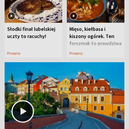
Słodki finał lubelskiej
Mięso, kiełbasa i
uczty to racuchy!
kiszony ogórek. Ten
forszmak to prawdziwa
uczta
Przepisy
Przepisy