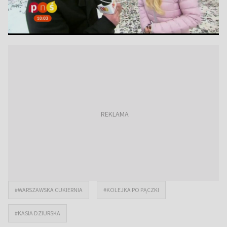
#WARSZAWSKA CUKIERNIA
#KOLEJKA PO PĄCZKI
#KASIA DZIURSKA