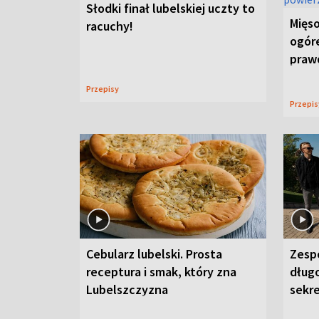
Słodki finał lubelskiej uczty to
Mięso
racuchy!
ogór
praw
Przepisy
Przepi
Cebularz lubelski. Prosta
Zesp
receptura i smak, który zna
długo
Lubelszczyzna
sekr