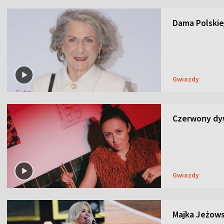
Dama Polskiej
Gwiazdy
Czerwony dyw
Gwiazdy
Majka Jeżows