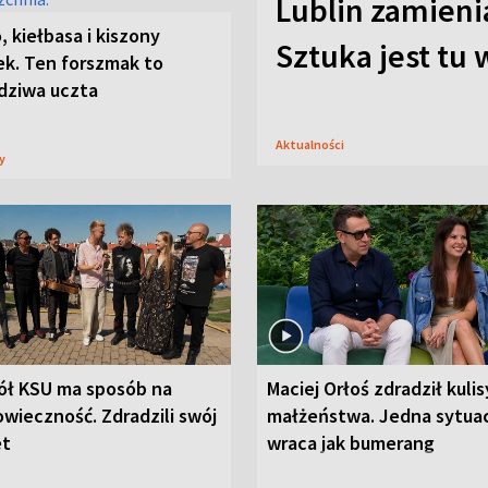
Lublin zamienia
, kiełbasa i kiszony
Sztuka jest tu
ek. Ten forszmak to
dziwa uczta
Aktualności
sy
ół KSU ma sposób na
Maciej Orłoś zdradził kulis
wieczność. Zdradzili swój
małżeństwa. Jedna sytua
et
wraca jak bumerang