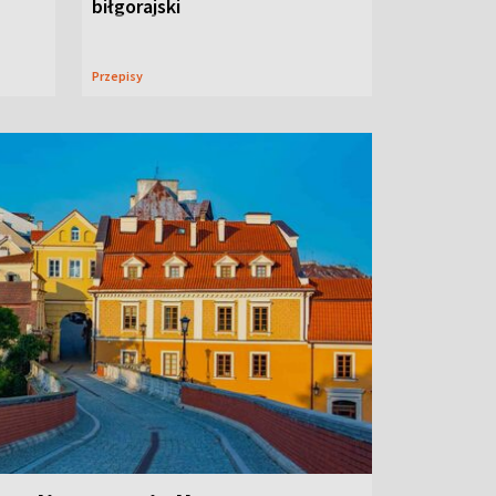
biłgorajski
Przepisy