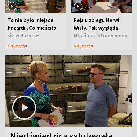
To nie było miejsce
Rejs u zbiegu Narwi i
hazardu. Co mieściło
Wisły. Tak wygląda
się w Kasynie
Modlin od strony wody
Oficerskim?
Aktualności
Aktualności
Niedźwiedzica salutowała