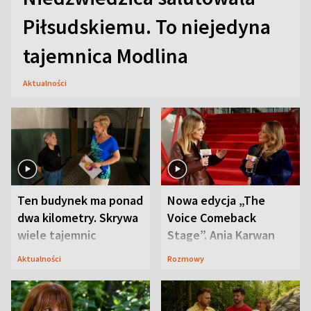
Piłsudskiemu. To niejedyna
tajemnica Modlina
Aktualności
Ten budynek ma ponad
Nowa edycja „The
dwa kilometry. Skrywa
Voice Comeback
wiele tajemnic
Stage”. Ania Karwan
zapowiada
Aktualności
Rozmowy
niespodzianki