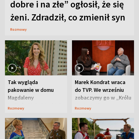
dobre i na złe” ogłosił, że się
żeni. Zdradził, co zmienił syn
Rozmowy
Tak wygląda
Marek Kondrat wraca
pakowanie w domu
do TVP. We wrześniu
Magdaleny
zobaczymy go w „Królu
Waligórskiej-Lisieckiej.
Maciusiu I”
Rozmowy
Rozmowy
Mąż nie odpuszcza