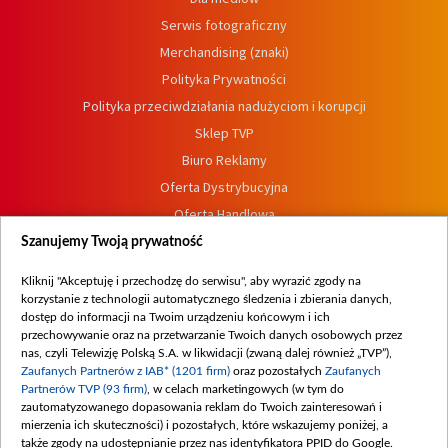
Serwis fotograficzny
Merchandising (znaki)
Polityka Prywatności
Polityka przeciwdziałania nadużyciom i korupcji
Sklep TVP
Biuro Reklamy
Oferta Dystrybucyjna
Oferta Handlowa
Dostępność
Szanujemy Twoją prywatność
Moje zgody
Kliknij "Akceptuję i przechodzę do serwisu", aby wyrazić zgody na
Procedura zgłoszeń wewnętrznych
korzystanie z technologii automatycznego śledzenia i zbierania danych,
dostęp do informacji na Twoim urządzeniu końcowym i ich
przechowywanie oraz na przetwarzanie Twoich danych osobowych przez
nas, czyli Telewizję Polską S.A. w likwidacji (zwaną dalej również „TVP”),
Zaufanych Partnerów z IAB* (1201 firm)
oraz pozostałych
Zaufanych
Partnerów TVP (93 firm)
, w celach marketingowych (w tym do
zautomatyzowanego dopasowania reklam do Twoich zainteresowań i
mierzenia ich skuteczności) i pozostałych, które wskazujemy poniżej, a
także zgody na udostępnianie przez nas identyfikatora PPID do Google.