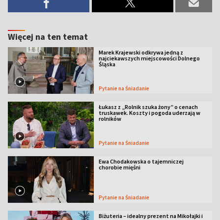
Więcej na ten temat
Marek Krajewski odkrywa jedną z
najciekawszych miejscowości Dolnego
Śląska
Pytanie na Śniadanie
Łukasz z „Rolnik szuka żony” o cenach
truskawek. Koszty i pogoda uderzają w
rolników
Pytanie na Śniadanie
Ewa Chodakowska o tajemniczej
chorobie mięśni
Pytanie na Śniadanie
Biżuteria – idealny prezent na Mikołajki i