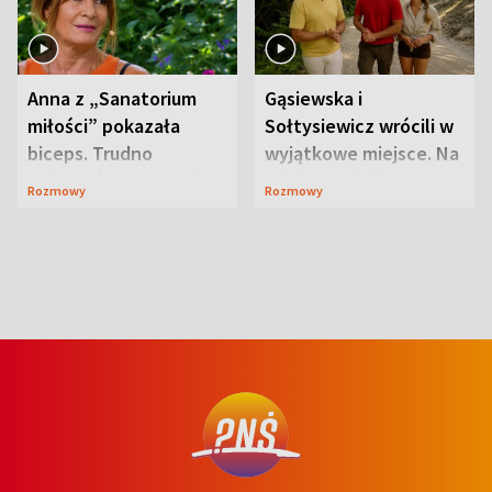
Anna z „Sanatorium
Gąsiewska i
miłości” pokazała
Sołtysiewicz wrócili w
biceps. Trudno
wyjątkowe miejsce. Na
uwierzyć, co przeszła
szlaku czekał
Rozmowy
Rozmowy
wcześniej
niedźwiedź