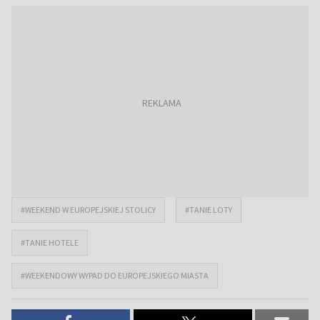
#WEEKEND W EUROPEJSKIEJ STOLICY
#TANIE LOTY
#TANIE HOTELE
#WEEKENDOWY WYPAD DO EUROPEJSKIEGO MIASTA