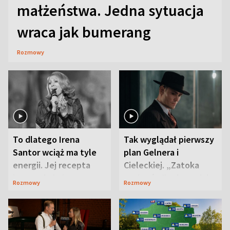
małżeństwa. Jedna sytuacja
wraca jak bumerang
Rozmowy
To dlatego Irena
Tak wyglądał pierwszy
Santor wciąż ma tyle
plan Gelnera i
energii. Jej recepta
Cieleckiej. „Zatoka
jest zaskakująco
szpiegów” od razu ich
Rozmowy
Rozmowy
prosta
zaskoczyła