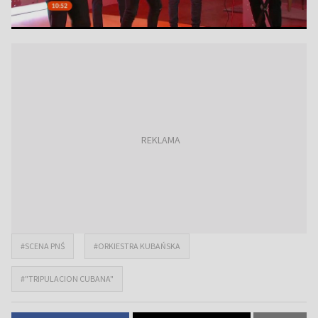
#SCENA PNŚ
#ORKIESTRA KUBAŃSKA
#"TRIPULACION CUBANA"