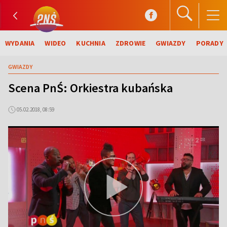
WYDANIA
WIDEO
KUCHNIA
ZDROWIE
GWIAZDY
PORADY
GWIAZDY
Scena PnŚ: Orkiestra kubańska
05.02.2018, 08:59