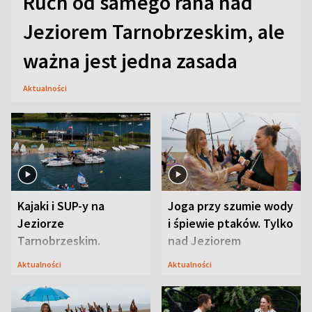
Ruch od samego rana nad
Jeziorem Tarnobrzeskim, ale
ważna jest jedna zasada
Aktualności
Kajaki i SUP-y na
Joga przy szumie wody
Jeziorze
i śpiewie ptaków. Tylko
Tarnobrzeskim.
nad Jeziorem
Przyrodnicy zwracają
Tarnobrzeskim
Aktualności
Aktualności
uwagę na coś jeszcze