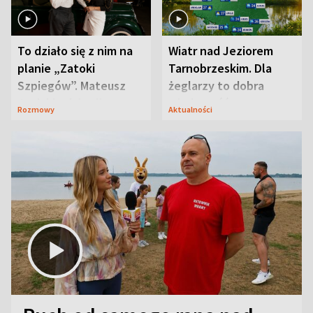
To działo się z nim na
Wiatr nad Jeziorem
planie „Zatoki
Tarnobrzeskim. Dla
Szpiegów”. Mateusz
żeglarzy to dobra
Janicki odsłonił
wiadomość
Rozmowy
Aktualności
aktorski sekret