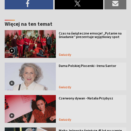
Więcej na ten temat
Czas na świąteczne emocje! „Pytanie na
śniadanie” prezentuje wyjątkowy spot
Gwiazdy
Dama Polskiej Piosenki - Irena Santor
Gwiazdy
Czerwony dywan - Natalia Przybysz
Gwiazdy
Majka Jeżowska świętuje 45 lat na scenie