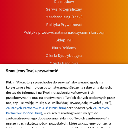
Dla mediów
Serwis fotograficzny
Merchandising (znaki)
Polityka Prywatności
Polityka przeciwdziałania nadużyciom i korupcji
Sklep TVP
Biuro Reklamy
Oferta Dystrybucyjna
Oferta Handlowa
Dostępność
Szanujemy Twoją prywatność
Moje zgody
Kliknij "Akceptuję i przechodzę do serwisu", aby wyrazić zgody na
Procedura zgłoszeń wewnętrznych
korzystanie z technologii automatycznego śledzenia i zbierania danych,
dostęp do informacji na Twoim urządzeniu końcowym i ich
przechowywanie oraz na przetwarzanie Twoich danych osobowych przez
nas, czyli Telewizję Polską S.A. w likwidacji (zwaną dalej również „TVP”),
Zaufanych Partnerów z IAB* (1201 firm)
oraz pozostałych
Zaufanych
Partnerów TVP (93 firm)
, w celach marketingowych (w tym do
zautomatyzowanego dopasowania reklam do Twoich zainteresowań i
mierzenia ich skuteczności) i pozostałych, które wskazujemy poniżej, a