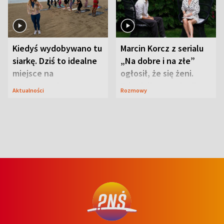
Kiedyś wydobywano tu
Marcin Korcz z serialu
siarkę. Dziś to idealne
„Na dobre i na złe”
miejsce na
ogłosił, że się żeni.
wypoczynek
Zdradził, co zmienił
Aktualności
Rozmowy
syn