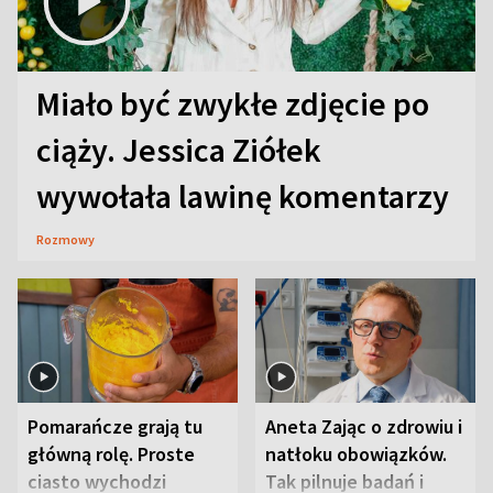
Miało być zwykłe zdjęcie po
ciąży. Jessica Ziółek
wywołała lawinę komentarzy
Rozmowy
Pomarańcze grają tu
Aneta Zając o zdrowiu i
główną rolę. Proste
natłoku obowiązków.
ciasto wychodzi
Tak pilnuje badań i