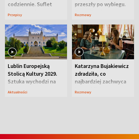
codziennie. Suflet
przeszły po wybiegu.
serowy zachwyca
Te stylizacje
Przepisy
Rozmowy
smakiem
przyciągały wzrok
Lublin Europejską
Katarzyna Bujakiewicz
Stolicą Kultury 2029.
zdradziła, co
Sztuka wychodzi na
najbardziej zachwyca
ulice
ją w Lublinie
Aktualności
Rozmowy