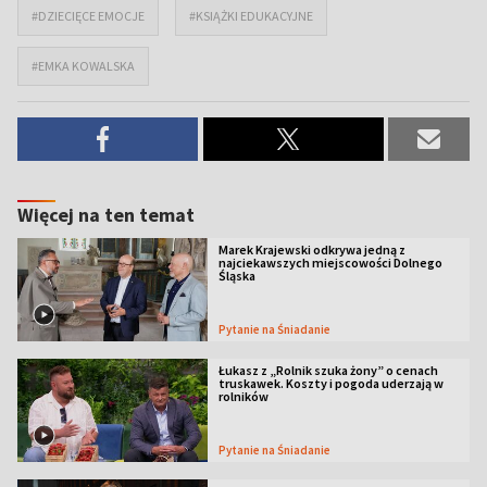
#DZIECIĘCE EMOCJE
#KSIĄŻKI EDUKACYJNE
#EMKA KOWALSKA
Więcej na ten temat
Marek Krajewski odkrywa jedną z
najciekawszych miejscowości Dolnego
Śląska
Pytanie na Śniadanie
Łukasz z „Rolnik szuka żony” o cenach
truskawek. Koszty i pogoda uderzają w
rolników
Pytanie na Śniadanie