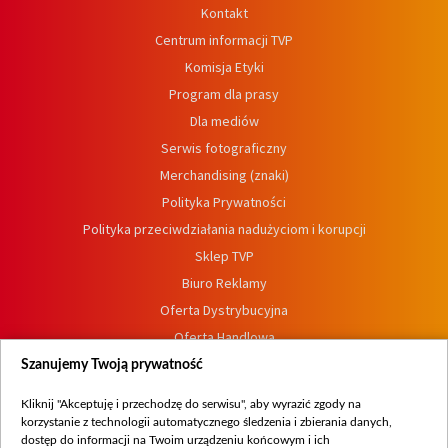
Kontakt
Centrum informacji TVP
Komisja Etyki
Program dla prasy
Dla mediów
Serwis fotograficzny
Merchandising (znaki)
Polityka Prywatności
Polityka przeciwdziałania nadużyciom i korupcji
Sklep TVP
Biuro Reklamy
Oferta Dystrybucyjna
Oferta Handlowa
Dostępność
Szanujemy Twoją prywatność
Moje zgody
Kliknij "Akceptuję i przechodzę do serwisu", aby wyrazić zgody na
Procedura zgłoszeń wewnętrznych
korzystanie z technologii automatycznego śledzenia i zbierania danych,
dostęp do informacji na Twoim urządzeniu końcowym i ich