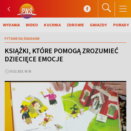
WYDANIA
WIDEO
KUCHNIA
ZDROWIE
GWIAZDY
PORADY
PYTANIE NA ŚNIADANIE
KSIĄŻKI, KTÓRE POMOGĄ ZROZUMIEĆ
DZIECIĘCE EMOCJE
05.02.2018, 08:58