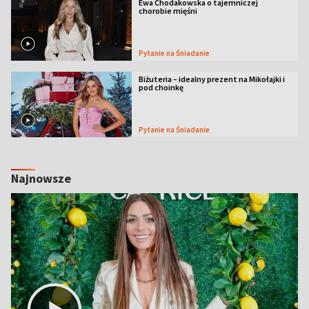
Ewa Chodakowska o tajemniczej
chorobie mięśni
Pytanie na Śniadanie
Biżuteria – idealny prezent na Mikołajki i
pod choinkę
Pytanie na Śniadanie
Najnowsze