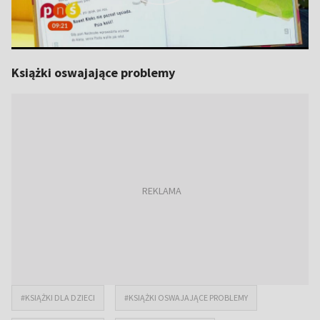
Książki oswajające problemy
#KSIĄŻKI DLA DZIECI
#KSIĄŻKI OSWAJAJĄCE PROBLEMY