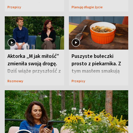
wyjątkowo wilgotne
wizyt
Przepisy
Planuję długie życie
Aktorka „M jak miłość”
Puszyste bułeczki
zmieniła swoją drogę.
prosto z piekarnika. Z
Dziś wiąże przyszłość z
tym masłem smakują
neurobiologią
jeszcze lepiej
Rozmowy
Przepisy