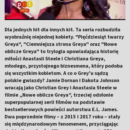
Dla jednych hit dla innych kit. Ta seria rozbudziła
wyobraźnię niejednej kobiety. "Pięćdziesiąt twarzy
Greya", "Ciemniejsza strona Greya" oraz "Nowe
oblicze Greya" to trylogia opowiadająca historię
miłości Anastasii Steele i Christiana Greya,
młodego, przystojnego biznesmena, który podoba
się wszystkim kobietom. A co o Grey’u sądzą
polskie gwiazdy? Jamie Dornan i Dakota Johnson
wracają jako Christian Grey i Anastasia Steele w
filmie „Nowe oblicze Greya”, trzeciej odsłonie
superpopularnej serii filmów na podstawie
bestsellerowych powieści autorstwa E.L. James.
Dwa poprzednie filmy – z 2015 i 2017 roku – stały
się międzynarodowym fenomenem, przyciągając