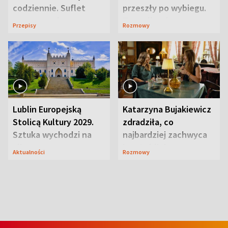
codziennie. Suflet
przeszły po wybiegu.
serowy zachwyca
Te stylizacje
Przepisy
Rozmowy
smakiem
przyciągały wzrok
Lublin Europejską
Katarzyna Bujakiewicz
Stolicą Kultury 2029.
zdradziła, co
Sztuka wychodzi na
najbardziej zachwyca
ulice
ją w Lublinie
Aktualności
Rozmowy