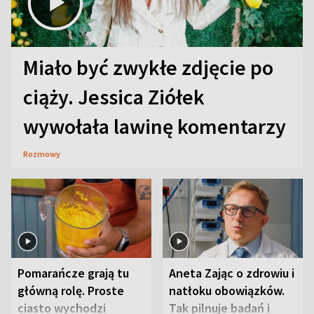
Miało być zwykłe zdjęcie po
ciąży. Jessica Ziółek
wywołała lawinę komentarzy
Rozmowy
Pomarańcze grają tu
Aneta Zając o zdrowiu i
główną rolę. Proste
natłoku obowiązków.
ciasto wychodzi
Tak pilnuje badań i