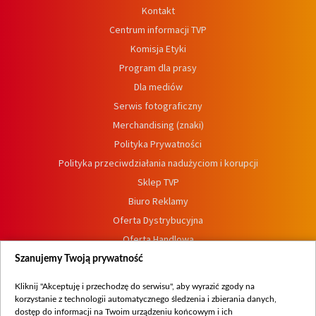
Kontakt
Centrum informacji TVP
Komisja Etyki
Program dla prasy
Dla mediów
Serwis fotograficzny
Merchandising (znaki)
Polityka Prywatności
Polityka przeciwdziałania nadużyciom i korupcji
Sklep TVP
Biuro Reklamy
Oferta Dystrybucyjna
Oferta Handlowa
Dostępność
Szanujemy Twoją prywatność
Moje zgody
Kliknij "Akceptuję i przechodzę do serwisu", aby wyrazić zgody na
Procedura zgłoszeń wewnętrznych
korzystanie z technologii automatycznego śledzenia i zbierania danych,
dostęp do informacji na Twoim urządzeniu końcowym i ich