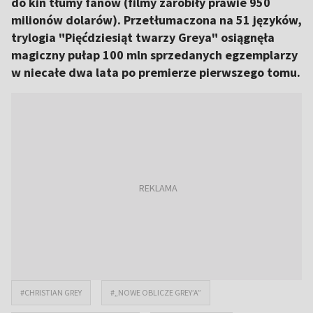
do kin tłumy fanów (filmy zarobiły prawie 950
milionów dolarów). Przetłumaczona na 51 języków,
trylogia "Pięćdziesiąt twarzy Greya" osiągnęła
magiczny pułap 100 mln sprzedanych egzemplarzy
w niecałe dwa lata po premierze pierwszego tomu.
#CHRISTIAN GREY
#„NOWE OBLICZE GREY’A”