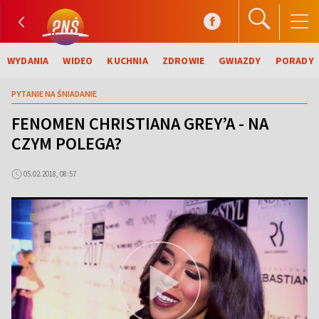
WYDANIA
WIDEO
KUCHNIA
ZDROWIE
GWIAZDY
PORADY
PYTANIE NA ŚNIADANIE
FENOMEN CHRISTIANA GREY’A - NA
CZYM POLEGA?
05.02.2018, 08:57