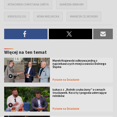
#FENOMEN CHRISTIANA GREY’A
#AMEERA IBRAHIM
#SEKSUOLOG
#EWA MIELNICKA
#MARCIN CEJROWSKI
Więcej na ten temat
Marek Krajewski odkrywa jedną z
najciekawszych miejscowości Dolnego
Śląska
Pytanie na Śniadanie
Łukasz z „Rolnik szuka żony” o cenach
truskawek. Koszty i pogoda uderzają w
rolników
Pytanie na Śniadanie