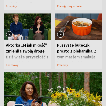
wyjątkowo wilgotne
wizyt
Przepisy
Planuję długie życie
Aktorka „M jak miłość”
Puszyste bułeczki
zmieniła swoją drogę.
prosto z piekarnika. Z
Dziś wiąże przyszłość z
tym masłem smakują
neurobiologią
jeszcze lepiej
Rozmowy
Przepisy