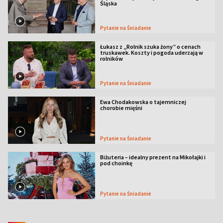
Śląska
Pytanie na Śniadanie
Łukasz z „Rolnik szuka żony” o cenach
truskawek. Koszty i pogoda uderzają w
rolników
Pytanie na Śniadanie
Ewa Chodakowska o tajemniczej
chorobie mięśni
Pytanie na Śniadanie
Biżuteria – idealny prezent na Mikołajki i
pod choinkę
Pytanie na Śniadanie