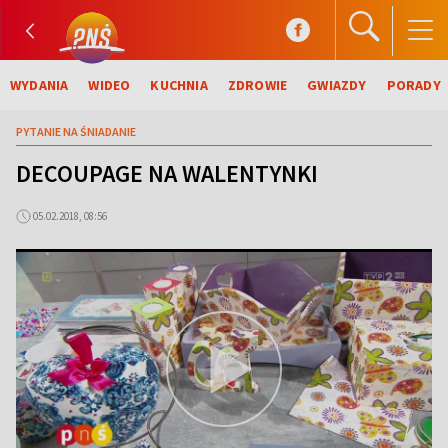
WYDANIA
WIDEO
KUCHNIA
ZDROWIE
GWIAZDY
PORADY
PYTANIE NA ŚNIADANIE
DECOUPAGE NA WALENTYNKI
05.02.2018, 08:56