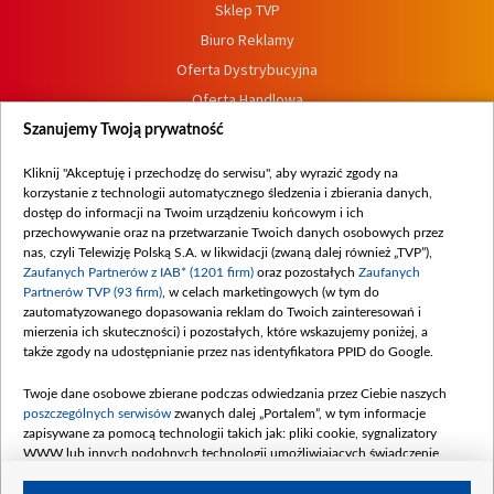
Sklep TVP
Biuro Reklamy
Oferta Dystrybucyjna
Oferta Handlowa
Dostępność
Szanujemy Twoją prywatność
Moje zgody
Kliknij "Akceptuję i przechodzę do serwisu", aby wyrazić zgody na
Procedura zgłoszeń wewnętrznych
korzystanie z technologii automatycznego śledzenia i zbierania danych,
dostęp do informacji na Twoim urządzeniu końcowym i ich
przechowywanie oraz na przetwarzanie Twoich danych osobowych przez
nas, czyli Telewizję Polską S.A. w likwidacji (zwaną dalej również „TVP”),
Zaufanych Partnerów z IAB* (1201 firm)
oraz pozostałych
Zaufanych
Partnerów TVP (93 firm)
, w celach marketingowych (w tym do
zautomatyzowanego dopasowania reklam do Twoich zainteresowań i
mierzenia ich skuteczności) i pozostałych, które wskazujemy poniżej, a
także zgody na udostępnianie przez nas identyfikatora PPID do Google.
Twoje dane osobowe zbierane podczas odwiedzania przez Ciebie naszych
poszczególnych serwisów
zwanych dalej „Portalem”, w tym informacje
zapisywane za pomocą technologii takich jak: pliki cookie, sygnalizatory
WWW lub innych podobnych technologii umożliwiających świadczenie
dopasowanych i bezpiecznych usług, personalizację treści oraz reklam,
udostępnianie funkcji mediów społecznościowych oraz analizowanie ruchu