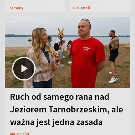
Janicki odsłonił
wiadomość
Rozmowy
Aktualności
aktorski sekret
Ruch od samego rana nad
Jeziorem Tarnobrzeskim, ale
ważna jest jedna zasada
Aktualności