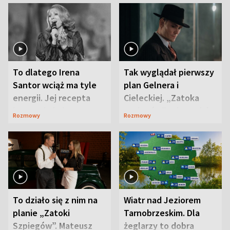
To dlatego Irena
Tak wyglądał pierwszy
Santor wciąż ma tyle
plan Gelnera i
energii. Jej recepta
Cieleckiej. „Zatoka
jest zaskakująco
szpiegów” od razu ich
Rozmowy
Rozmowy
prosta
zaskoczyła
To działo się z nim na
Wiatr nad Jeziorem
planie „Zatoki
Tarnobrzeskim. Dla
Szpiegów”. Mateusz
żeglarzy to dobra