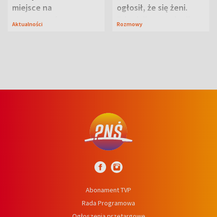
miejsce na
ogłosił, że się żeni.
wypoczynek
Zdradził, co zmienił
Aktualności
Rozmowy
syn
Abonament TVP
Rada Programowa
Ogłoszenia przetargowe