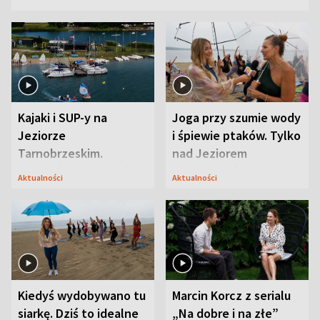
Kajaki i SUP-y na
Joga przy szumie wody
Jeziorze
i śpiewie ptaków. Tylko
Tarnobrzeskim.
nad Jeziorem
Przyrodnicy zwracają
Tarnobrzeskim
Aktualności
Aktualności
uwagę na coś jeszcze
Kiedyś wydobywano tu
Marcin Korcz z serialu
siarkę. Dziś to idealne
„Na dobre i na złe”