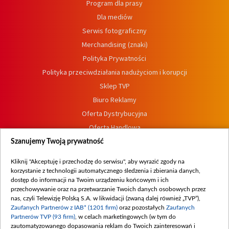
Program dla prasy
Dla mediów
Serwis fotograficzny
Merchandising (znaki)
Polityka Prywatności
Polityka przeciwdziałania nadużyciom i korupcji
Sklep TVP
Biuro Reklamy
Oferta Dystrybucyjna
Oferta Handlowa
Dostępność
Szanujemy Twoją prywatność
Moje zgody
Kliknij "Akceptuję i przechodzę do serwisu", aby wyrazić zgody na
Procedura zgłoszeń wewnętrznych
korzystanie z technologii automatycznego śledzenia i zbierania danych,
dostęp do informacji na Twoim urządzeniu końcowym i ich
przechowywanie oraz na przetwarzanie Twoich danych osobowych przez
nas, czyli Telewizję Polską S.A. w likwidacji (zwaną dalej również „TVP”),
Zaufanych Partnerów z IAB* (1201 firm)
oraz pozostałych
Zaufanych
Partnerów TVP (93 firm)
, w celach marketingowych (w tym do
zautomatyzowanego dopasowania reklam do Twoich zainteresowań i