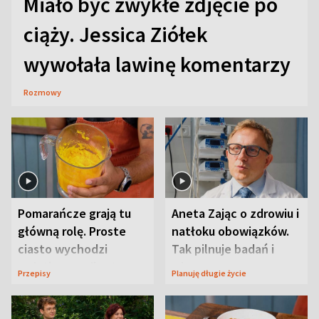
Miało być zwykłe zdjęcie po
ciąży. Jessica Ziółek
wywołała lawinę komentarzy
Rozmowy
Pomarańcze grają tu
Aneta Zając o zdrowiu i
główną rolę. Proste
natłoku obowiązków.
ciasto wychodzi
Tak pilnuje badań i
wyjątkowo wilgotne
wizyt
Przepisy
Planuję długie życie