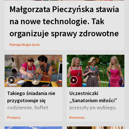
Małgorzata Pieczyńska stawia
na nowe technologie. Tak
organizuje sprawy zdrowotne
Planuję długie życie
Takiego śniadania nie
Uczestniczki
przygotowuje się
„Sanatorium miłości”
codziennie. Suflet
przeszły po wybiegu.
serowy zachwyca
Te stylizacje
Przepisy
Rozmowy
smakiem
przyciągały wzrok