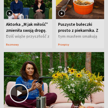
Aktorka „M jak miłość”
Puszyste bułeczki
zmieniła swoją drogę.
prosto z piekarnika. Z
Dziś wiąże przyszłość z
tym masłem smakują
neurobiologią
jeszcze lepiej
Rozmowy
Przepisy