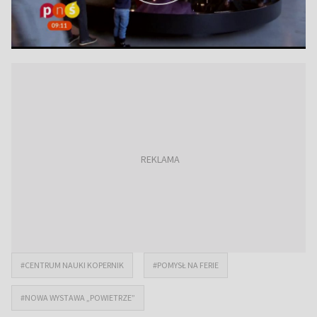
#CENTRUM NAUKI KOPERNIK
#POMYSŁ NA FERIE
#NOWA WYSTAWA „POWIETRZE”