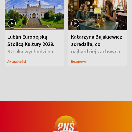
Lublin Europejską
Katarzyna Bujakiewicz
Stolicą Kultury 2029.
zdradziła, co
Sztuka wychodzi na
najbardziej zachwyca
ulice
ją w Lublinie
Aktualności
Rozmowy