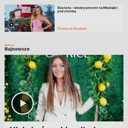
Biżuteria – idealny prezent na Mikołajki i
pod choinkę
Pytanie na Śniadanie
Najnowsze