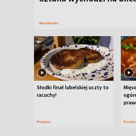
Aktualności
Słodki finał lubelskiej uczty to
Mięso
racuchy!
ogór
praw
Przepisy
Przepi