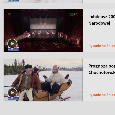
Jubileusz 200
Narodowej
Pytanie na Śnia
Prognoza pog
Chochołowsk
Pytanie na Śnia