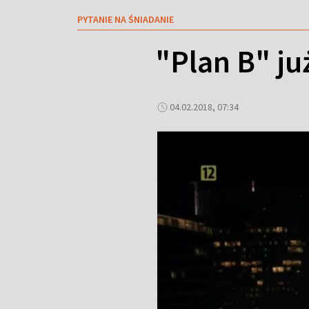
PYTANIE NA ŚNIADANIE
"Plan B" ju
04.02.2018, 07:34