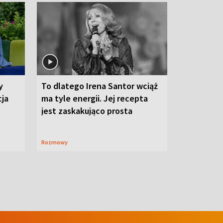
y
To dlatego Irena Santor wciąż
cja
ma tyle energii. Jej recepta
jest zaskakująco prosta
Rozmowy