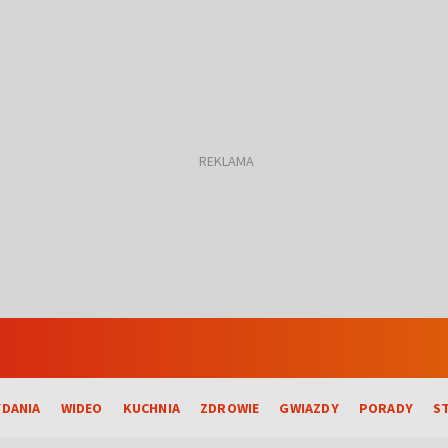
DANIA
WIDEO
KUCHNIA
ZDROWIE
GWIAZDY
PORADY
S