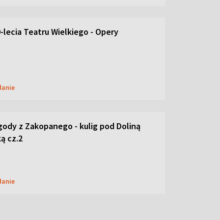
-lecia Teatru Wielkiego - Opery
danie
ody z Zakopanego - kulig pod Doliną
ą cz.2
danie