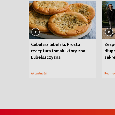
Cebularz lubelski. Prosta
Zesp
receptura i smak, który zna
długo
Lubelszczyzna
sekr
Aktualności
Rozmo