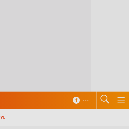
...
TYL