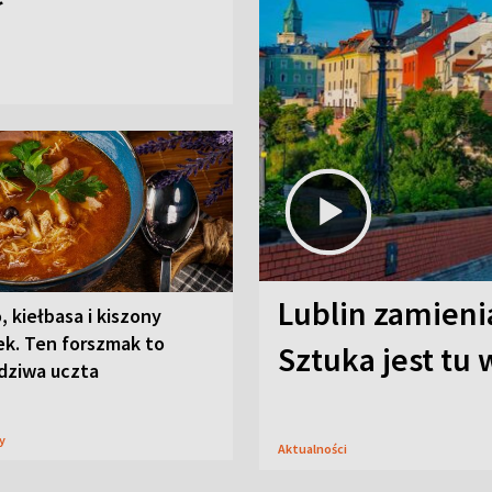
Lublin zamienia
, kiełbasa i kiszony
ek. Ten forszmak to
Sztuka jest tu
dziwa uczta
sy
Aktualności