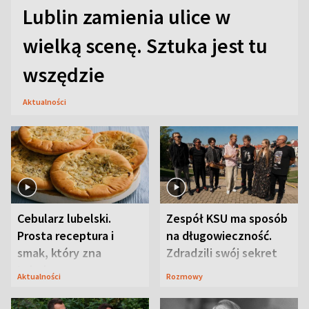
Lublin zamienia ulice w
wielką scenę. Sztuka jest tu
wszędzie
Aktualności
Cebularz lubelski.
Zespół KSU ma sposób
Prosta receptura i
na długowieczność.
smak, który zna
Zdradzili swój sekret
Lubelszczyzna
Aktualności
Rozmowy