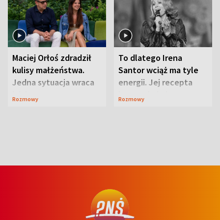
Maciej Orłoś zdradził
To dlatego Irena
kulisy małżeństwa.
Santor wciąż ma tyle
Jedna sytuacja wraca
energii. Jej recepta
jak bumerang
jest zaskakująco
Rozmowy
Rozmowy
prosta