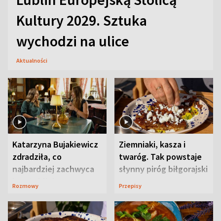
Kultury 2029. Sztuka
wychodzi na ulice
Aktualności
Katarzyna Bujakiewicz
Ziemniaki, kasza i
zdradziła, co
twaróg. Tak powstaje
najbardziej zachwyca
słynny piróg biłgorajski
ją w Lublinie
Rozmowy
Przepisy