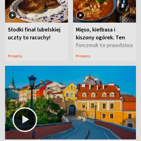
Słodki finał lubelskiej
Mięso, kiełbasa i
uczty to racuchy!
kiszony ogórek. Ten
forszmak to prawdziwa
uczta
Przepisy
Przepisy