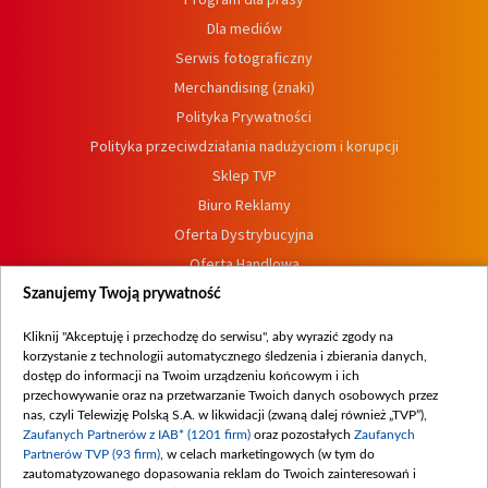
Dla mediów
Serwis fotograficzny
Merchandising (znaki)
Polityka Prywatności
Polityka przeciwdziałania nadużyciom i korupcji
Sklep TVP
Biuro Reklamy
Oferta Dystrybucyjna
Oferta Handlowa
Dostępność
Szanujemy Twoją prywatność
Moje zgody
Kliknij "Akceptuję i przechodzę do serwisu", aby wyrazić zgody na
Procedura zgłoszeń wewnętrznych
korzystanie z technologii automatycznego śledzenia i zbierania danych,
dostęp do informacji na Twoim urządzeniu końcowym i ich
przechowywanie oraz na przetwarzanie Twoich danych osobowych przez
nas, czyli Telewizję Polską S.A. w likwidacji (zwaną dalej również „TVP”),
Zaufanych Partnerów z IAB* (1201 firm)
oraz pozostałych
Zaufanych
Partnerów TVP (93 firm)
, w celach marketingowych (w tym do
zautomatyzowanego dopasowania reklam do Twoich zainteresowań i