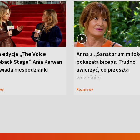
 edycja „The Voice
Anna z „Sanatorium miłoś
back Stage”. Ania Karwan
pokazała biceps. Trudno
wiada niespodzianki
uwierzyć, co przeszła
wcześniej
wy
Rozmowy