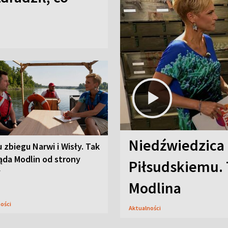
Niedźwiedzica
u zbiegu Narwi i Wisły. Tak
ąda Modlin od strony
Piłsudskiemu. 
y
Modlina
ności
Aktualności