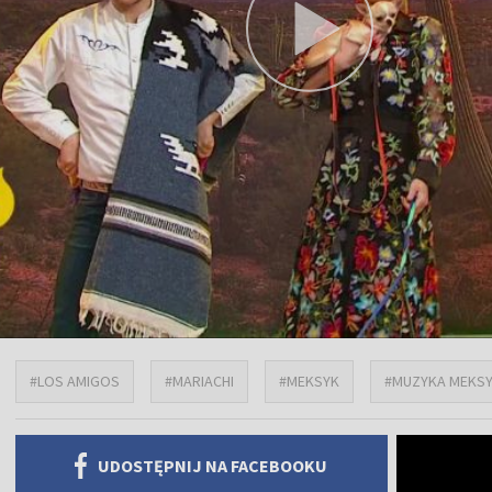
#LOS AMIGOS
#MARIACHI
#MEKSYK
#MUZYKA MEKS
UDOSTĘPNIJ NA FACEBOOKU