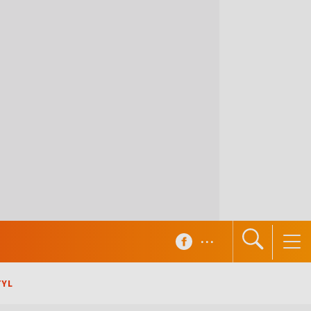
...
TYL