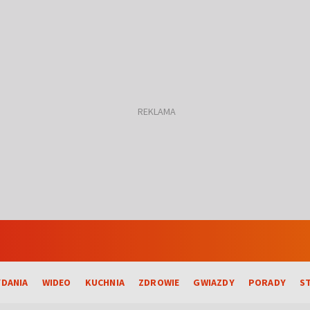
DANIA
WIDEO
KUCHNIA
ZDROWIE
GWIAZDY
PORADY
S