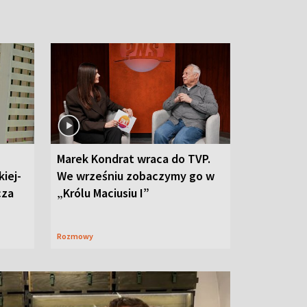
Marek Kondrat wraca do TVP.
iej-
We wrześniu zobaczymy go w
cza
„Królu Maciusiu I”
Rozmowy