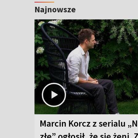
Najnowsze
Marcin Korcz z serialu „N
złe” ogłosił, że się żeni. 