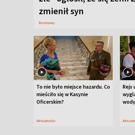
zmienił syn
Rozmowy
To nie było miejsce hazardu. Co
Rejs 
mieściło się w Kasynie
wygl
Oficerskim?
wod
Aktualności
Aktual