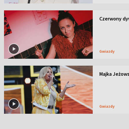
Czerwony dyw
Gwiazdy
Majka Jeżows
Gwiazdy