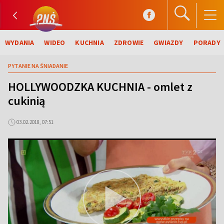
WYDANIA
WIDEO
KUCHNIA
ZDROWIE
GWIAZDY
PORADY
PYTANIE NA ŚNIADANIE
HOLLYWOODZKA KUCHNIA - omlet z
cukinią
03.02.2018, 07:51