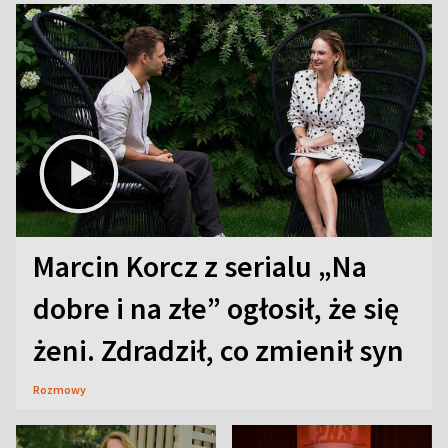
Marcin Korcz z serialu „Na
dobre i na złe” ogłosił, że się
żeni. Zdradził, co zmienił syn
Rozmowy