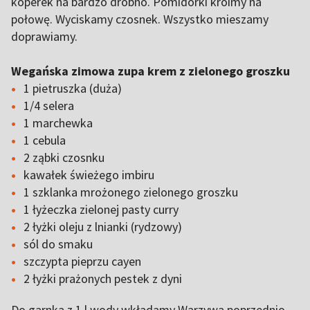
koperek na bardzo drobno. Pomidorki kroimy na
połowę. Wyciskamy czosnek. Wszystko mieszamy
doprawiamy.
Wegańska zimowa zupa krem z zielonego groszku
1 pietruszka (duża)
1/4 selera
1 marchewka
1 cebula
2 ząbki czosnku
kawałek świeżego imbiru
1 szklanka mrożonego zielonego groszku
1 łyżeczka zielonej pasty curry
2 łyżki oleju z lnianki (rydzowy)
sól do smaku
szczypta pieprzu cayen
2 łyżki prażonych pestek z dyni
Do garnka z 1 l wody wkładamy Warzywa poprzednio