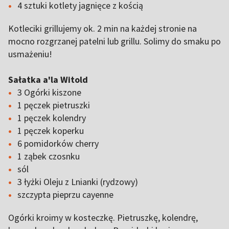
4 sztuki kotlety jagnięce z kością
Kotleciki grillujemy ok. 2 min na każdej stronie na
mocno rozgrzanej patelni lub grillu. Solimy do smaku po
usmażeniu!
Sałatka a'la Witold
3 Ogórki kiszone
1 pęczek pietruszki
1 pęczek kolendry
1 pęczek koperku
6 pomidorków cherry
1 ząbek czosnku
sól
3 łyżki Oleju z Lnianki (rydzowy)
szczypta pieprzu cayenne
Ogórki kroimy w kosteczkę. Pietruszkę, kolendrę,