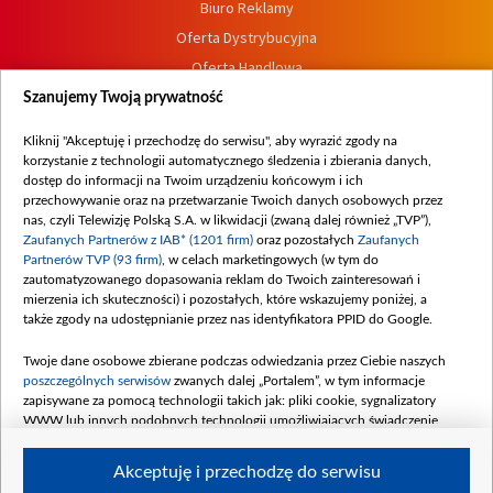
Biuro Reklamy
Oferta Dystrybucyjna
Oferta Handlowa
Dostępność
Szanujemy Twoją prywatność
Moje zgody
Kliknij "Akceptuję i przechodzę do serwisu", aby wyrazić zgody na
Procedura zgłoszeń wewnętrznych
korzystanie z technologii automatycznego śledzenia i zbierania danych,
dostęp do informacji na Twoim urządzeniu końcowym i ich
przechowywanie oraz na przetwarzanie Twoich danych osobowych przez
nas, czyli Telewizję Polską S.A. w likwidacji (zwaną dalej również „TVP”),
Zaufanych Partnerów z IAB* (1201 firm)
oraz pozostałych
Zaufanych
Partnerów TVP (93 firm)
, w celach marketingowych (w tym do
zautomatyzowanego dopasowania reklam do Twoich zainteresowań i
mierzenia ich skuteczności) i pozostałych, które wskazujemy poniżej, a
także zgody na udostępnianie przez nas identyfikatora PPID do Google.
Twoje dane osobowe zbierane podczas odwiedzania przez Ciebie naszych
poszczególnych serwisów
zwanych dalej „Portalem”, w tym informacje
zapisywane za pomocą technologii takich jak: pliki cookie, sygnalizatory
WWW lub innych podobnych technologii umożliwiających świadczenie
dopasowanych i bezpiecznych usług, personalizację treści oraz reklam,
udostępnianie funkcji mediów społecznościowych oraz analizowanie ruchu
Akceptuję i przechodzę do serwisu
w Internecie.