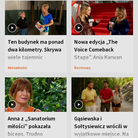
Ten budynek ma ponad
Nowa edycja „The
dwa kilometry. Skrywa
Voice Comeback
wiele tajemnic
Stage”. Ania Karwan
zapowiada
Aktualności
Rozmowy
niespodzianki
Anna z „Sanatorium
Gąsiewska i
miłości” pokazała
Sołtysiewicz wrócili w
biceps. Trudno
wyjątkowe miejsce. Na