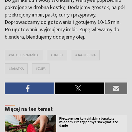
pokrojone w drobną kostkę. Dodajemy groszek, na pół
przekrojony imbir, pastę curry i przyprawy.
Doprowadzamy do gotowania i gotujemy 10-15 min.
Po ugotowaniu wyjmujemy imbir. Zupę wlewamy do
blendera, blendujemy dodajemy olej.
#WITOLD SZMAŃDA
#OMLET
#JAGNIĘCINA
#SAŁATKA
#ZUPA
Więcej na ten temat
Pieczony ser koryciński na buraku z
miodem. Prosty pomysł na wyraziste
danie