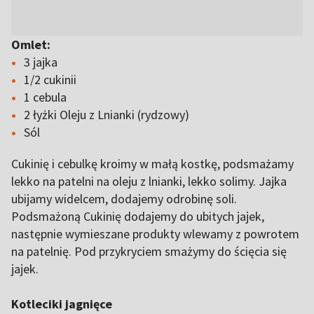
Omlet:
3 jajka
1/2 cukinii
1 cebula
2 łyżki Oleju z Lnianki (rydzowy)
Sól
Cukinię i cebulkę kroimy w małą kostkę, podsmażamy
lekko na patelni na oleju z lnianki, lekko solimy. Jajka
ubijamy widelcem, dodajemy odrobinę soli.
Podsmażoną Cukinię dodajemy do ubitych jajek,
następnie wymieszane produkty wlewamy z powrotem
na patelnię. Pod przykryciem smażymy do ścięcia się
jajek.
Kotleciki jagnięce