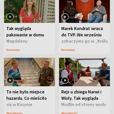
Tak wygląda
Marek Kondrat wraca
pakowanie w domu
do TVP. We wrześniu
Magdaleny
zobaczymy go w „Królu
Waligórskiej-Lisieckiej.
Maciusiu I”
Rozmowy
Rozmowy
Mąż nie odpuszcza
To nie było miejsce
Rejs u zbiegu Narwi i
hazardu. Co mieściło
Wisły. Tak wygląda
się w Kasynie
Modlin od strony wody
Oficerskim?
Aktualności
Aktualności