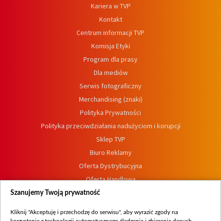
Kariera w TVP
Kontakt
Centrum informacji TVP
Komisja Etyki
Program dla prasy
Dla mediów
Serwis fotograficzny
Merchandising (znaki)
Polityka Prywatności
Polityka przeciwdziałania nadużyciom i korupcji
Sklep TVP
Biuro Reklamy
Oferta Dystrybucyjna
Oferta Handlowa
Dostępność
Szanujemy Twoją prywatność
Moje zgody
Kliknij "Akceptuję i przechodzę do serwisu", aby wyrazić zgody na
Procedura zgłoszeń wewnętrznych