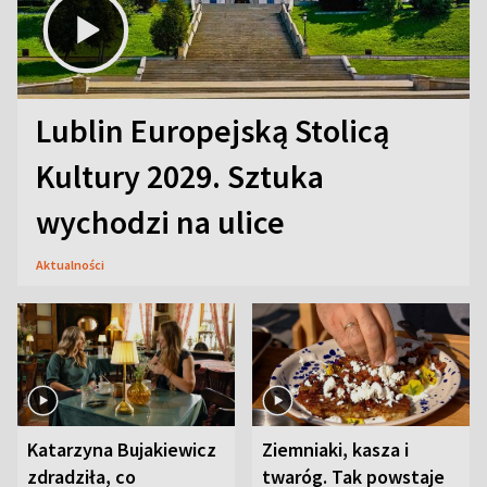
Lublin Europejską Stolicą
Kultury 2029. Sztuka
wychodzi na ulice
Aktualności
Katarzyna Bujakiewicz
Ziemniaki, kasza i
zdradziła, co
twaróg. Tak powstaje