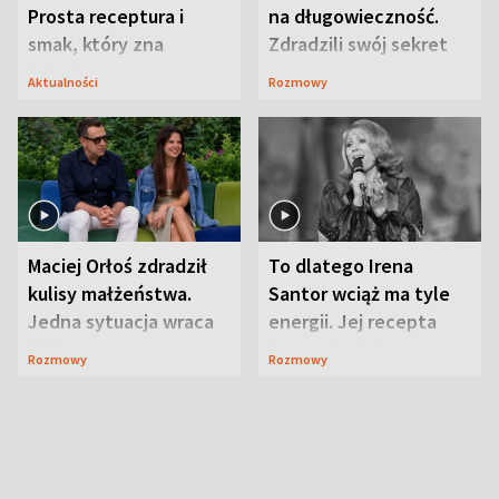
Prosta receptura i
na długowieczność.
smak, który zna
Zdradzili swój sekret
Lubelszczyzna
Aktualności
Rozmowy
Maciej Orłoś zdradził
To dlatego Irena
kulisy małżeństwa.
Santor wciąż ma tyle
Jedna sytuacja wraca
energii. Jej recepta
jak bumerang
jest zaskakująco
Rozmowy
Rozmowy
prosta