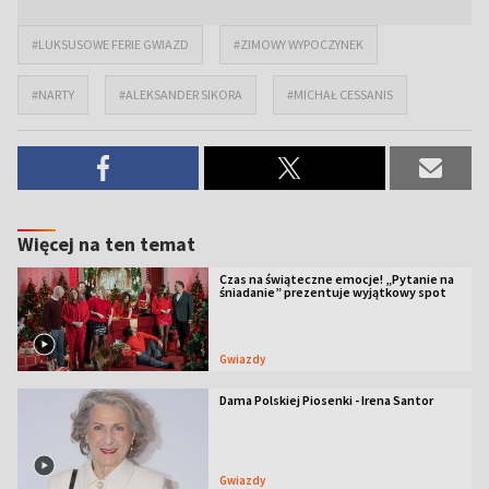
#LUKSUSOWE FERIE GWIAZD
#ZIMOWY WYPOCZYNEK
#NARTY
#ALEKSANDER SIKORA
#MICHAŁ CESSANIS
Więcej na ten temat
Czas na świąteczne emocje! „Pytanie na
śniadanie” prezentuje wyjątkowy spot
Gwiazdy
Dama Polskiej Piosenki - Irena Santor
Gwiazdy