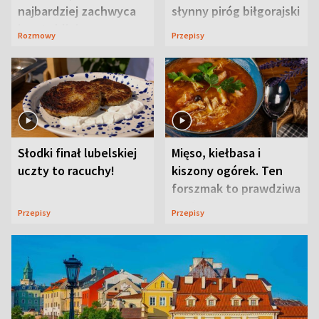
najbardziej zachwyca
słynny piróg biłgorajski
ją w Lublinie
Rozmowy
Przepisy
Słodki finał lubelskiej
Mięso, kiełbasa i
uczty to racuchy!
kiszony ogórek. Ten
forszmak to prawdziwa
uczta
Przepisy
Przepisy