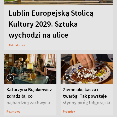
Lublin Europejską Stolicą
Kultury 2029. Sztuka
wychodzi na ulice
Aktualności
Katarzyna Bujakiewicz
Ziemniaki, kasza i
zdradziła, co
twaróg. Tak powstaje
najbardziej zachwyca
słynny piróg biłgorajski
ją w Lublinie
Rozmowy
Przepisy