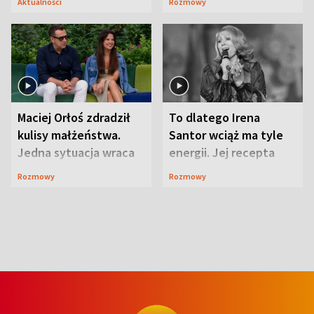
Aktualności
Rozmowy
Maciej Orłoś zdradził
To dlatego Irena
kulisy małżeństwa.
Santor wciąż ma tyle
Jedna sytuacja wraca
energii. Jej recepta
jak bumerang
jest zaskakująco
Rozmowy
Rozmowy
prosta