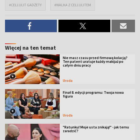
#CELLULIT GADŻETY
#WALKA Z CELLULITEM
Więcej na ten temat
Nie masz czasu przed firmową kolacją?
Ten patent uratuje każdy makijaż po
całym dniu pracy
Uroda
Finał 8. edycji programu: Twoja nowa
figura
Uroda
"Ratunku! Moje usta znikają!" - jak temu
zaradzić?