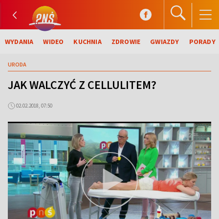
WYDANIA
WIDEO
KUCHNIA
ZDROWIE
GWIAZDY
PORADY
URODA
JAK WALCZYĆ Z CELLULITEM?
02.02.2018, 07:50