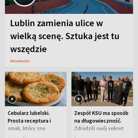
Lublin zamienia ulice w
wielką scenę. Sztuka jest tu
wszędzie
Aktualności
Cebularz lubelski.
Zespół KSU ma sposób
Prosta receptura i
na długowieczność.
smak, który zna
Zdradzili swój sekret
Lubelszczyzna