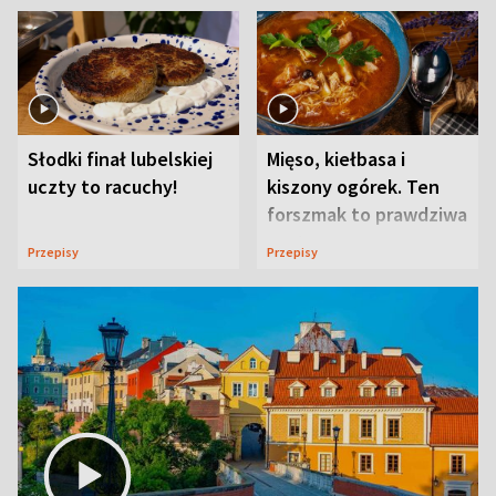
Słodki finał lubelskiej
Mięso, kiełbasa i
uczty to racuchy!
kiszony ogórek. Ten
forszmak to prawdziwa
uczta
Przepisy
Przepisy