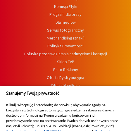
Komisja Etyki
Program dla prasy
Dla mediów
Serwis fotograficzny
Merchandising (znaki)
Polityka Prywatności
Polityka przeciwdziałania nadużyciom i korupcji
Sklep TVP
Biuro Reklamy
Oferta Dystrybucyjna
Oferta Handlowa
Dostępność
Szanujemy Twoją prywatność
Moje zgody
Kliknij "Akceptuję i przechodzę do serwisu", aby wyrazić zgody na
Procedura zgłoszeń wewnętrznych
korzystanie z technologii automatycznego śledzenia i zbierania danych,
dostęp do informacji na Twoim urządzeniu końcowym i ich
przechowywanie oraz na przetwarzanie Twoich danych osobowych przez
nas, czyli Telewizję Polską S.A. w likwidacji (zwaną dalej również „TVP”),