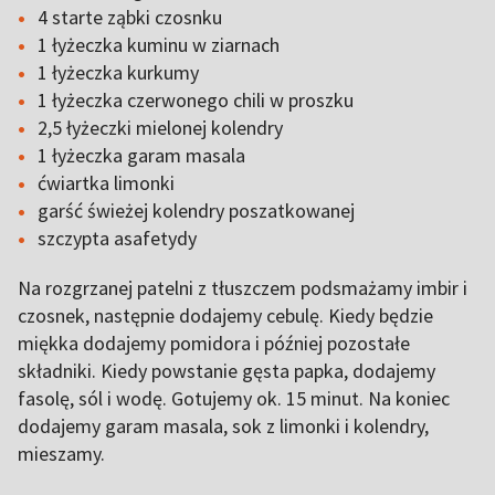
4 starte ząbki czosnku
1 łyżeczka kuminu w ziarnach
1 łyżeczka kurkumy
1 łyżeczka czerwonego chili w proszku
2,5 łyżeczki mielonej kolendry
1 łyżeczka garam masala
ćwiartka limonki
garść świeżej kolendry poszatkowanej
szczypta asafetydy
Na rozgrzanej patelni z tłuszczem podsmażamy imbir i
czosnek, następnie dodajemy cebulę. Kiedy będzie
miękka dodajemy pomidora i później pozostałe
składniki. Kiedy powstanie gęsta papka, dodajemy
fasolę, sól i wodę. Gotujemy ok. 15 minut. Na koniec
dodajemy garam masala, sok z limonki i kolendry,
mieszamy.