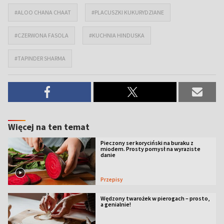
#ALOO CHANA CHAAT
#PLACUSZKI KUKURYDZIANE
#CZERWONA FASOLA
#KUCHNIA HINDUSKA
#TAPINDER SHARMA
Więcej na ten temat
Pieczony ser koryciński na buraku z
miodem. Prosty pomysł na wyraziste
danie
Przepisy
Wędzony twarożek w pierogach – prosto,
a genialnie!