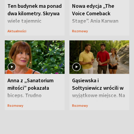
Ten budynek ma ponad
Nowa edycja „The
dwa kilometry. Skrywa
Voice Comeback
wiele tajemnic
Stage”. Ania Karwan
zapowiada
Aktualności
Rozmowy
niespodzianki
Anna z „Sanatorium
Gąsiewska i
miłości” pokazała
Sołtysiewicz wrócili w
biceps. Trudno
wyjątkowe miejsce. Na
uwierzyć, co przeszła
szlaku czekał
Rozmowy
Rozmowy
wcześniej
niedźwiedź