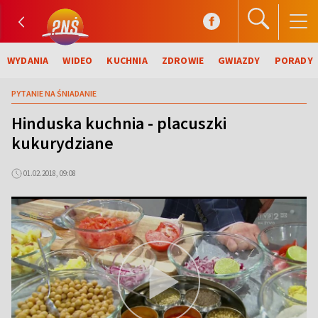
WYDANIA
WIDEO
KUCHNIA
ZDROWIE
GWIAZDY
PORADY
PYTANIE NA ŚNIADANIE
Hinduska kuchnia - placuszki
kukurydziane
01.02.2018, 09:08