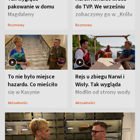
pakowanie w domu
do TVP. We wrześniu
Magdaleny
zobaczymy go w „Królu
Waligórskiej-Lisieckiej.
Maciusiu I”
Rozmowy
Rozmowy
Mąż nie odpuszcza
To nie było miejsce
Rejs u zbiegu Narwi i
hazardu. Co mieściło
Wisły. Tak wygląda
się w Kasynie
Modlin od strony wody
Oficerskim?
Aktualności
Aktualności