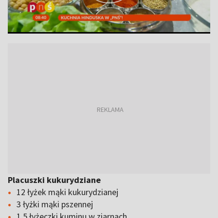
Placuszki kukurydziane
12 łyżek mąki kukurydzianej
3 łyżki mąki pszennej
1,5 łyżeczki kuminu w ziarnach