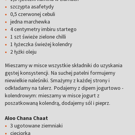
szczypta asafetydy
0,5 czerwonej cebuli
jedna marchewka
4 centymetry imbiru startego
1 szt świeże zielone chilli
1 łyżeczka świeżej kolendry
2 łyżki oleju
Mieszamy w misce wszystkie składniki do uzyskania
gęstej konsystencji. Na suchej patelni formujemy
niewielkie naleśniki. Smażymy z każdej strony i
odkładamy na talerz. Podajemy z dipem jogurtowo -
kolendrowym: mieszamy w misce jogurt z
poszatkowaną kolendrą, dodajemy sól i pieprz.
Aloo Chana Chaat
3 ugotowane ziemniaki
cieciorka