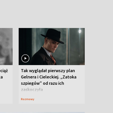
ciąż
Tak wyglądał pierwszy plan
ta
Gelnera i Cieleckiej. „Zatoka
szpiegów” od razu ich
zaskoczyła
Rozmowy