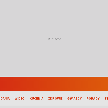
DANIA
WIDEO
KUCHNIA
ZDROWIE
GWIAZDY
PORADY
S