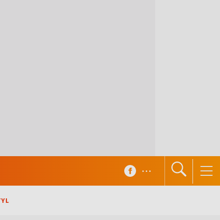
...
TYL