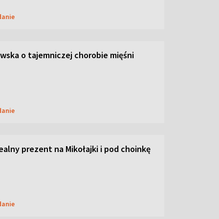
danie
ska o tajemniczej chorobie mięśni
danie
dealny prezent na Mikołajki i pod choinkę
danie