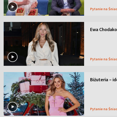
Pytanie na Śnia
Ewa Chodakow
Pytanie na Śnia
Biżuteria – i
Pytanie na Śnia