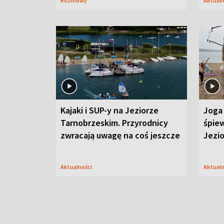
Rozmowy
Aktual
Kajaki i SUP-y na Jeziorze
Joga 
Tarnobrzeskim. Przyrodnicy
śpiew
zwracają uwagę na coś jeszcze
Jezi
Aktualności
Aktual