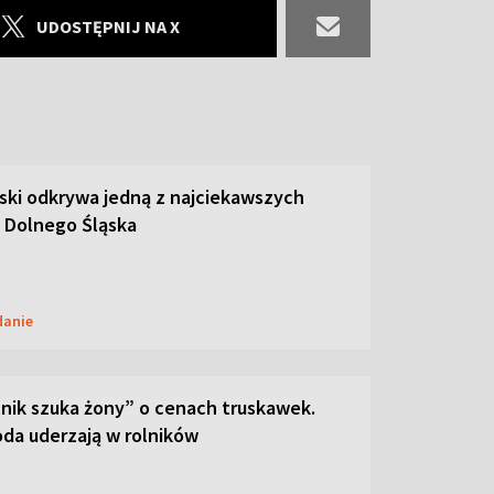
UDOSTĘPNIJ NA X
ski odkrywa jedną z najciekawszych
 Dolnego Śląska
danie
lnik szuka żony” o cenach truskawek.
oda uderzają w rolników