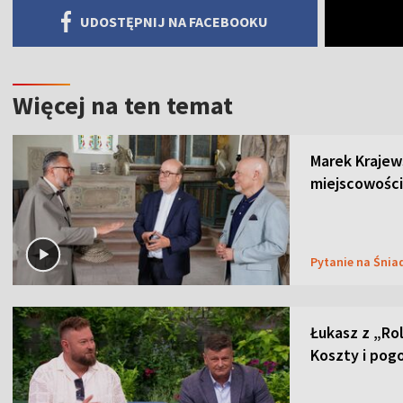
UDOSTĘPNIJ NA FACEBOOKU
Więcej na ten temat
Marek Krajew
miejscowości
Pytanie na Śnia
Łukasz z „Ro
Koszty i pog