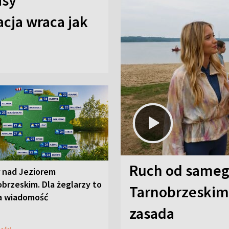
isy
cja wraca jak
Ruch od sameg
r nad Jeziorem
brzeskim. Dla żeglarzy to
Tarnobrzeskim,
a wiadomość
zasada