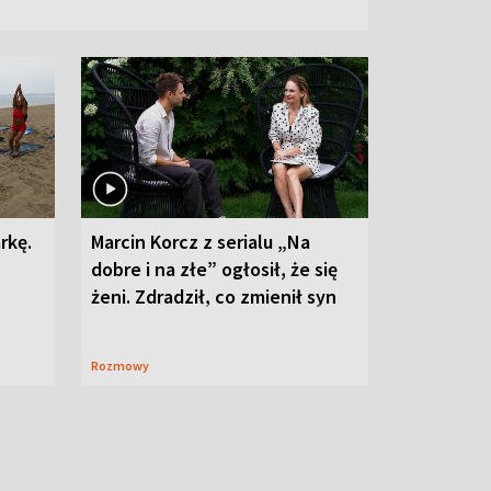
rkę.
Marcin Korcz z serialu „Na
dobre i na złe” ogłosił, że się
żeni. Zdradził, co zmienił syn
Rozmowy