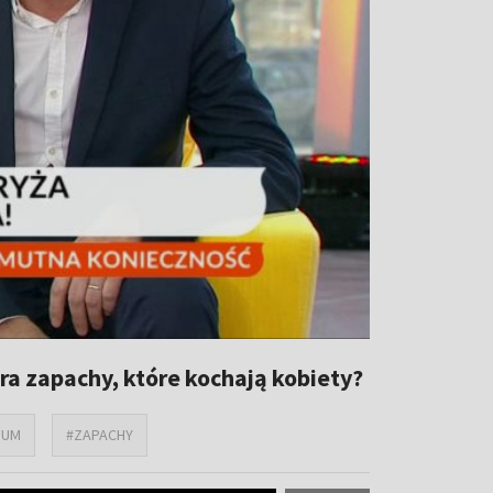
era zapachy, które kochają kobiety?
FUM
#ZAPACHY