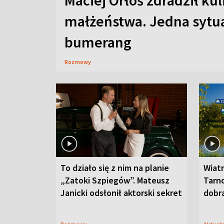
Maciej Orłoś zdradził kul
małżeństwa. Jedna sytua
bumerang
Rozmowy
To działo się z nim na planie
Wiat
„Zatoki Szpiegów”. Mateusz
Tarno
Janicki odsłonił aktorski sekret
dobr