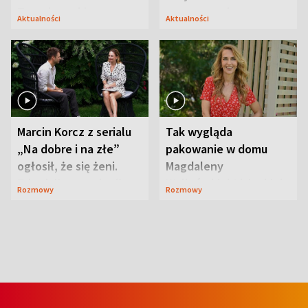
Tarnobrzeskim
wypoczynek
Aktualności
Aktualności
Marcin Korcz z serialu
Tak wygląda
„Na dobre i na złe”
pakowanie w domu
ogłosił, że się żeni.
Magdaleny
Zdradził, co zmienił
Waligórskiej-Lisieckiej.
Rozmowy
Rozmowy
syn
Mąż nie odpuszcza