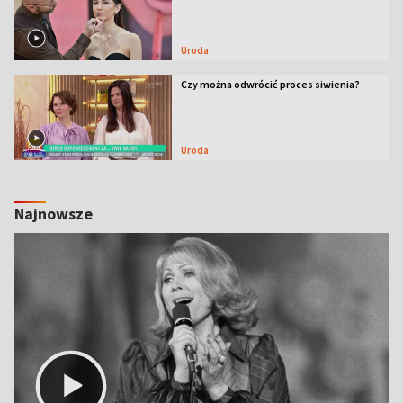
Uroda
Czy można odwrócić proces siwienia?
Uroda
Najnowsze