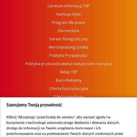
Centrum informacji TVP
Komisja Etyki
Program dla prasy
Dla mediów
Serwis fotograficzny
Merchandising (znaki)
Polityka Prywatności
Polityka przeciwdziałania nadużyciom i korupcji
Sklep TVP
Biuro Reklamy
Oferta Dystrybucyjna
Oferta Handlowa
Dostępność
Szanujemy Twoją prywatność
Moje zgody
Kliknij "Akceptuję i przechodzę do serwisu", aby wyrazić zgody na
Procedura zgłoszeń wewnętrznych
korzystanie z technologii automatycznego śledzenia i zbierania danych,
dostęp do informacji na Twoim urządzeniu końcowym i ich
przechowywanie oraz na przetwarzanie Twoich danych osobowych przez