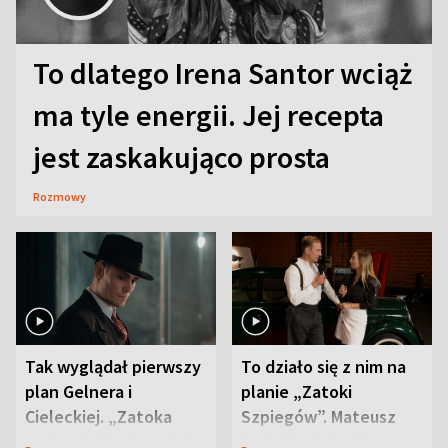
To dlatego Irena Santor wciąż
ma tyle energii. Jej recepta
jest zaskakująco prosta
Rozmowy
Tak wyglądał pierwszy
To działo się z nim na
plan Gelnera i
planie „Zatoki
Cieleckiej. „Zatoka
Szpiegów”. Mateusz
szpiegów” od razu ich
Janicki odsłonił