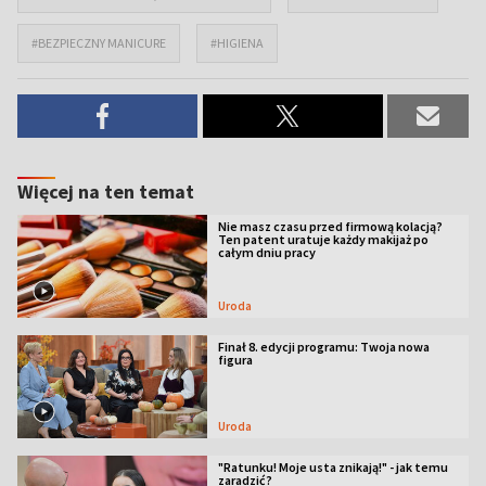
#BEZPIECZNY MANICURE
#HIGIENA
Więcej na ten temat
Nie masz czasu przed firmową kolacją?
Ten patent uratuje każdy makijaż po
całym dniu pracy
Uroda
Finał 8. edycji programu: Twoja nowa
figura
Uroda
"Ratunku! Moje usta znikają!" - jak temu
zaradzić?