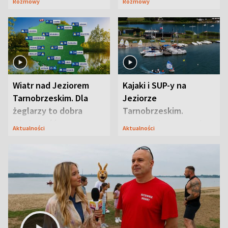
Rozmowy
Rozmowy
zaskoczyła
aktorski sekret
Wiatr nad Jeziorem
Kajaki i SUP-y na
Tarnobrzeskim. Dla
Jeziorze
żeglarzy to dobra
Tarnobrzeskim.
wiadomość
Przyrodnicy zwracają
Aktualności
Aktualności
uwagę na coś jeszcze