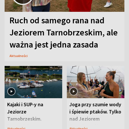
Ruch od samego rana nad
Jeziorem Tarnobrzeskim, ale
ważna jest jedna zasada
Aktualności
Kajaki i SUP-y na
Joga przy szumie wody
Jeziorze
i śpiewie ptaków. Tylko
Tarnobrzeskim.
nad Jeziorem
Przyrodnicy zwracają
Tarnobrzeskim
Aktualności
Aktualności