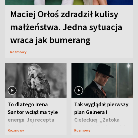
Maciej Orłoś zdradził kulisy
małżeństwa. Jedna sytuacja
wraca jak bumerang
Rozmowy
To dlatego Irena
Tak wyglądał pierwszy
Santor wciąż ma tyle
plan Gelnera i
energii. Jej recepta
Cieleckiej. „Zatoka
jest zaskakująco
szpiegów” od razu ich
Rozmowy
Rozmowy
prosta
zaskoczyła