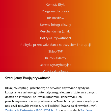
Komisja Etyki
Program dla prasy
Dla mediów
Serwis fotograficzny
Merchandising (znaki)
Polityka Prywatności
Polityka przeciwdziałania nadużyciom i korupcji
Sklep TVP
Biuro Reklamy
Oferta Dystrybucyjna
Oferta Handlowa
Dostępność
Szanujemy Twoją prywatność
Moje zgody
Kliknij "Akceptuję i przechodzę do serwisu", aby wyrazić zgody na
Procedura zgłoszeń wewnętrznych
korzystanie z technologii automatycznego śledzenia i zbierania danych,
dostęp do informacji na Twoim urządzeniu końcowym i ich
przechowywanie oraz na przetwarzanie Twoich danych osobowych przez
nas, czyli Telewizję Polską S.A. w likwidacji (zwaną dalej również „TVP”),
Zaufanych Partnerów z IAB* (1201 firm)
oraz pozostałych
Zaufanych