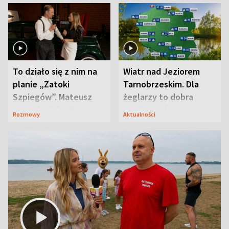
To działo się z nim na
Wiatr nad Jeziorem
planie „Zatoki
Tarnobrzeskim. Dla
Szpiegów”. Mateusz
żeglarzy to dobra
Janicki odsłonił
wiadomość
Rozmowy
Aktualności
aktorski sekret