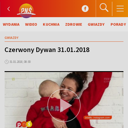
WYDANIA
WIDEO
KUCHNIA
ZDROWIE
GWIAZDY
PORADY
GWIAZDY
Czerwony Dywan 31.01.2018
31.01.2018, 08:30