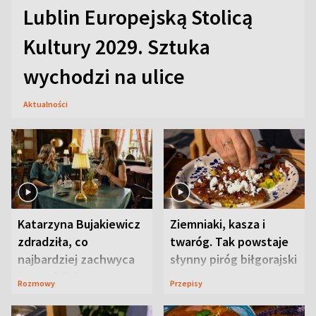
Lublin Europejską Stolicą
Kultury 2029. Sztuka
wychodzi na ulice
Aktualności
Katarzyna Bujakiewicz
Ziemniaki, kasza i
zdradziła, co
twaróg. Tak powstaje
najbardziej zachwyca
słynny piróg biłgorajski
ją w Lublinie
Rozmowy
Przepisy