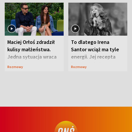
Maciej Orłoś zdradził
To dlatego Irena
kulisy małżeństwa.
Santor wciąż ma tyle
Jedna sytuacja wraca
energii. Jej recepta
jak bumerang
jest zaskakująco
Rozmowy
Rozmowy
prosta