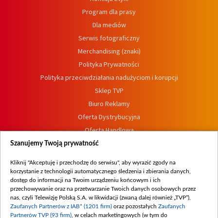
Program dla prasy
Dla mediów
Serwis fotograficzny
Merchandising (znaki)
Polityka Prywatności
Polityka przeciwdziałania nadużyciom i korupcji
Sklep TVP
Biuro Reklamy
Oferta Dystrybucyjna
Oferta Handlowa
Dostępność
Szanujemy Twoją prywatność
Moje zgody
Kliknij "Akceptuję i przechodzę do serwisu", aby wyrazić zgody na
Procedura zgłoszeń wewnętrznych
korzystanie z technologii automatycznego śledzenia i zbierania danych,
dostęp do informacji na Twoim urządzeniu końcowym i ich
przechowywanie oraz na przetwarzanie Twoich danych osobowych przez
nas, czyli Telewizję Polską S.A. w likwidacji (zwaną dalej również „TVP”),
Zaufanych Partnerów z IAB* (1201 firm)
oraz pozostałych
Zaufanych
Partnerów TVP (93 firm)
, w celach marketingowych (w tym do