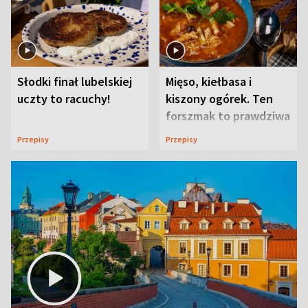
Słodki finał lubelskiej
Mięso, kiełbasa i
uczty to racuchy!
kiszony ogórek. Ten
forszmak to prawdziwa
uczta
Przepisy
Przepisy