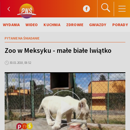
WYDANIA
WIDEO
KUCHNIA
ZDROWIE
GWIAZDY
PORADY
PYTANIE NA ŚNIADANIE
Zoo w Meksyku - małe białe lwiątko
30.01.2018, 08:52