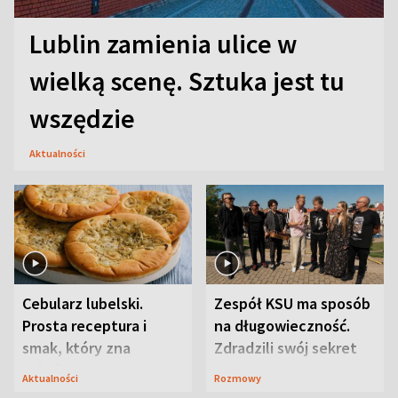
Lublin zamienia ulice w
wielką scenę. Sztuka jest tu
wszędzie
Aktualności
Cebularz lubelski.
Zespół KSU ma sposób
Prosta receptura i
na długowieczność.
smak, który zna
Zdradzili swój sekret
Lubelszczyzna
Aktualności
Rozmowy