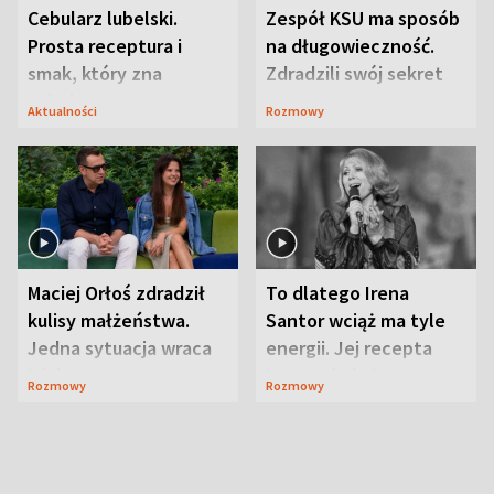
Cebularz lubelski.
Zespół KSU ma sposób
Prosta receptura i
na długowieczność.
smak, który zna
Zdradzili swój sekret
Lubelszczyzna
Aktualności
Rozmowy
Maciej Orłoś zdradził
To dlatego Irena
kulisy małżeństwa.
Santor wciąż ma tyle
Jedna sytuacja wraca
energii. Jej recepta
jak bumerang
jest zaskakująco
Rozmowy
Rozmowy
prosta