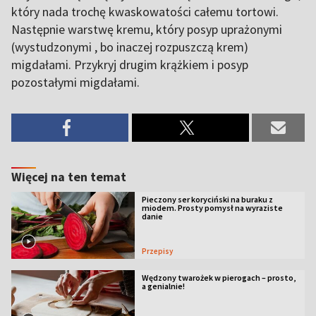
który nada trochę kwaskowatości całemu tortowi.
Następnie warstwę kremu, który posyp uprażonymi
(wystudzonymi , bo inaczej rozpuszczą krem)
migdałami. Przykryj drugim krążkiem i posyp
pozostałymi migdałami.
Więcej na ten temat
Pieczony ser koryciński na buraku z
miodem. Prosty pomysł na wyraziste
danie
Przepisy
Wędzony twarożek w pierogach – prosto,
a genialnie!