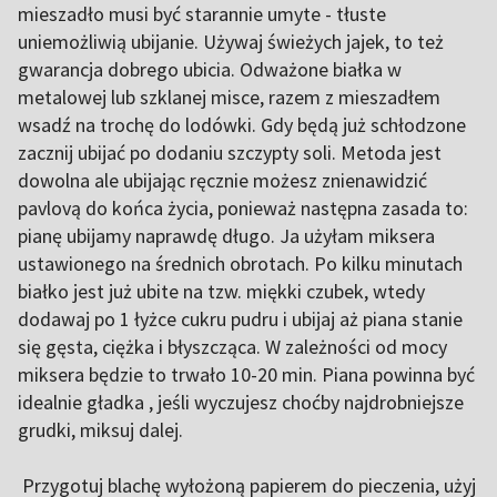
mieszadło musi być starannie umyte - tłuste
uniemożliwią ubijanie. Używaj świeżych jajek, to też
gwarancja dobrego ubicia. Odważone białka w
metalowej lub szklanej misce, razem z mieszadłem
wsadź na trochę do lodówki. Gdy będą już schłodzone
zacznij ubijać po dodaniu szczypty soli. Metoda jest
dowolna ale ubijając ręcznie możesz znienawidzić
pavlovą do końca życia, ponieważ następna zasada to:
pianę ubijamy naprawdę długo. Ja użyłam miksera
ustawionego na średnich obrotach. Po kilku minutach
białko jest już ubite na tzw. miękki czubek, wtedy
dodawaj po 1 łyżce cukru pudru i ubijaj aż piana stanie
się gęsta, ciężka i błyszcząca. W zależności od mocy
miksera będzie to trwało 10-20 min. Piana powinna być
idealnie gładka , jeśli wyczujesz choćby najdrobniejsze
grudki, miksuj dalej.
Przygotuj blachę wyłożoną papierem do pieczenia, użyj