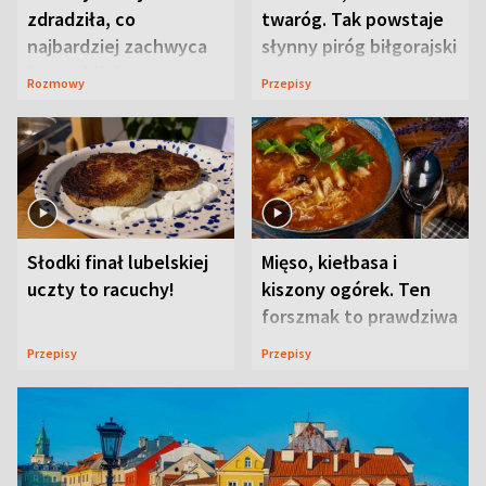
zdradziła, co
twaróg. Tak powstaje
najbardziej zachwyca
słynny piróg biłgorajski
ją w Lublinie
Rozmowy
Przepisy
Słodki finał lubelskiej
Mięso, kiełbasa i
uczty to racuchy!
kiszony ogórek. Ten
forszmak to prawdziwa
uczta
Przepisy
Przepisy