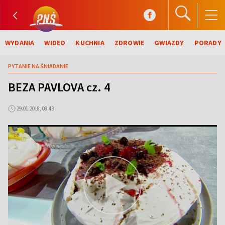
WYDANIA
WIDEO
KUCHNIA
ZDROWIE
GWIAZDY
PORADY
PYTANIE NA ŚNIADANIE
BEZA PAVLOVA cz. 4
29.01.2018, 08:43