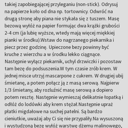
takiej zapobiegającej przyleganiu (non-stick). Odrysuj
na papierze koło od dna np. tortownicy. Odwróć na
drugą stronę aby piana nie stykała się z tuszem. Masę
bezową wyłóż na papier formując dwa krążki grubości
2-4 cm (ja lubię wyższe, wtedy mają więcej miękkiej
pianki w środku).Wstaw do nagrzanego piekarnika i
piecz przez godzinę. Upieczone bezy powinny być
kruche z wierzchu a w środku lekko ciągnące.
Następnie wyłącz piekarnik, uchyl drzwiczki i pozostaw
tam bezę do podsuszenia.W tym czasie zrób krem. W
jednej misce utrzyj mascarpone z cukrem. W drugiej ubij
śmietanę, a potem połącz ją z masą serową. Najpierw
1/3 śmietany, aby rozluźnić masę serową a dopiero
potem resztę. Następnie wymieszaj delikatnie łopatką i
odłóż do lodówki aby krem stężał.Następnie upraż
płatki migdałowe na suchej patelni. Są bardzo
cieniutkie, uważaj aby Ci się nie przypaliły.Na wysuszoną
i wystudzoną bezę wyłóż warstwę dżemu malinowego,