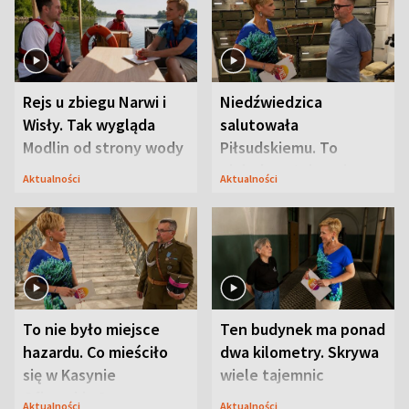
Rejs u zbiegu Narwi i
Niedźwiedzica
Wisły. Tak wygląda
salutowała
Modlin od strony wody
Piłsudskiemu. To
niejedyna tajemnica
Aktualności
Aktualności
Modlina
To nie było miejsce
Ten budynek ma ponad
hazardu. Co mieściło
dwa kilometry. Skrywa
się w Kasynie
wiele tajemnic
Oficerskim?
Aktualności
Aktualności