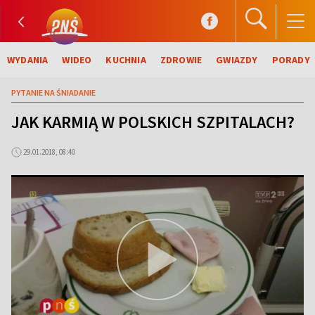
WYDANIA
WIDEO
KUCHNIA
ZDROWIE
GWIAZDY
PORADY
PYTANIE NA ŚNIADANIE
JAK KARMIĄ W POLSKICH SZPITALACH?
29.01.2018, 08:40