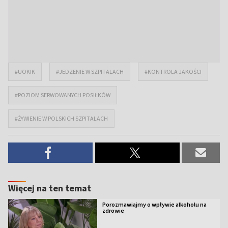
#UOKIK
#JEDZENIE W SZPITALACH
#KONTROLA JAKOŚCI
#POZIOM SERWOWANYCH POSIŁKÓW
#ŻYWIENIE W POLSKICH SZPITALACH
Więcej na ten temat
Porozmawiajmy o wpływie alkoholu na
zdrowie