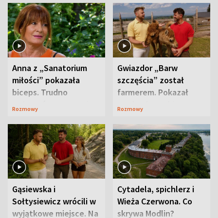
Anna z „Sanatorium
Gwiazdor „Barw
miłości” pokazała
szczęścia” został
biceps. Trudno
farmerem. Pokazał
uwierzyć, co przeszła
swoje niezwykłe
Rozmowy
Rozmowy
wcześniej
ranczo
Gąsiewska i
Cytadela, spichlerz i
Sołtysiewicz wrócili w
Wieża Czerwona. Co
wyjątkowe miejsce. Na
skrywa Modlin?