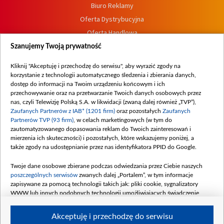
Biuro Reklamy
Oferta Dystrybucyjna
Oferta Handlowa
Dostępność
Szanujemy Twoją prywatność
Moje zgody
Kliknij "Akceptuję i przechodzę do serwisu", aby wyrazić zgody na
Procedura zgłoszeń wewnętrznych
korzystanie z technologii automatycznego śledzenia i zbierania danych,
dostęp do informacji na Twoim urządzeniu końcowym i ich
przechowywanie oraz na przetwarzanie Twoich danych osobowych przez
nas, czyli Telewizję Polską S.A. w likwidacji (zwaną dalej również „TVP”),
Zaufanych Partnerów z IAB* (1201 firm)
oraz pozostałych
Zaufanych
Partnerów TVP (93 firm)
, w celach marketingowych (w tym do
zautomatyzowanego dopasowania reklam do Twoich zainteresowań i
mierzenia ich skuteczności) i pozostałych, które wskazujemy poniżej, a
także zgody na udostępnianie przez nas identyfikatora PPID do Google.
Twoje dane osobowe zbierane podczas odwiedzania przez Ciebie naszych
poszczególnych serwisów
zwanych dalej „Portalem”, w tym informacje
zapisywane za pomocą technologii takich jak: pliki cookie, sygnalizatory
WWW lub innych podobnych technologii umożliwiających świadczenie
dopasowanych i bezpiecznych usług, personalizację treści oraz reklam,
udostępnianie funkcji mediów społecznościowych oraz analizowanie ruchu
Akceptuję i przechodzę do serwisu
w Internecie.