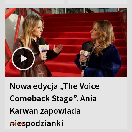
Nowa edycja „The Voice
Comeback Stage”. Ania
Karwan zapowiada
niespodzianki
Rozmowy