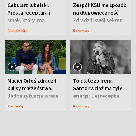
Cebularz lubelski.
Zespół KSU ma sposób
Prosta receptura i
na długowieczność.
smak, który zna
Zdradzili swój sekret
Lubelszczyzna
Aktualności
Rozmowy
Maciej Orłoś zdradził
To dlatego Irena
kulisy małżeństwa.
Santor wciąż ma tyle
Jedna sytuacja wraca
energii. Jej recepta
jak bumerang
jest zaskakująco
Rozmowy
Rozmowy
prosta