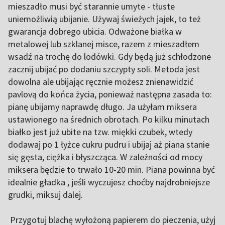
mieszadło musi być starannie umyte - tłuste
uniemożliwią ubijanie. Używaj świeżych jajek, to też
gwarancja dobrego ubicia. Odważone białka w
metalowej lub szklanej misce, razem z mieszadłem
wsadź na trochę do lodówki. Gdy będą już schłodzone
zacznij ubijać po dodaniu szczypty soli. Metoda jest
dowolna ale ubijając ręcznie możesz znienawidzić
pavlovą do końca życia, ponieważ następna zasada to:
pianę ubijamy naprawdę długo. Ja użyłam miksera
ustawionego na średnich obrotach. Po kilku minutach
białko jest już ubite na tzw. miękki czubek, wtedy
dodawaj po 1 łyżce cukru pudru i ubijaj aż piana stanie
się gęsta, ciężka i błyszcząca. W zależności od mocy
miksera będzie to trwało 10-20 min. Piana powinna być
idealnie gładka , jeśli wyczujesz choćby najdrobniejsze
grudki, miksuj dalej.
Przygotuj blachę wyłożoną papierem do pieczenia, użyj