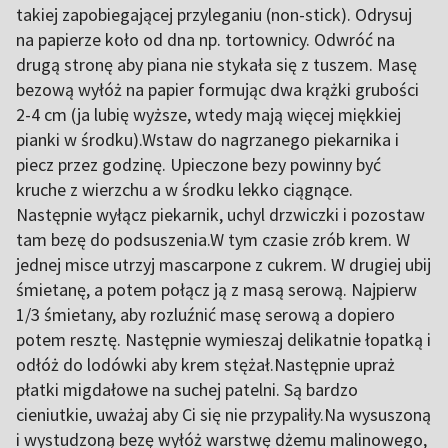
takiej zapobiegającej przyleganiu (non-stick). Odrysuj
na papierze koło od dna np. tortownicy. Odwróć na
drugą stronę aby piana nie stykała się z tuszem. Masę
bezową wyłóż na papier formując dwa krążki grubości
2-4 cm (ja lubię wyższe, wtedy mają więcej miękkiej
pianki w środku).Wstaw do nagrzanego piekarnika i
piecz przez godzinę. Upieczone bezy powinny być
kruche z wierzchu a w środku lekko ciągnące.
Następnie wyłącz piekarnik, uchyl drzwiczki i pozostaw
tam bezę do podsuszenia.W tym czasie zrób krem. W
jednej misce utrzyj mascarpone z cukrem. W drugiej ubij
śmietanę, a potem połącz ją z masą serową. Najpierw
1/3 śmietany, aby rozluźnić masę serową a dopiero
potem resztę. Następnie wymieszaj delikatnie łopatką i
odłóż do lodówki aby krem stężał.Następnie upraż
płatki migdałowe na suchej patelni. Są bardzo
cieniutkie, uważaj aby Ci się nie przypaliły.Na wysuszoną
i wystudzoną bezę wyłóż warstwę dżemu malinowego,