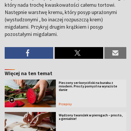
który nada trochę kwaskowatości całemu tortowi.
Następnie warstwę kremu, który posyp uprażonymi
(wystudzonymi , bo inaczej rozpuszczą krem)
migdałami. Przykryj drugim krążkiem i posyp
pozostałymi migdałami.
Więcej na ten temat
Pieczony ser koryciński na buraku z
miodem. Prosty pomysł na wyraziste
danie
Przepisy
Wędzony twarożek w pierogach – prosto,
a genialnie!