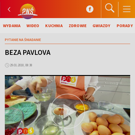
WYDANIA
WIDEO
KUCHNIA
ZDROWIE
GWIAZDY
PORADY
PYTANIE NA ŚNIADANIE
BEZA PAVLOVA
29.01.2018, 08:38