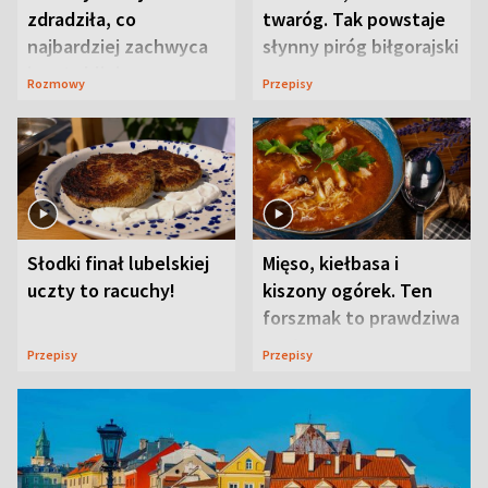
zdradziła, co
twaróg. Tak powstaje
najbardziej zachwyca
słynny piróg biłgorajski
ją w Lublinie
Rozmowy
Przepisy
Słodki finał lubelskiej
Mięso, kiełbasa i
uczty to racuchy!
kiszony ogórek. Ten
forszmak to prawdziwa
uczta
Przepisy
Przepisy