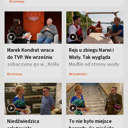
Rozmowy
Marek Kondrat wraca
Rejs u zbiegu Narwi i
do TVP. We wrześniu
Wisły. Tak wygląda
zobaczymy go w „Królu
Modlin od strony wody
Maciusiu I”
Rozmowy
Aktualności
Niedźwiedzica
To nie było miejsce