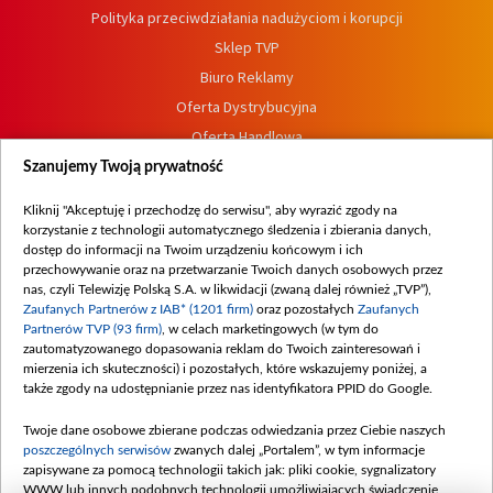
Polityka przeciwdziałania nadużyciom i korupcji
Sklep TVP
Biuro Reklamy
Oferta Dystrybucyjna
Oferta Handlowa
Dostępność
Szanujemy Twoją prywatność
Moje zgody
Kliknij "Akceptuję i przechodzę do serwisu", aby wyrazić zgody na
Procedura zgłoszeń wewnętrznych
korzystanie z technologii automatycznego śledzenia i zbierania danych,
dostęp do informacji na Twoim urządzeniu końcowym i ich
przechowywanie oraz na przetwarzanie Twoich danych osobowych przez
nas, czyli Telewizję Polską S.A. w likwidacji (zwaną dalej również „TVP”),
Zaufanych Partnerów z IAB* (1201 firm)
oraz pozostałych
Zaufanych
Partnerów TVP (93 firm)
, w celach marketingowych (w tym do
zautomatyzowanego dopasowania reklam do Twoich zainteresowań i
mierzenia ich skuteczności) i pozostałych, które wskazujemy poniżej, a
także zgody na udostępnianie przez nas identyfikatora PPID do Google.
Twoje dane osobowe zbierane podczas odwiedzania przez Ciebie naszych
poszczególnych serwisów
zwanych dalej „Portalem”, w tym informacje
zapisywane za pomocą technologii takich jak: pliki cookie, sygnalizatory
WWW lub innych podobnych technologii umożliwiających świadczenie