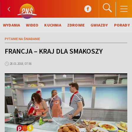
WYDANIA
WIDEO
KUCHNIA
ZDROWIE
GWIAZDY
PORADY
PYTANIE NA ŚNIADANIE
FRANCJA – KRAJ DLA SMAKOSZY
28.01.2018, 07:56