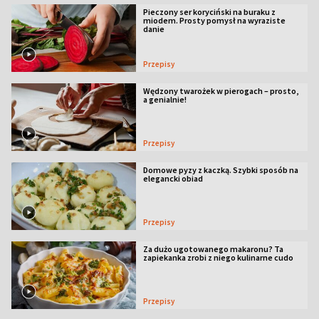
Pieczony ser koryciński na buraku z
miodem. Prosty pomysł na wyraziste
danie
Przepisy
Wędzony twarożek w pierogach – prosto,
a genialnie!
Przepisy
Domowe pyzy z kaczką. Szybki sposób na
elegancki obiad
Przepisy
Za dużo ugotowanego makaronu? Ta
zapiekanka zrobi z niego kulinarne cudo
Przepisy