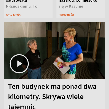
salutowała
hazardu. Co mieściło
Piłsudskiemu. To
się w Kasynie
niejedyna tajemnica
Oficerskim?
Aktualności
Aktualności
Modlina
Ten budynek ma ponad dwa
kilometry. Skrywa wiele
tajemnic