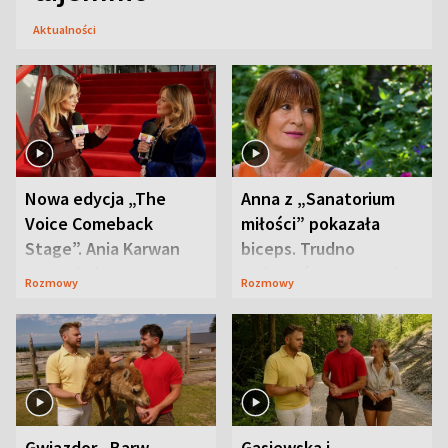
Aktualności
Nowa edycja „The
Anna z „Sanatorium
Voice Comeback
miłości” pokazała
Stage”. Ania Karwan
biceps. Trudno
zapowiada
uwierzyć, co przeszła
Rozmowy
Rozmowy
niespodzianki
wcześniej
Gwiazdor „Barw
Gąsiewska i