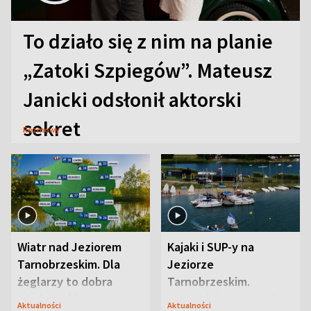
To działo się z nim na planie
„Zatoki Szpiegów”. Mateusz
Janicki odsłonił aktorski
sekret
Rozmowy
Wiatr nad Jeziorem
Kajaki i SUP-y na
Tarnobrzeskim. Dla
Jeziorze
żeglarzy to dobra
Tarnobrzeskim.
wiadomość
Przyrodnicy zwracają
Aktualności
Aktualności