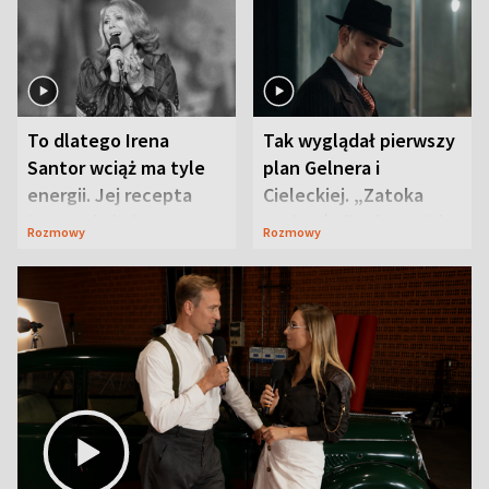
To dlatego Irena
Tak wyglądał pierwszy
Santor wciąż ma tyle
plan Gelnera i
energii. Jej recepta
Cieleckiej. „Zatoka
jest zaskakująco
szpiegów” od razu ich
Rozmowy
Rozmowy
prosta
zaskoczyła