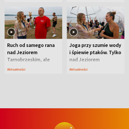
uwagę na coś jeszcze
Ruch od samego rana
Joga przy szumie wody
nad Jeziorem
i śpiewie ptaków. Tylko
Tarnobrzeskim, ale
nad Jeziorem
ważna jest jedna
Tarnobrzeskim
Aktualności
Aktualności
zasada