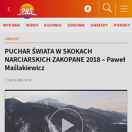
WYDANIA
WIDEO
KUCHNIA
ZDROWIE
GWIAZDY
PORADY
GWIAZDY
PUCHAR ŚWIATA W SKOKACH
NARCIARSKICH ZAKOPANE 2018 – Paweł
Maślakiewicz
28.01.2018, 07:54