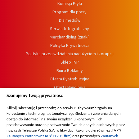
Komisja Etyki
Program dla prasy
Dla mediów
Serwis fotograficzny
Merchandising (znaki)
Polityka Prywatności
Polityka przeciwdziałania nadużyciom i korupcji
Sklep TVP
Biuro Reklamy
Oferta Dystrybucyjna
Oferta Handlowa
Dostępność
Szanujemy Twoją prywatność
Moje zgody
Kliknij "Akceptuję i przechodzę do serwisu", aby wyrazić zgody na
Procedura zgłoszeń wewnętrznych
korzystanie z technologii automatycznego śledzenia i zbierania danych,
dostęp do informacji na Twoim urządzeniu końcowym i ich
przechowywanie oraz na przetwarzanie Twoich danych osobowych przez
nas, czyli Telewizję Polską S.A. w likwidacji (zwaną dalej również „TVP”),
Zaufanych Partnerów z IAB* (1201 firm)
oraz pozostałych
Zaufanych