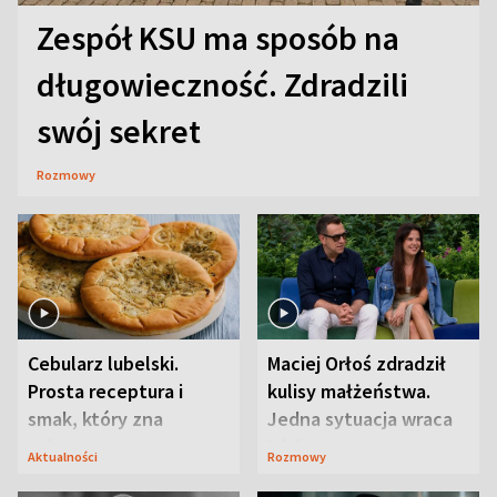
Zespół KSU ma sposób na
długowieczność. Zdradzili
swój sekret
Rozmowy
Cebularz lubelski.
Maciej Orłoś zdradził
Prosta receptura i
kulisy małżeństwa.
smak, który zna
Jedna sytuacja wraca
Lubelszczyzna
jak bumerang
Aktualności
Rozmowy