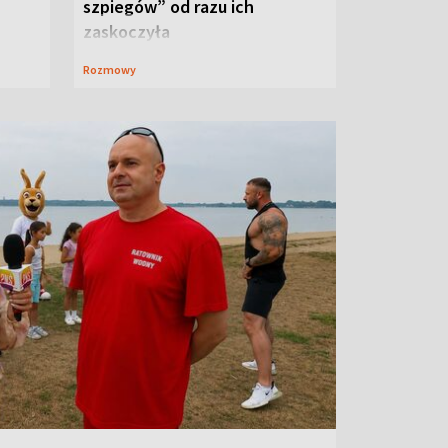
szpiegów” od razu ich
zaskoczyła
Rozmowy