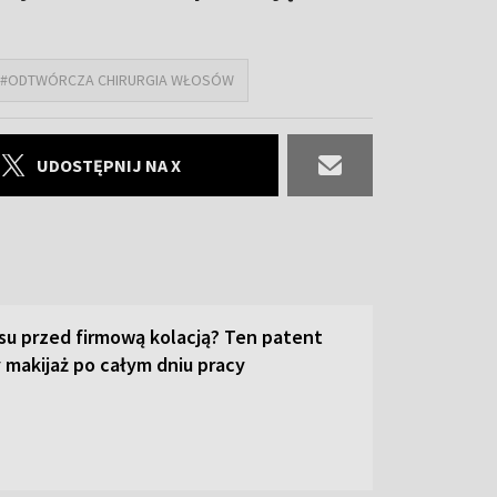
#ODTWÓRCZA CHIRURGIA WŁOSÓW
UDOSTĘPNIJ NA X
su przed firmową kolacją? Ten patent
 makijaż po całym dniu pracy