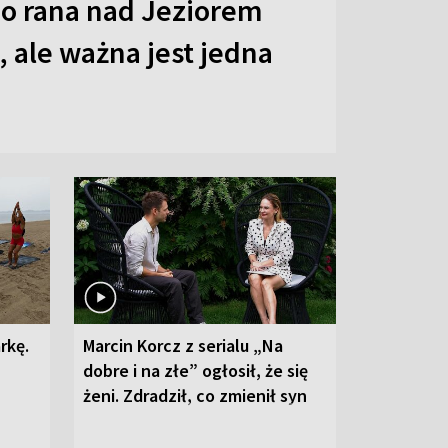
o rana nad Jeziorem
 ale ważna jest jedna
rkę.
Marcin Korcz z serialu „Na
dobre i na złe” ogłosił, że się
żeni. Zdradził, co zmienił syn