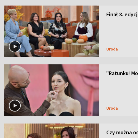
Finał 8. edyc
Uroda
"Ratunku! Moj
Uroda
Czy można od