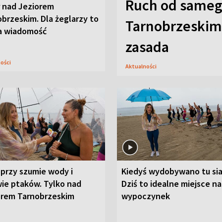
Ruch od sameg
r nad Jeziorem
brzeskim. Dla żeglarzy to
Tarnobrzeskim,
a wiadomość
zasada
ności
Aktualności
przy szumie wody i
Kiedyś wydobywano tu sia
ie ptaków. Tylko nad
Dziś to idealne miejsce na
orem Tarnobrzeskim
wypoczynek