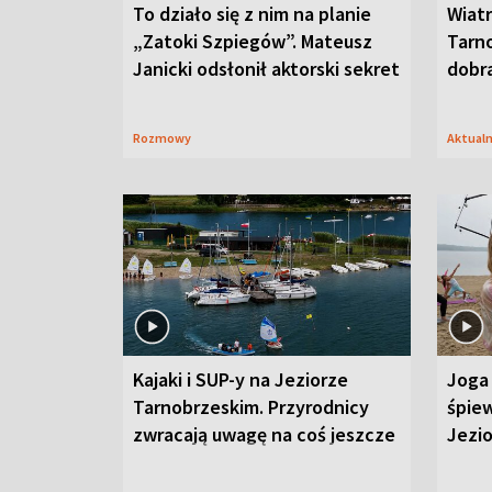
To działo się z nim na planie
Wiat
„Zatoki Szpiegów”. Mateusz
Tarno
Janicki odsłonił aktorski sekret
dobr
Rozmowy
Aktual
Kajaki i SUP-y na Jeziorze
Joga 
Tarnobrzeskim. Przyrodnicy
śpiew
zwracają uwagę na coś jeszcze
Jezi