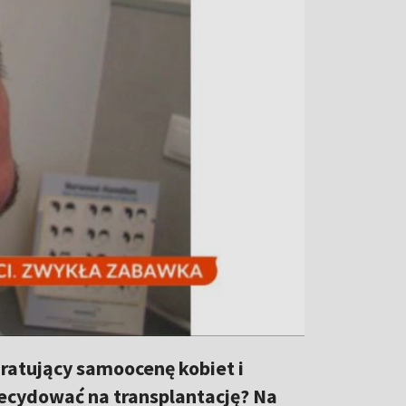
ratujący samoocenę kobiet i
decydować na transplantację? Na