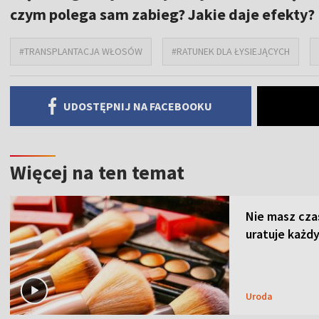
czym polega sam zabieg? Jakie daje efekty?
#TRANSPLANTACJA WŁOSÓW
#RATUNEK DLA ŁYSIEJĄCYCH
UDOSTĘPNIJ NA FACEBOOKU
Więcej na ten temat
Nie masz cza
uratuje każdy
Uroda