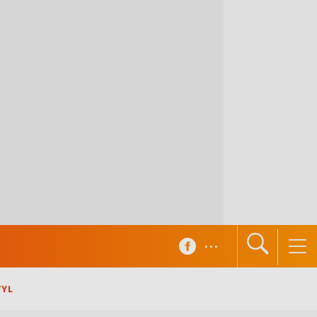
...
TYL