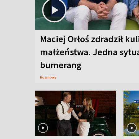
Maciej Orłoś zdradził kul
małżeństwa. Jedna sytua
bumerang
Rozmowy