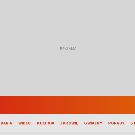
DANIA
WIDEO
KUCHNIA
ZDROWIE
GWIAZDY
PORADY
S