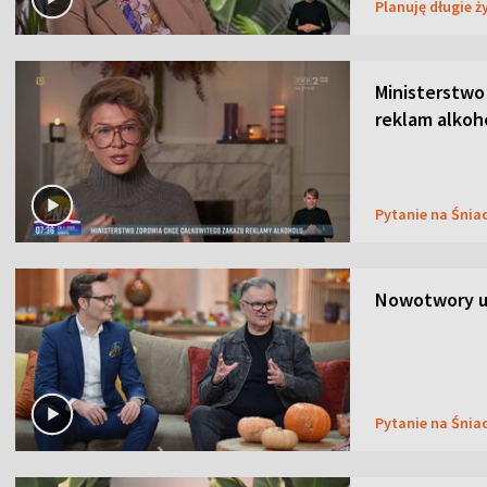
Planuję długie ż
Ministerstwo
reklam alkoh
Pytanie na Śnia
Nowotwory u
Pytanie na Śnia