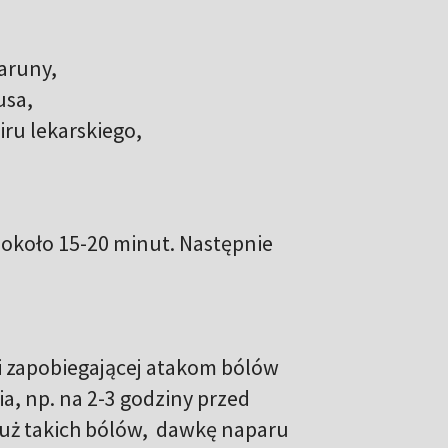
aruny,
usa,
ru lekarskiego,
 około 15-20 minut. Następnie
cji zapobiegającej atakom bólów
, np. na 2-3 godziny przed
już takich bólów, dawkę naparu