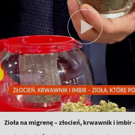
Zioła na migrenę – złocień, krwawnik i imbir -