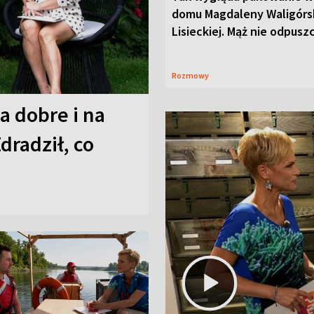
domu Magdaleny Waligórsk
Lisieckiej. Mąż nie odpusz
Rozmowy
a dobre i na
Zdradził, co