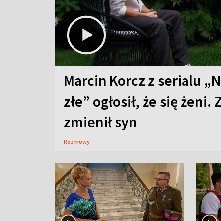
Marcin Korcz z serialu „N
złe” ogłosił, że się żeni. 
zmienił syn
Rozmowy