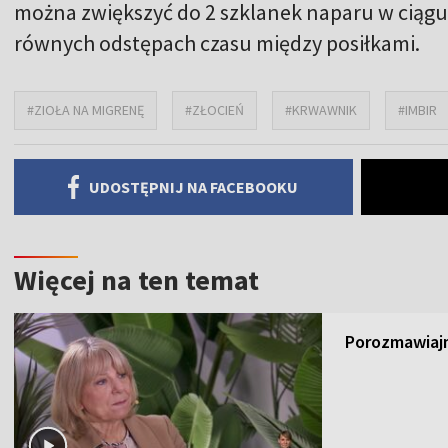
można zwiększyć do 2 szklanek naparu w ciągu 
równych odstępach czasu między posiłkami.
#ZIOŁA NA MIGRENĘ
#ZŁOCIEŃ
#KRWAWNIK
#IMBIR
UDOSTĘPNIJ NA FACEBOOKU
Więcej na ten temat
Porozmawiajm