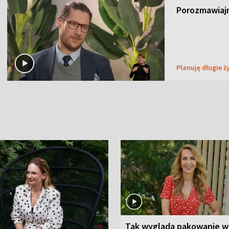
Porozmawiaj
Planuję długie ż
Tak wygląda pakowanie w