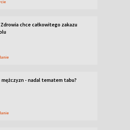
ycie
 Zdrowia chce całkowitego zakazu
olu
danie
 mężczyzn - nadal tematem tabu?
danie