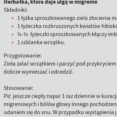
Herbatka, która daje ulgę w migrenie
Składniki:
1 łyżka sproszkowanego ziela złocienia m
1 łyżeczka rozkruszonych kwiatów hibisk
¼-½ łyżeczki sproszkowanych kłączy imbi
1 szklanka wrzątku.
Przygotowanie:
Zioła zalać wrzątkiem i parzyć pod przykryciem
dobrze wymieszać i odcedzić.
Stosowanie:
Pić jeszcze ciepły napar 1 raz dziennie w kura
migrenowych i bólów głowy innego pochodzenia
udaniem się do snu. W przypadku wystąpienia 