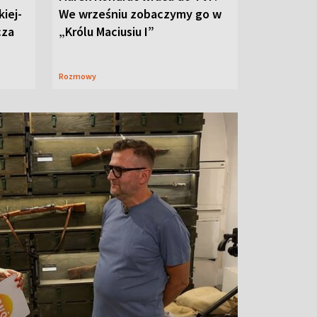
iej-
We wrześniu zobaczymy go w
cza
„Królu Maciusiu I”
Rozmowy