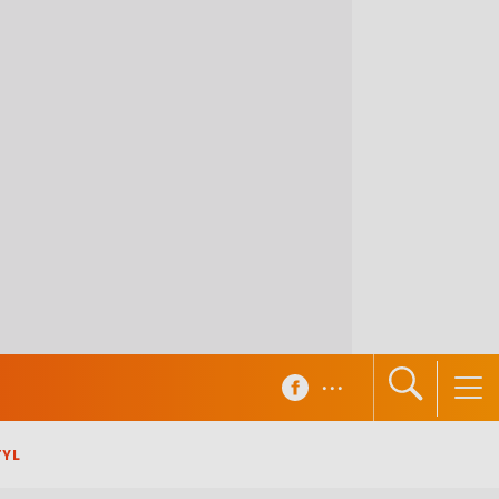
...
TYL