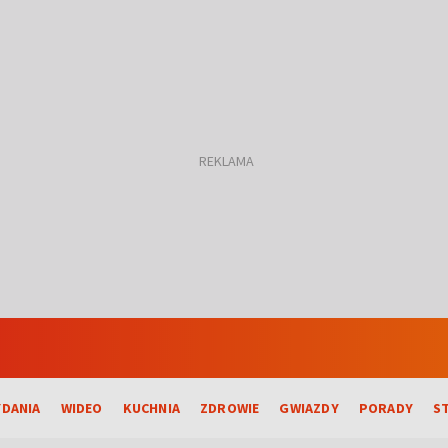
DANIA
WIDEO
KUCHNIA
ZDROWIE
GWIAZDY
PORADY
S