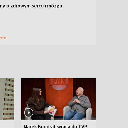
my o zdrowym sercu i mózgu
ycie
Marek Kondrat wraca do TVP.