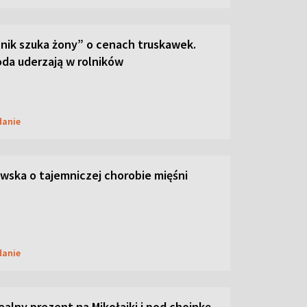
lnik szuka żony” o cenach truskawek.
oda uderzają w rolników
danie
ska o tajemniczej chorobie mięśni
danie
dealny prezent na Mikołajki i pod choinkę