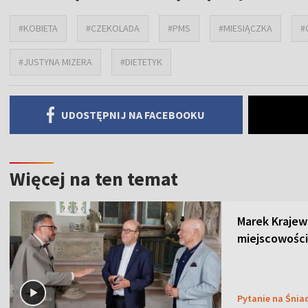
#KOBIETA
#CZEKOLADA
#PMS
#MIESIĄCZKA
#
#JUSTYNA MIZERA
#DIETETYK
UDOSTĘPNIJ NA FACEBOOKU
Więcej na ten temat
Marek Krajew
miejscowości
Pytanie na Śnia