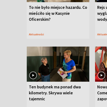
To nie było miejsce hazardu. Co
Rejs 
mieściło się w Kasynie
wygl
Oficerskim?
wod
Aktualności
Aktual
Ten budynek ma ponad dwa
Nowa
kilometry. Skrywa wiele
Come
tajemnic
zapo