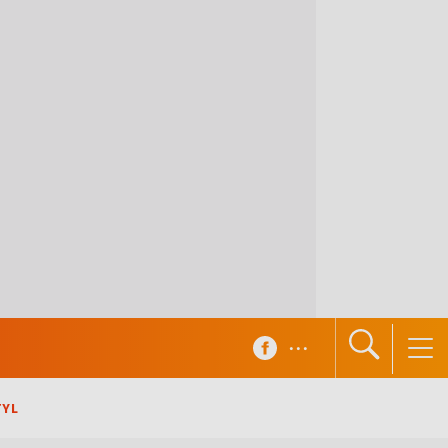
...
TYL