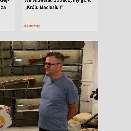
cza
„Królu Maciusiu I”
Rozmowy