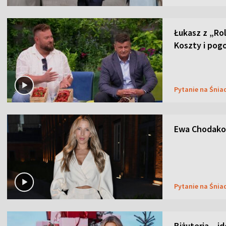
Łukasz z „Ro
Koszty i pog
Pytanie na Śnia
Ewa Chodakow
Pytanie na Śnia
Biżuteria – i