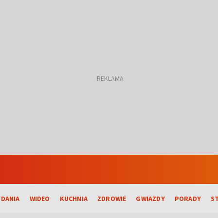
DANIA
WIDEO
KUCHNIA
ZDROWIE
GWIAZDY
PORADY
S