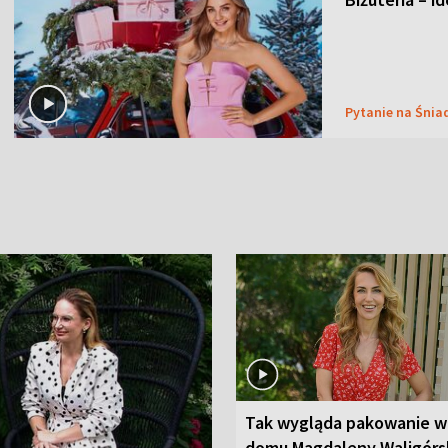
Pytanie na Śnia
Tak wygląda pakowanie w
domu Magdaleny Waligórsk