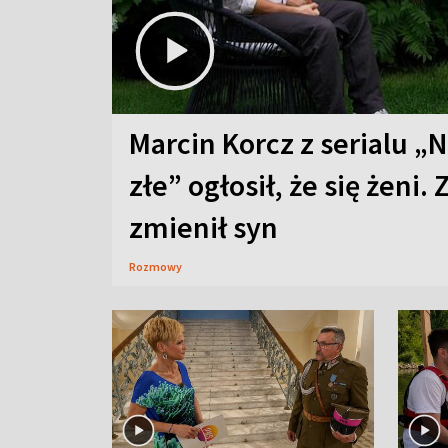
Marcin Korcz z serialu „N
złe” ogłosił, że się żeni. 
zmienił syn
Rozmowy