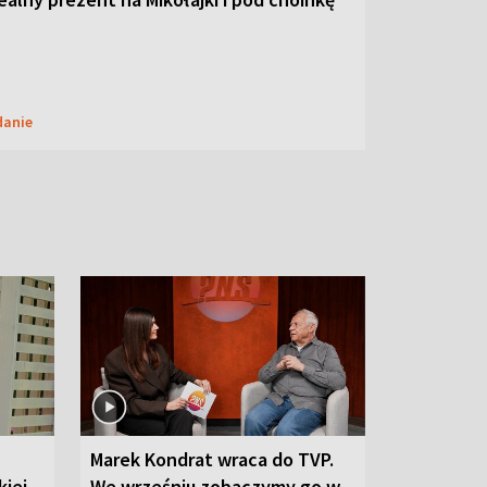
danie
Marek Kondrat wraca do TVP.
iej-
We wrześniu zobaczymy go w