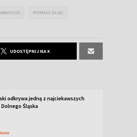
GINEKOLOG
#TOMASZ ZAJĄC
UDOSTĘPNIJ NA X
ski odkrywa jedną z najciekawszych
 Dolnego Śląska
danie