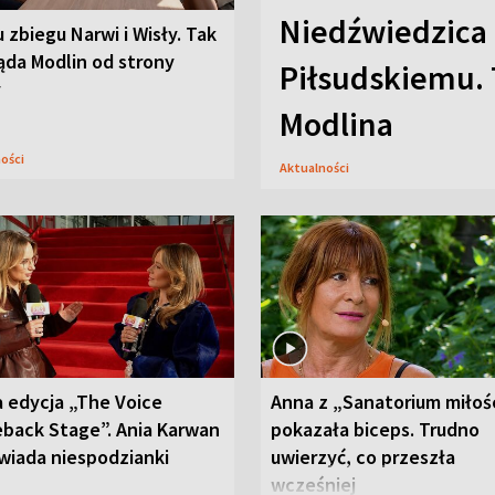
Niedźwiedzica
u zbiegu Narwi i Wisły. Tak
ąda Modlin od strony
Piłsudskiemu. 
y
Modlina
ności
Aktualności
 edycja „The Voice
Anna z „Sanatorium miłoś
back Stage”. Ania Karwan
pokazała biceps. Trudno
wiada niespodzianki
uwierzyć, co przeszła
wcześniej