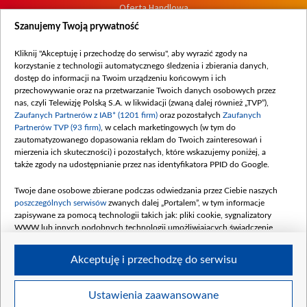
Oferta Handlowa
Dostępność
Szanujemy Twoją prywatność
Moje zgody
Kliknij "Akceptuję i przechodzę do serwisu", aby wyrazić zgody na
Procedura zgłoszeń wewnętrznych
korzystanie z technologii automatycznego śledzenia i zbierania danych,
dostęp do informacji na Twoim urządzeniu końcowym i ich
przechowywanie oraz na przetwarzanie Twoich danych osobowych przez
nas, czyli Telewizję Polską S.A. w likwidacji (zwaną dalej również „TVP”),
Zaufanych Partnerów z IAB* (1201 firm)
oraz pozostałych
Zaufanych
Partnerów TVP (93 firm)
, w celach marketingowych (w tym do
zautomatyzowanego dopasowania reklam do Twoich zainteresowań i
mierzenia ich skuteczności) i pozostałych, które wskazujemy poniżej, a
także zgody na udostępnianie przez nas identyfikatora PPID do Google.
Twoje dane osobowe zbierane podczas odwiedzania przez Ciebie naszych
poszczególnych serwisów
zwanych dalej „Portalem”, w tym informacje
zapisywane za pomocą technologii takich jak: pliki cookie, sygnalizatory
WWW lub innych podobnych technologii umożliwiających świadczenie
dopasowanych i bezpiecznych usług, personalizację treści oraz reklam,
udostępnianie funkcji mediów społecznościowych oraz analizowanie ruchu
Akceptuję i przechodzę do serwisu
w Internecie.
Twoje dane osobowe zbierane podczas odwiedzania przez Ciebie
Ustawienia zaawansowane
poszczególnych serwisów
na Portalu, takie jak adresy IP, identyfikatory