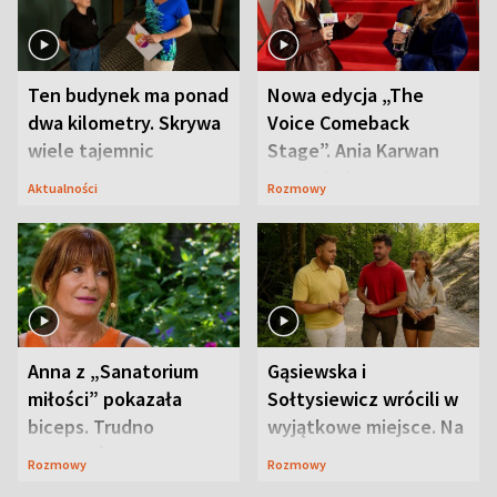
Ten budynek ma ponad
Nowa edycja „The
dwa kilometry. Skrywa
Voice Comeback
wiele tajemnic
Stage”. Ania Karwan
zapowiada
Aktualności
Rozmowy
niespodzianki
Anna z „Sanatorium
Gąsiewska i
miłości” pokazała
Sołtysiewicz wrócili w
biceps. Trudno
wyjątkowe miejsce. Na
uwierzyć, co przeszła
szlaku czekał
Rozmowy
Rozmowy
wcześniej
niedźwiedź