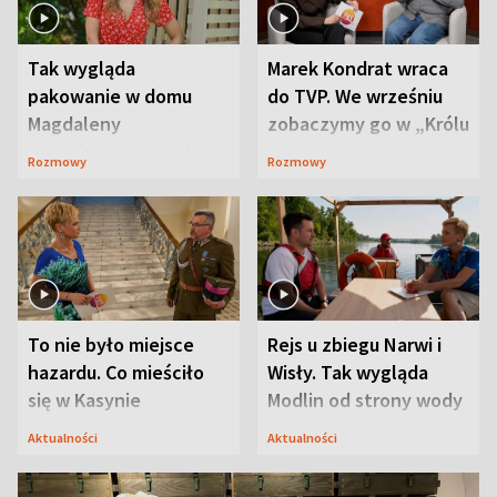
Tak wygląda
Marek Kondrat wraca
pakowanie w domu
do TVP. We wrześniu
Magdaleny
zobaczymy go w „Królu
Waligórskiej-Lisieckiej.
Maciusiu I”
Rozmowy
Rozmowy
Mąż nie odpuszcza
To nie było miejsce
Rejs u zbiegu Narwi i
hazardu. Co mieściło
Wisły. Tak wygląda
się w Kasynie
Modlin od strony wody
Oficerskim?
Aktualności
Aktualności