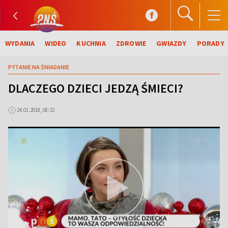
WYDANIA
WIDEO
KUCHNIA
ZDROWIE
GWIAZDY
PORADY
PYTANIE NA ŚNIADANIE
DLACZEGO DZIECI JEDZĄ ŚMIECI?
24.01.2018, 08:32