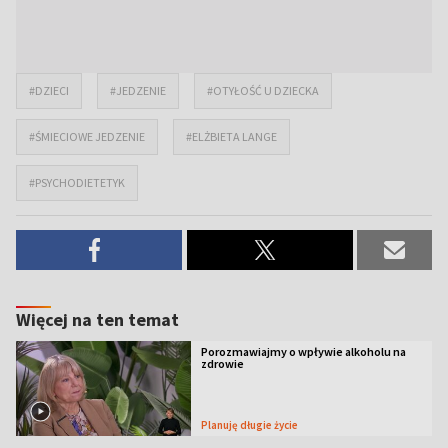
#DZIECI
#JEDZENIE
#OTYŁOŚĆ U DZIECKA
#ŚMIECIOWE JEDZENIE
#ELŻBIETA LANGE
#PSYCHODIETETYK
Więcej na ten temat
Porozmawiajmy o wpływie alkoholu na
zdrowie
Planuję długie życie