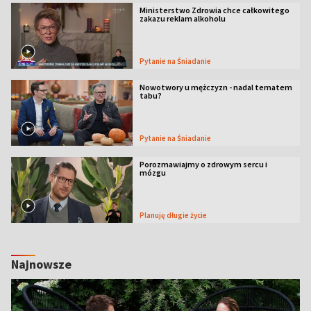
Ministerstwo Zdrowia chce całkowitego
zakazu reklam alkoholu
Pytanie na Śniadanie
Nowotwory u mężczyzn - nadal tematem
tabu?
Pytanie na Śniadanie
Porozmawiajmy o zdrowym sercu i
mózgu
Planuję długie życie
Najnowsze