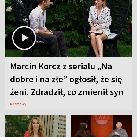
Marcin Korcz z serialu „Na
dobre i na złe” ogłosił, że się
żeni. Zdradził, co zmienił syn
Rozmowy