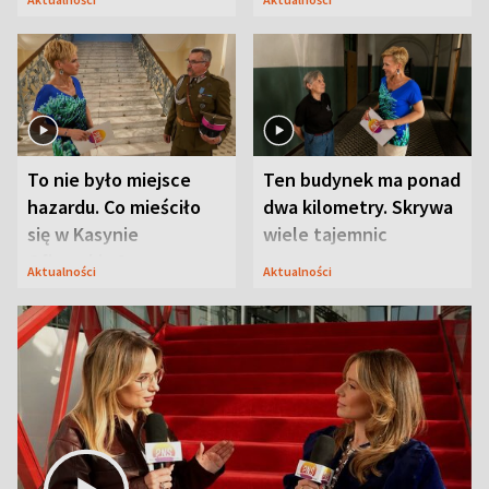
Modlina
To nie było miejsce
Ten budynek ma ponad
hazardu. Co mieściło
dwa kilometry. Skrywa
się w Kasynie
wiele tajemnic
Oficerskim?
Aktualności
Aktualności