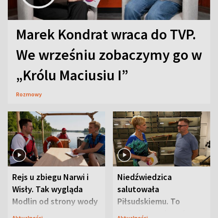
Marek Kondrat wraca do TVP.
We wrześniu zobaczymy go w
„Królu Maciusiu I”
Rozmowy
Rejs u zbiegu Narwi i
Niedźwiedzica
Wisły. Tak wygląda
salutowała
Modlin od strony wody
Piłsudskiemu. To
niejedyna tajemnica
Aktualności
Aktualności