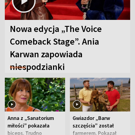
Nowa edycja „The Voice
Comeback Stage”. Ania
Karwan zapowiada
niespodzianki
Rozmowy
Anna z „Sanatorium
Gwiazdor „Barw
miłości” pokazała
szczęścia” został
biceps. Trudno
farmerem. Pokazał