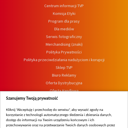
Centrum informacji TVP
Komisja Etyki
Program dla prasy
Dla mediów
Serwis fotograficzny
Merchandising (znaki)
Polityka Prywatności
Polityka przeciwdziałania nadużyciom i korupcji
Sklep TVP
Biuro Reklamy
Oferta Dystrybucyjna
Oferta Handlowa
Dostępność
Szanujemy Twoją prywatność
Moje zgody
Kliknij "Akceptuję i przechodzę do serwisu", aby wyrazić zgody na
Procedura zgłoszeń wewnętrznych
korzystanie z technologii automatycznego śledzenia i zbierania danych,
dostęp do informacji na Twoim urządzeniu końcowym i ich
przechowywanie oraz na przetwarzanie Twoich danych osobowych przez