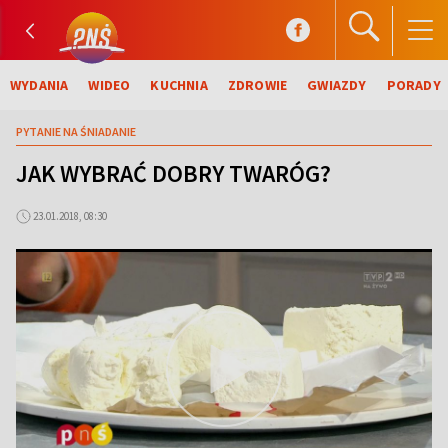
WYDANIA
WIDEO
KUCHNIA
ZDROWIE
GWIAZDY
PORADY
PYTANIE NA ŚNIADANIE
JAK WYBRAĆ DOBRY TWARÓG?
23.01.2018, 08:30