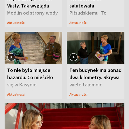
Wisły. Tak wygląda
salutowała
Modlin od strony wody
Piłsudskiemu. To
niejedyna tajemnica
Aktualności
Aktualności
Modlina
To nie było miejsce
Ten budynek ma ponad
hazardu. Co mieściło
dwa kilometry. Skrywa
się w Kasynie
wiele tajemnic
Oficerskim?
Aktualności
Aktualności