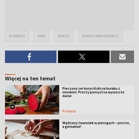
#TWARÓG
#SER
#DIETA
#GIENO MIENTKIEWICZ
Więcej na ten temat
Pieczony ser koryciński na buraku z
miodem. Prosty pomysł na wyraziste
danie
Przepisy
Wędzony twarożek w pierogach – prosto,
a genialnie!