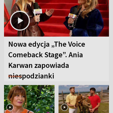
Nowa edycja „The Voice
Comeback Stage”. Ania
Karwan zapowiada
niespodzianki
Rozmowy