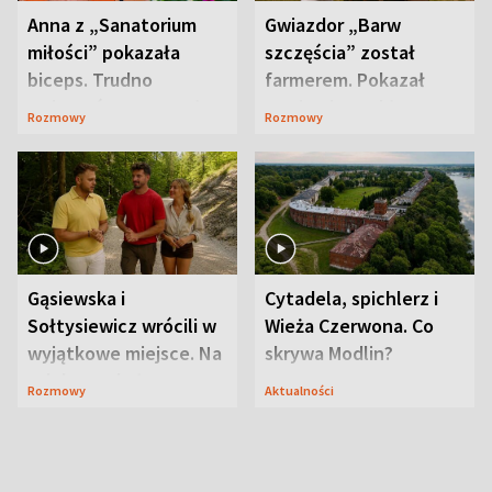
Anna z „Sanatorium
Gwiazdor „Barw
miłości” pokazała
szczęścia” został
biceps. Trudno
farmerem. Pokazał
uwierzyć, co przeszła
swoje niezwykłe
Rozmowy
Rozmowy
wcześniej
ranczo
Gąsiewska i
Cytadela, spichlerz i
Sołtysiewicz wrócili w
Wieża Czerwona. Co
wyjątkowe miejsce. Na
skrywa Modlin?
szlaku czekał
Rozmowy
Aktualności
niedźwiedź