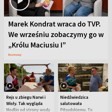
Marek Kondrat wraca do TVP.
We wrześniu zobaczymy go w
„Królu Maciusiu I”
Rozmowy
Rejs u zbiegu Narwi i
Niedźwiedzica
Wisły. Tak wygląda
salutowała
Modlin od strony wody
Piłsudskiemu. To