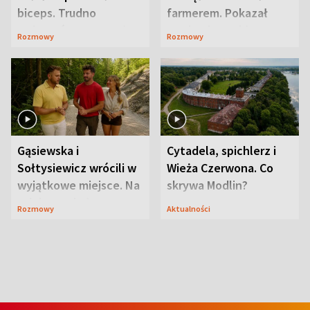
biceps. Trudno
farmerem. Pokazał
uwierzyć, co przeszła
swoje niezwykłe
Rozmowy
Rozmowy
wcześniej
ranczo
Gąsiewska i
Cytadela, spichlerz i
Sołtysiewicz wrócili w
Wieża Czerwona. Co
wyjątkowe miejsce. Na
skrywa Modlin?
szlaku czekał
Rozmowy
Aktualności
niedźwiedź