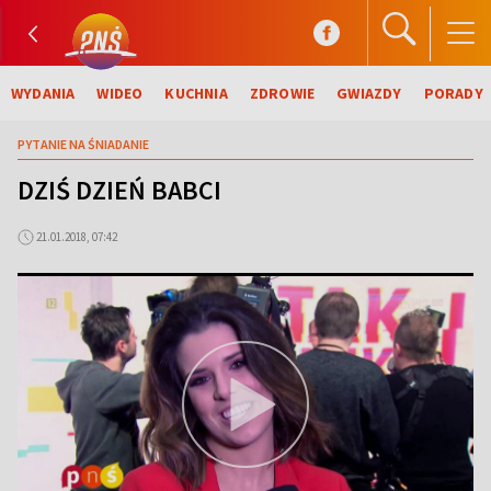
WYDANIA
WIDEO
KUCHNIA
ZDROWIE
GWIAZDY
PORADY
PYTANIE NA ŚNIADANIE
DZIŚ DZIEŃ BABCI
21.01.2018, 07:42