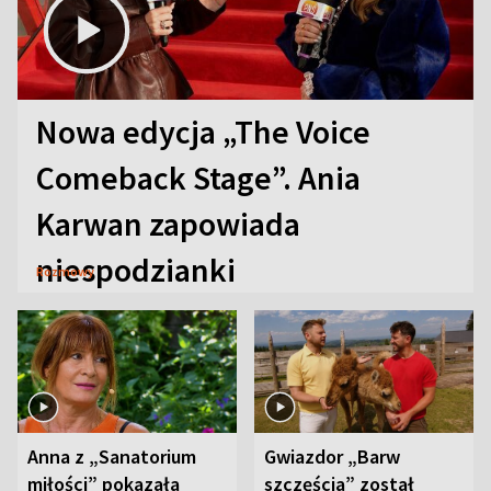
Nowa edycja „The Voice
Comeback Stage”. Ania
Karwan zapowiada
niespodzianki
Rozmowy
Anna z „Sanatorium
Gwiazdor „Barw
miłości” pokazała
szczęścia” został