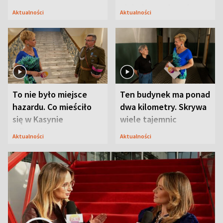
niejedyna tajemnica
Aktualności
Aktualności
Modlina
To nie było miejsce
Ten budynek ma ponad
hazardu. Co mieściło
dwa kilometry. Skrywa
się w Kasynie
wiele tajemnic
Oficerskim?
Aktualności
Aktualności