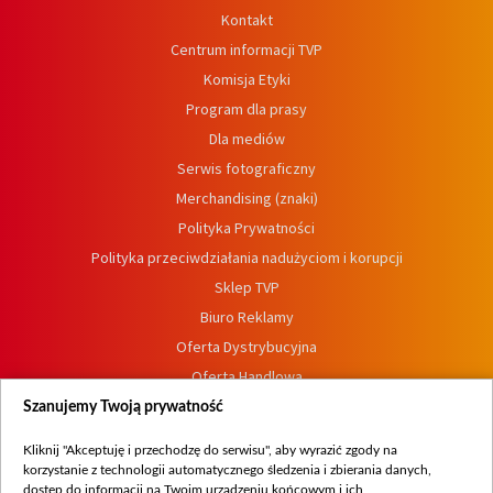
Kontakt
Centrum informacji TVP
Komisja Etyki
Program dla prasy
Dla mediów
Serwis fotograficzny
Merchandising (znaki)
Polityka Prywatności
Polityka przeciwdziałania nadużyciom i korupcji
Sklep TVP
Biuro Reklamy
Oferta Dystrybucyjna
Oferta Handlowa
Dostępność
Szanujemy Twoją prywatność
Moje zgody
Kliknij "Akceptuję i przechodzę do serwisu", aby wyrazić zgody na
Procedura zgłoszeń wewnętrznych
korzystanie z technologii automatycznego śledzenia i zbierania danych,
dostęp do informacji na Twoim urządzeniu końcowym i ich