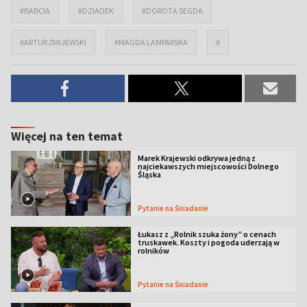
#BABCIA
#DZIADEK
#DOROTA SEGDA
#ARTUR ŻMIJEWSKI
#MAGDA LAMPARSKA
#
Więcej na ten temat
Marek Krajewski odkrywa jedną z
najciekawszych miejscowości Dolnego
Śląska
Pytanie na Śniadanie
Łukasz z „Rolnik szuka żony” o cenach
truskawek. Koszty i pogoda uderzają w
rolników
Pytanie na Śniadanie