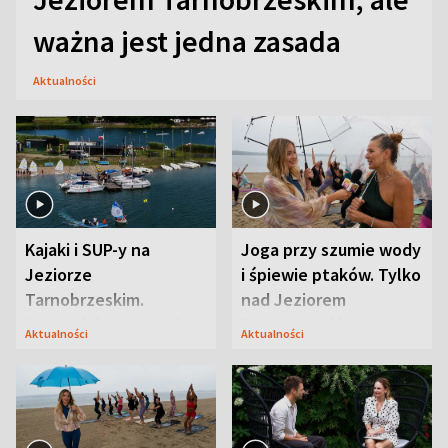
ważna jest jedna zasada
Aktualności
Kajaki i SUP-y na
Joga przy szumie wody
Jeziorze
i śpiewie ptaków. Tylko
Tarnobrzeskim.
nad Jeziorem
Przyrodnicy zwracają
Tarnobrzeskim
Aktualności
Aktualności
uwagę na coś jeszcze