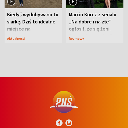
Kiedyś wydobywano tu
Marcin Korcz z serialu
siarkę. Dziś to idealne
„Na dobre i na złe”
miejsce na
ogłosił, że się żeni.
wypoczynek
Zdradził, co zmienił
Aktualności
Rozmowy
syn