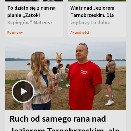
To działo się z nim na
Wiatr nad Jeziorem
planie „Zatoki
Tarnobrzeskim. Dla
Szpiegów”. Mateusz
żeglarzy to dobra
Janicki odsłonił
wiadomość
Rozmowy
Aktualności
aktorski sekret
Ruch od samego rana nad
Jeziorem Tarnobrzeskim, ale