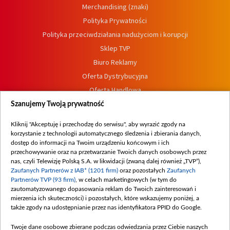
Merchandising (znaki)
Polityka Prywatności
Polityka przeciwdziałania nadużyciom i korupcji
Sklep TVP
Biuro Reklamy
Oferta Dystrybucyjna
Oferta Handlowa
Dostępność
Szanujemy Twoją prywatność
Moje zgody
Kliknij "Akceptuję i przechodzę do serwisu", aby wyrazić zgody na
Procedura zgłoszeń wewnętrznych
korzystanie z technologii automatycznego śledzenia i zbierania danych,
dostęp do informacji na Twoim urządzeniu końcowym i ich
przechowywanie oraz na przetwarzanie Twoich danych osobowych przez
nas, czyli Telewizję Polską S.A. w likwidacji (zwaną dalej również „TVP”),
Zaufanych Partnerów z IAB* (1201 firm)
oraz pozostałych
Zaufanych
Partnerów TVP (93 firm)
, w celach marketingowych (w tym do
zautomatyzowanego dopasowania reklam do Twoich zainteresowań i
mierzenia ich skuteczności) i pozostałych, które wskazujemy poniżej, a
także zgody na udostępnianie przez nas identyfikatora PPID do Google.
Twoje dane osobowe zbierane podczas odwiedzania przez Ciebie naszych