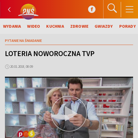
WYDANIA
WIDEO
KUCHNIA
ZDROWIE
GWIAZDY
PORADY
PYTANIE NA ŚNIADANIE
LOTERIA NOWOROCZNA TVP
20.01.2018, 08:09