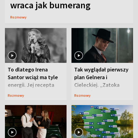
wraca jak bumerang
Rozmowy
To dlatego Irena
Tak wyglądał pierwszy
Santor wciąż ma tyle
plan Gelnera i
energii. Jej recepta
Cieleckiej. „Zatoka
jest zaskakująco
szpiegów” od razu ich
Rozmowy
Rozmowy
prosta
zaskoczyła