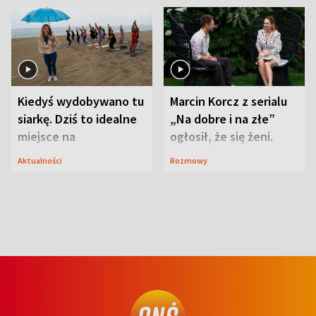
Kiedyś wydobywano tu
Marcin Korcz z serialu
siarkę. Dziś to idealne
„Na dobre i na złe”
miejsce na
ogłosił, że się żeni.
wypoczynek
Zdradził, co zmienił
Aktualności
Rozmowy
syn