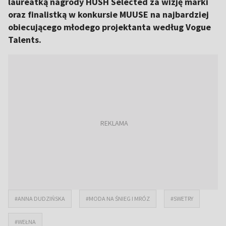
laureatką nagrody HUSH Selected za wizję marki
oraz finalistką w konkursie MUUSE na najbardziej
obiecującego młodego projektanta według Vogue
Talents.
#ANNA DUDZIŃSKA
#MODA NA ŚNIEG I MRÓZ
#SWETRY
#WEŁNA