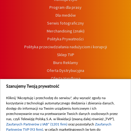
Program dla prasy
Dla mediów
Serwis fotograficzny
Merchandising (znaki)
Polityka Prywatności
Polityka przeciwdziałania nadużyciom i korupcji
Sklep TVP
Biuro Reklamy
Oferta Dystrybucyjna
Oferta Handlowa
Dostępność
Szanujemy Twoją prywatność
Moje zgody
Kliknij "Akceptuję i przechodzę do serwisu", aby wyrazić zgody na
Procedura zgłoszeń wewnętrznych
korzystanie z technologii automatycznego śledzenia i zbierania danych,
dostęp do informacji na Twoim urządzeniu końcowym i ich
przechowywanie oraz na przetwarzanie Twoich danych osobowych przez
nas, czyli Telewizję Polską S.A. w likwidacji (zwaną dalej również „TVP”),
Zaufanych Partnerów z IAB* (1201 firm)
oraz pozostałych
Zaufanych
Partnerów TVP (93 firm)
, w celach marketingowych (w tym do