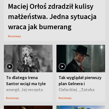
Maciej Orłoś zdradził kulisy
małżeństwa. Jedna sytuacja
wraca jak bumerang
Rozmowy
To dlatego Irena
Tak wyglądał pierwszy
Santor wciąż ma tyle
plan Gelnera i
energii. Jej recepta
Cieleckiej. „Zatoka
jest zaskakująco
szpiegów” od razu ich
Rozmowy
Rozmowy
prosta
zaskoczyła