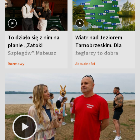
To działo się z nim na
Wiatr nad Jeziorem
planie „Zatoki
Tarnobrzeskim. Dla
Szpiegów”. Mateusz
żeglarzy to dobra
Janicki odsłonił
wiadomość
Rozmowy
Aktualności
aktorski sekret