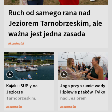
Ruch od samego rana nad
Jeziorem Tarnobrzeskim, ale
ważna jest jedna zasada
Aktualności
Kajaki i SUP-y na
Joga przy szumie wody
Jeziorze
i śpiewie ptaków. Tylko
Tarnobrzeskim.
nad Jeziorem
Przyrodnicy zwracają
Tarnobrzeskim
Aktualności
Aktualności
uwagę na coś jeszcze