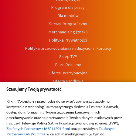
Program dla prasy
Dla mediów
Serwis fotograficzny
Merchandising (znaki)
Polityka Prywatności
Polityka przeciwdziałania nadużyciom i korupcji
Sklep TVP
Biuro Reklamy
Oferta Dystrybucyjna
Oferta Handlowa
Dostępność
Szanujemy Twoją prywatność
Moje zgody
Kliknij "Akceptuję i przechodzę do serwisu", aby wyrazić zgody na
Procedura zgłoszeń wewnętrznych
korzystanie z technologii automatycznego śledzenia i zbierania danych,
dostęp do informacji na Twoim urządzeniu końcowym i ich
przechowywanie oraz na przetwarzanie Twoich danych osobowych przez
nas, czyli Telewizję Polską S.A. w likwidacji (zwaną dalej również „TVP”),
Zaufanych Partnerów z IAB* (1201 firm)
oraz pozostałych
Zaufanych
Partnerów TVP (93 firm)
, w celach marketingowych (w tym do