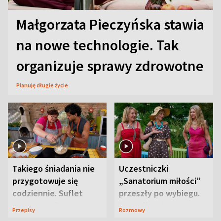
Małgorzata Pieczyńska stawia
na nowe technologie. Tak
organizuje sprawy zdrowotne
Planuję długie życie
Takiego śniadania nie
Uczestniczki
przygotowuje się
„Sanatorium miłości”
codziennie. Suflet
przeszły po wybiegu.
serowy zachwyca
Te stylizacje
Przepisy
Rozmowy
smakiem
przyciągały wzrok