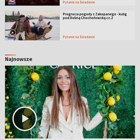
Pytanie na Śniadanie
Prognoza pogody z Zakopanego - kulig
pod Doliną Chochołowską cz.2
Pytanie na Śniadanie
Najnowsze