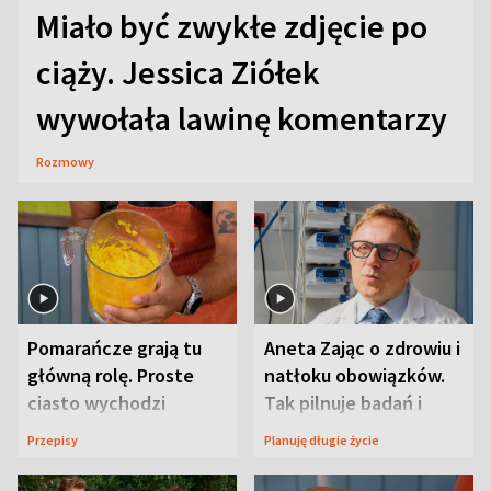
Miało być zwykłe zdjęcie po
ciąży. Jessica Ziółek
wywołała lawinę komentarzy
Rozmowy
Pomarańcze grają tu
Aneta Zając o zdrowiu i
główną rolę. Proste
natłoku obowiązków.
ciasto wychodzi
Tak pilnuje badań i
wyjątkowo wilgotne
wizyt
Przepisy
Planuję długie życie