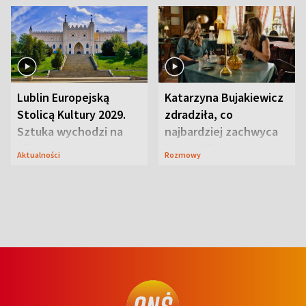
Lublin Europejską
Katarzyna Bujakiewicz
Stolicą Kultury 2029.
zdradziła, co
Sztuka wychodzi na
najbardziej zachwyca
ulice
ją w Lublinie
Aktualności
Rozmowy