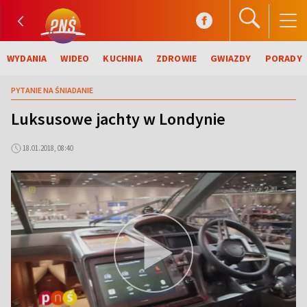
WYDANIA
WIDEO
KUCHNIA
ZDROWIE
GWIAZDY
PORADY
PYTANIE NA ŚNIADANIE
Luksusowe jachty w Londynie
18.01.2018, 08:40