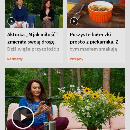
Aktorka „M jak miłość”
Puszyste bułeczki
zmieniła swoją drogę.
prosto z piekarnika. Z
Dziś wiąże przyszłość z
tym masłem smakują
neurobiologią
jeszcze lepiej
Rozmowy
Przepisy