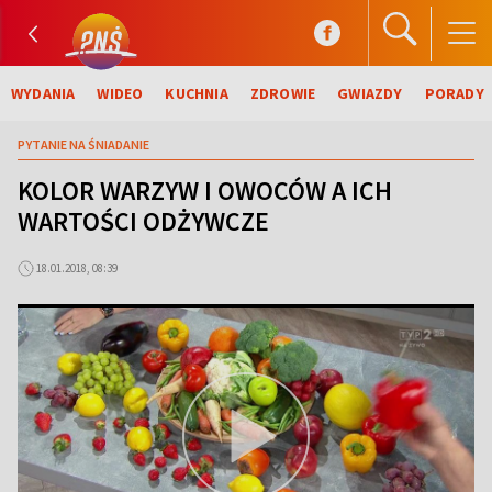
WYDANIA
WIDEO
KUCHNIA
ZDROWIE
GWIAZDY
PORADY
PYTANIE NA ŚNIADANIE
KOLOR WARZYW I OWOCÓW A ICH
WARTOŚCI ODŻYWCZE
18.01.2018, 08:39