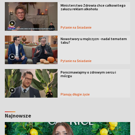
Ministerstwo Zdrowia chce całkowitego
zakazu reklam alkoholu
Pytanie na Śniadanie
Nowotwory u mężczyzn - nadal tematem
tabu?
Pytanie na Śniadanie
Porozmawiajmy o zdrowym sercu i
mózgu
Planuję długie życie
Najnowsze