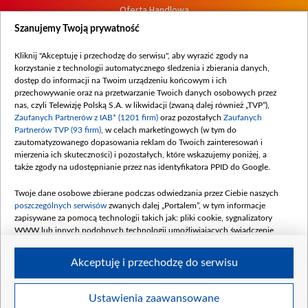
Oferta Handlowa
Dostępność
Szanujemy Twoją prywatność
Moje zgody
Kliknij "Akceptuję i przechodzę do serwisu", aby wyrazić zgody na
Procedura zgłoszeń wewnętrznych
korzystanie z technologii automatycznego śledzenia i zbierania danych,
dostęp do informacji na Twoim urządzeniu końcowym i ich
przechowywanie oraz na przetwarzanie Twoich danych osobowych przez
nas, czyli Telewizję Polską S.A. w likwidacji (zwaną dalej również „TVP”),
Zaufanych Partnerów z IAB* (1201 firm)
oraz pozostałych
Zaufanych
Partnerów TVP (93 firm)
, w celach marketingowych (w tym do
zautomatyzowanego dopasowania reklam do Twoich zainteresowań i
mierzenia ich skuteczności) i pozostałych, które wskazujemy poniżej, a
także zgody na udostępnianie przez nas identyfikatora PPID do Google.
Twoje dane osobowe zbierane podczas odwiedzania przez Ciebie naszych
poszczególnych serwisów
zwanych dalej „Portalem”, w tym informacje
zapisywane za pomocą technologii takich jak: pliki cookie, sygnalizatory
WWW lub innych podobnych technologii umożliwiających świadczenie
dopasowanych i bezpiecznych usług, personalizację treści oraz reklam,
udostępnianie funkcji mediów społecznościowych oraz analizowanie ruchu
Akceptuję i przechodzę do serwisu
w Internecie.
Twoje dane osobowe zbierane podczas odwiedzania przez Ciebie
Ustawienia zaawansowane
poszczególnych serwisów
na Portalu, takie jak adresy IP, identyfikatory