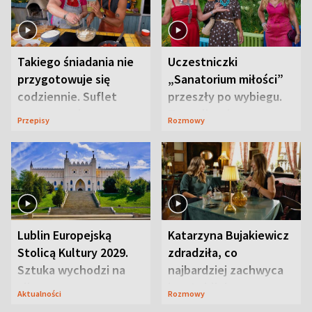
Takiego śniadania nie
Uczestniczki
przygotowuje się
„Sanatorium miłości”
codziennie. Suflet
przeszły po wybiegu.
serowy zachwyca
Te stylizacje
Przepisy
Rozmowy
smakiem
przyciągały wzrok
Lublin Europejską
Katarzyna Bujakiewicz
Stolicą Kultury 2029.
zdradziła, co
Sztuka wychodzi na
najbardziej zachwyca
ulice
ją w Lublinie
Aktualności
Rozmowy