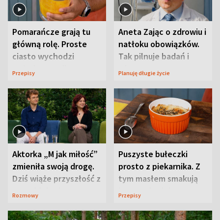
Pomarańcze grają tu
Aneta Zając o zdrowiu i
główną rolę. Proste
natłoku obowiązków.
ciasto wychodzi
Tak pilnuje badań i
wyjątkowo wilgotne
wizyt
Przepisy
Planuję długie życie
Aktorka „M jak miłość”
Puszyste bułeczki
zmieniła swoją drogę.
prosto z piekarnika. Z
Dziś wiąże przyszłość z
tym masłem smakują
neurobiologią
jeszcze lepiej
Rozmowy
Przepisy