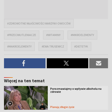
#ZDROWOTNE WŁAŚCIWOŚCI WARZYW I OWOCÓW
#PRZECIWUTLENIACZE
#WITAMINY
#MIKROELEMENTY
#MAKROELEMENTY
#EWA TRUSEWICZ
#DIETETYK
Więcej na ten temat
Porozmawiajmy o wpływie alkoholu na
zdrowie
Planuję długie życie