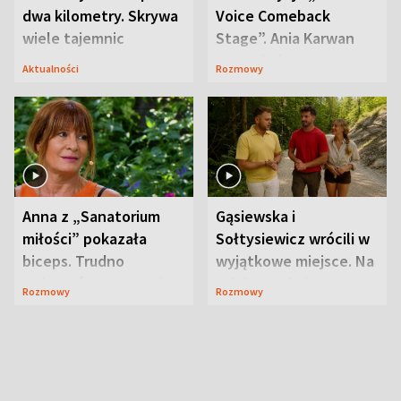
dwa kilometry. Skrywa
Voice Comeback
wiele tajemnic
Stage”. Ania Karwan
zapowiada
Aktualności
Rozmowy
niespodzianki
Anna z „Sanatorium
Gąsiewska i
miłości” pokazała
Sołtysiewicz wrócili w
biceps. Trudno
wyjątkowe miejsce. Na
uwierzyć, co przeszła
szlaku czekał
Rozmowy
Rozmowy
wcześniej
niedźwiedź