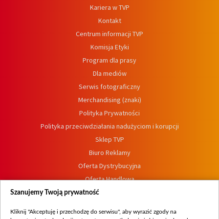
Kariera w TVP
Kontakt
Centrum informacji TVP
Komisja Etyki
Program dla prasy
Dla mediów
Serwis fotograficzny
Merchandising (znaki)
Polityka Prywatności
Polityka przeciwdziałania nadużyciom i korupcji
Sklep TVP
Biuro Reklamy
Oferta Dystrybucyjna
Oferta Handlowa
Dostępność
Szanujemy Twoją prywatność
Moje zgody
Kliknij "Akceptuję i przechodzę do serwisu", aby wyrazić zgody na
Procedura zgłoszeń wewnętrznych