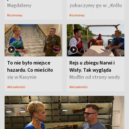
Magdaleny
zobaczymy go w „Królu
Waligórskiej-Lisieckiej.
Maciusiu I”
Rozmowy
Rozmowy
Mąż nie odpuszcza
To nie było miejsce
Rejs u zbiegu Narwi i
hazardu. Co mieściło
Wisły. Tak wygląda
się w Kasynie
Modlin od strony wody
Oficerskim?
Aktualności
Aktualności