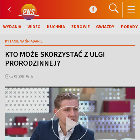
WYDANIA
WIDEO
KUCHNIA
ZDROWIE
GWIAZDY
PORADY
PYTANIE NA ŚNIADANIE
KTO MOŻE SKORZYSTAĆ Z ULGI
PRORODZINNEJ?
18.01.2018, 08:38