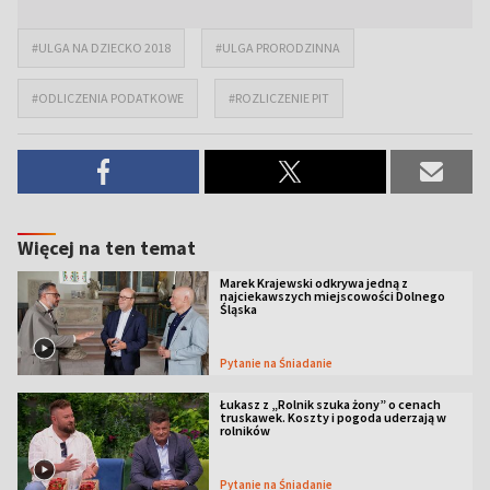
#ULGA NA DZIECKO 2018
#ULGA PRORODZINNA
#ODLICZENIA PODATKOWE
#ROZLICZENIE PIT
Więcej na ten temat
Marek Krajewski odkrywa jedną z
najciekawszych miejscowości Dolnego
Śląska
Pytanie na Śniadanie
Łukasz z „Rolnik szuka żony” o cenach
truskawek. Koszty i pogoda uderzają w
rolników
Pytanie na Śniadanie