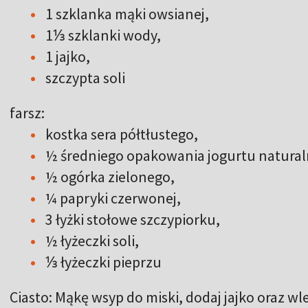
1 szklanka mąki owsianej,
1⅓ szklanki wody,
1 jajko,
szczypta soli
farsz:
kostka sera półtłustego,
½ średniego opakowania jogurtu natural
½ ogórka zielonego,
¼ papryki czerwonej,
3 łyżki stołowe szczypiorku,
½ łyżeczki soli,
⅓ łyżeczki pieprzu
Ciasto: Mąkę wsyp do miski, dodaj jajko oraz wl