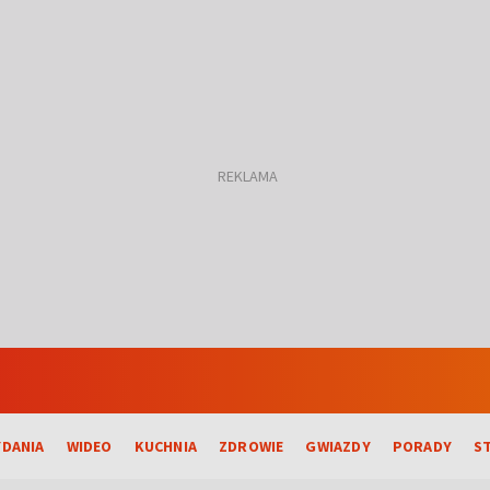
DANIA
WIDEO
KUCHNIA
ZDROWIE
GWIAZDY
PORADY
S