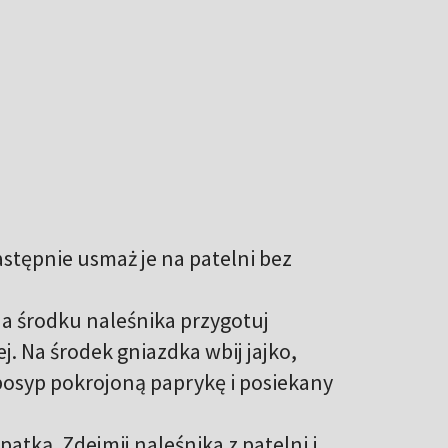
następnie usmaż je na patelni bez
na środku naleśnika przygotuj
j. Na środek gniazdka wbij jajko,
osyp pokrojoną paprykę i posiekany
patką. Zdejmij naleśnika z patelni i