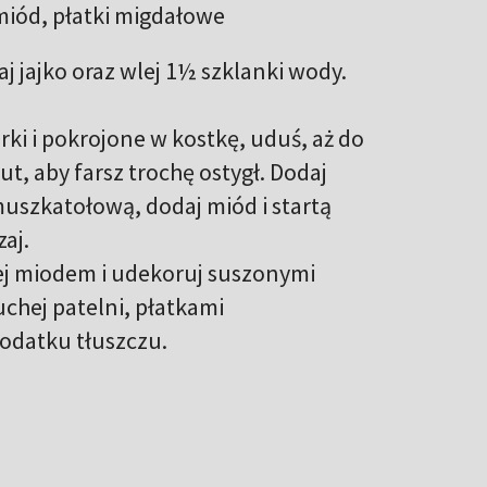
iód, płatki migdałowe
aj jajko oraz wlej 1½ szklanki wody.
rki i pokrojone w kostkę, uduś, aż do
ut, aby farsz trochę ostygł. Dodaj
szkatołową, dodaj miód i startą
zaj.
olej miodem i udekoruj suszonymi
chej patelni, płatkami
odatku tłuszczu.