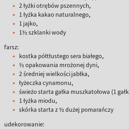
2 łyżki otrębów pszennych,
1 łyżka kakao naturalnego,
1 jajko,
1½ szklanki wody
farsz:
kostka półtłustego sera białego,
½ opakowania mrożonej dyni,
2 średniej wielkości jabłka,
łyżeczka cynamonu,
świeżo starta gałka muszkatołowa (1 gałk
1 łyżka miodu,
skórka starta z ½ dużej pomarańczy
udekorowanie: