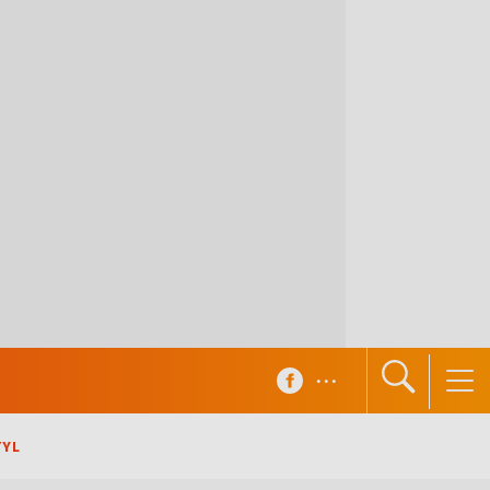
...
TYL