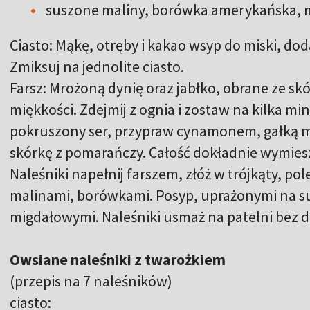
suszone maliny, borówka amerykańska, m
Ciasto: Mąkę, otręby i kakao wsyp do miski, dod
Zmiksuj na jednolite ciasto.
Farsz: Mrożoną dynię oraz jabłko, obrane ze skó
miękkości. Zdejmij z ognia i zostaw na kilka min
pokruszony ser, przypraw cynamonem, gałką mu
skórkę z pomarańczy. Całość dokładnie wymies
Naleśniki napełnij farszem, złóż w trójkąty, p
malinami, borówkami. Posyp, uprażonymi na su
migdałowymi. Naleśniki usmaż na patelni bez d
Owsiane naleśniki z twarożkiem
(przepis na 7 naleśników)
ciasto: