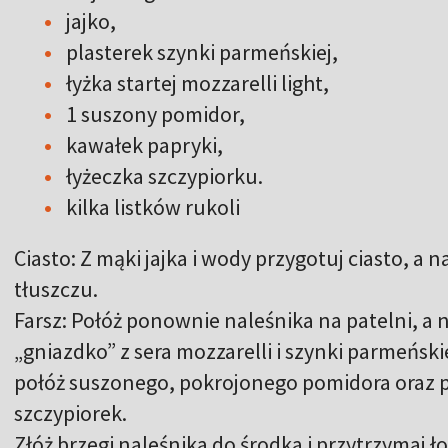
jajko,
plasterek szynki parmeńskiej,
łyżka startej mozzarelli light,
1 suszony pomidor,
kawałek papryki,
łyżeczka szczypiorku.
kilka listków rukoli
Ciasto: Z mąki jajka i wody przygotuj ciasto, a 
tłuszczu.
Farsz: Połóż ponownie naleśnika na patelni, a 
„gniazdko” z sera mozzarelli i szynki parmeńskie
połóż suszonego, pokrojonego pomidora oraz p
szczypiorek.
Złóż brzegi naleśnika do środka i przytrzymaj ło