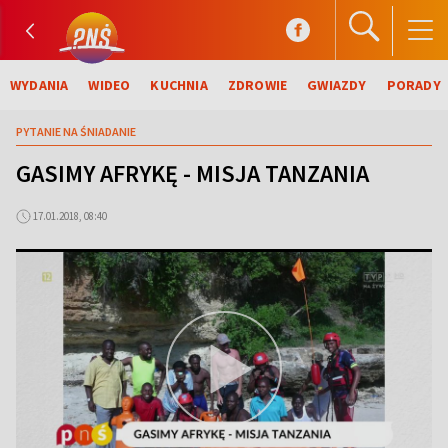
WYDANIA
WIDEO
KUCHNIA
ZDROWIE
GWIAZDY
PORADY
PYTANIE NA ŚNIADANIE
GASIMY AFRYKĘ - MISJA TANZANIA
17.01.2018, 08:40