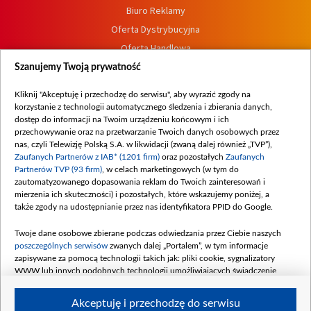
Biuro Reklamy
Oferta Dystrybucyjna
Oferta Handlowa
Dostępność
Szanujemy Twoją prywatność
Moje zgody
Kliknij "Akceptuję i przechodzę do serwisu", aby wyrazić zgody na
Procedura zgłoszeń wewnętrznych
korzystanie z technologii automatycznego śledzenia i zbierania danych,
dostęp do informacji na Twoim urządzeniu końcowym i ich
przechowywanie oraz na przetwarzanie Twoich danych osobowych przez
nas, czyli Telewizję Polską S.A. w likwidacji (zwaną dalej również „TVP”),
Zaufanych Partnerów z IAB* (1201 firm)
oraz pozostałych
Zaufanych
Partnerów TVP (93 firm)
, w celach marketingowych (w tym do
zautomatyzowanego dopasowania reklam do Twoich zainteresowań i
mierzenia ich skuteczności) i pozostałych, które wskazujemy poniżej, a
także zgody na udostępnianie przez nas identyfikatora PPID do Google.
Twoje dane osobowe zbierane podczas odwiedzania przez Ciebie naszych
poszczególnych serwisów
zwanych dalej „Portalem”, w tym informacje
zapisywane za pomocą technologii takich jak: pliki cookie, sygnalizatory
WWW lub innych podobnych technologii umożliwiających świadczenie
dopasowanych i bezpiecznych usług, personalizację treści oraz reklam,
udostępnianie funkcji mediów społecznościowych oraz analizowanie ruchu
Akceptuję i przechodzę do serwisu
w Internecie.