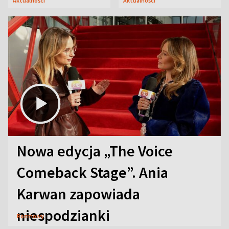
Aktualności
Aktualności
Nowa edycja „The Voice
Comeback Stage”. Ania
Karwan zapowiada
niespodzianki
Rozmowy