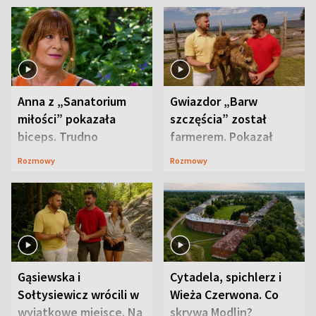
Anna z „Sanatorium
Gwiazdor „Barw
miłości” pokazała
szczęścia” został
biceps. Trudno
farmerem. Pokazał
uwierzyć, co przeszła
swoje niezwykłe
Rozmowy
Rozmowy
wcześniej
ranczo
Gąsiewska i
Cytadela, spichlerz i
Sołtysiewicz wrócili w
Wieża Czerwona. Co
wyjątkowe miejsce. Na
skrywa Modlin?