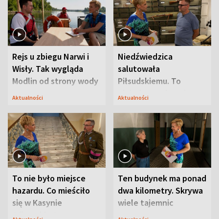
Rejs u zbiegu Narwi i
Niedźwiedzica
Wisły. Tak wygląda
salutowała
Modlin od strony wody
Piłsudskiemu. To
niejedyna tajemnica
Aktualności
Aktualności
Modlina
To nie było miejsce
Ten budynek ma ponad
hazardu. Co mieściło
dwa kilometry. Skrywa
się w Kasynie
wiele tajemnic
Oficerskim?