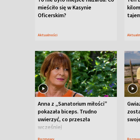
mieściło się w Kasynie
kilom
Oficerskim?
taje
Aktualności
Aktual
Anna z „Sanatorium miłości”
Gwia
pokazała biceps. Trudno
zost
uwierzyć, co przeszła
swoj
wcześniej
Rozmowy
Rozmo