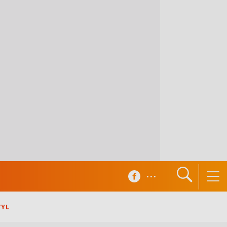
...
TYL