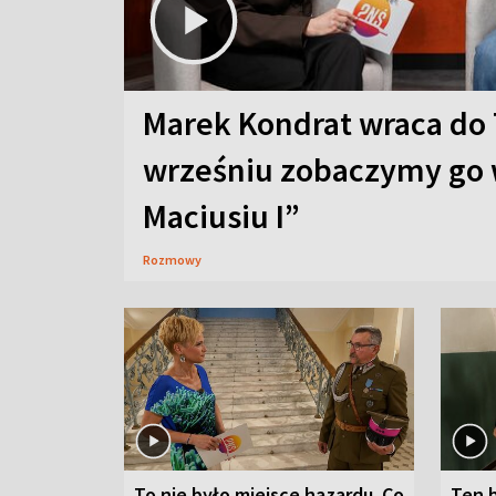
Marek Kondrat wraca do 
wrześniu zobaczymy go 
Maciusiu I”
Rozmowy
To nie było miejsce hazardu. Co
Ten 