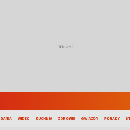
DANIA
WIDEO
KUCHNIA
ZDROWIE
GWIAZDY
PORADY
S