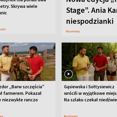
etry. Skrywa wiele
Stage”. Ania K
mnic
niespodzianki
ności
Rozmowy
zdor „Barw szczęścia”
Gąsiewska i Sołtysiewicz
ał farmerem. Pokazał
wrócili w wyjątkowe miejs
e niezwykłe ranczo
Na szlaku czekał niedźwi
wy
Rozmowy