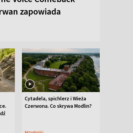
arwan zapowiada
Cytadela, spichlerz i Wieża
ce.
Czerwona. Co skrywa Modlin?
edź
Aktualności