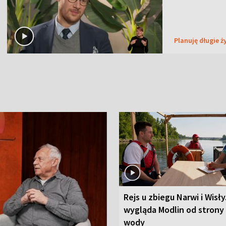
Planuję długie ż
Rejs u zbiegu Narwi i Wisły
wygląda Modlin od strony
wody