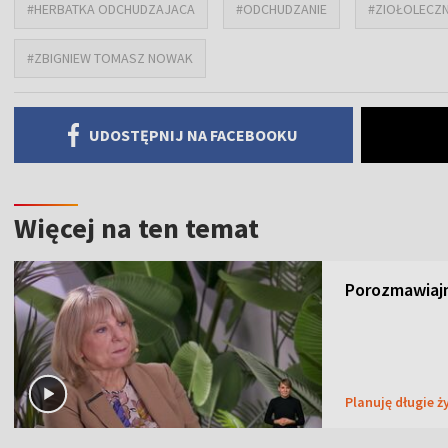
#HERBATKA ODCHUDZAJACA
#ODCHUDZANIE
#ZIOŁOLECZ
#ZBIGNIEW TOMASZ NOWAK
UDOSTĘPNIJ NA FACEBOOKU
Więcej na ten temat
Porozmawiajm
Planuję długie ż