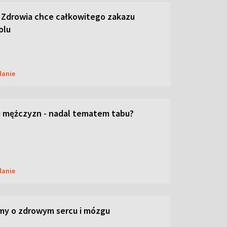
 Zdrowia chce całkowitego zakazu
olu
danie
 mężczyzn - nadal tematem tabu?
danie
my o zdrowym sercu i mózgu