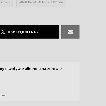
NICTWO
#NATURALNE METODY LECZENIA
UDOSTĘPNIJ NA X
y o wpływie alkoholu na zdrowie
ycie