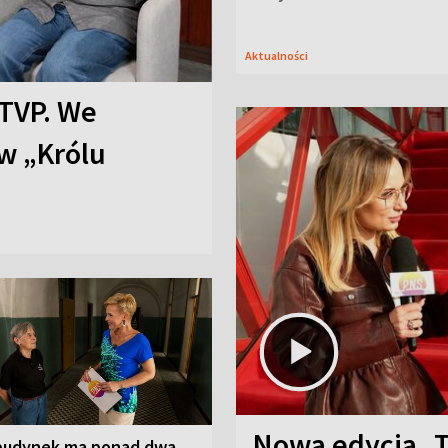
Aktualności
TVP. We
w „Królu
Nowa edycja „
budynek ma ponad dwa