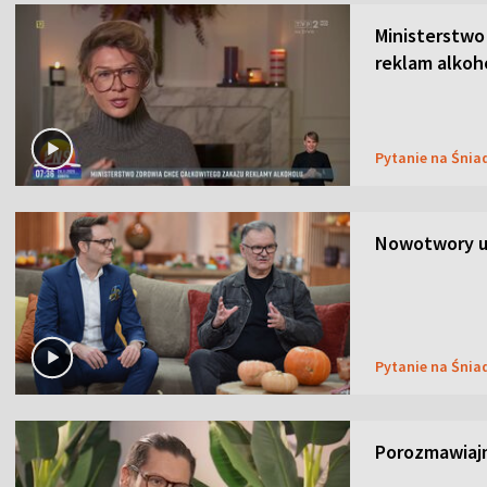
Ministerstwo
reklam alkoh
Pytanie na Śnia
Nowotwory u
Pytanie na Śnia
Porozmawiaj