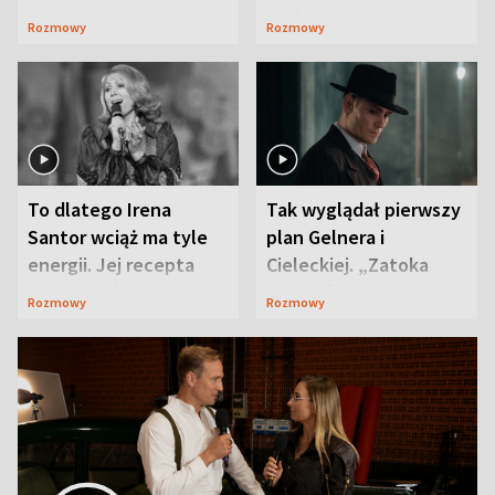
jak bumerang
Rozmowy
Rozmowy
To dlatego Irena
Tak wyglądał pierwszy
Santor wciąż ma tyle
plan Gelnera i
energii. Jej recepta
Cieleckiej. „Zatoka
jest zaskakująco
szpiegów” od razu ich
Rozmowy
Rozmowy
prosta
zaskoczyła