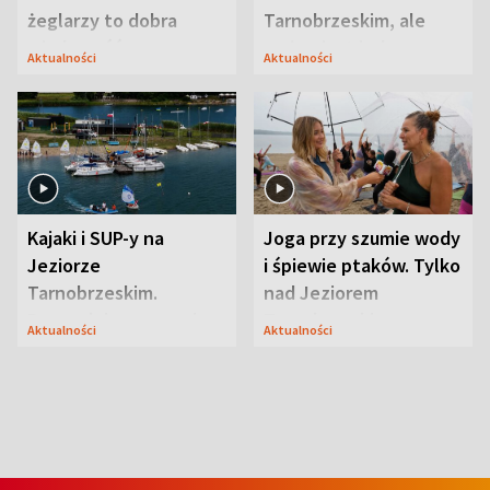
żeglarzy to dobra
Tarnobrzeskim, ale
wiadomość
ważna jest jedna
Aktualności
Aktualności
zasada
Kajaki i SUP-y na
Joga przy szumie wody
Jeziorze
i śpiewie ptaków. Tylko
Tarnobrzeskim.
nad Jeziorem
Przyrodnicy zwracają
Tarnobrzeskim
Aktualności
Aktualności
uwagę na coś jeszcze