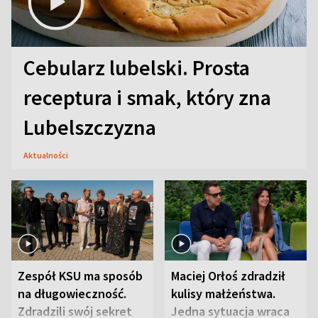
Cebularz lubelski. Prosta
receptura i smak, który zna
Lubelszczyzna
Aktualności
Zespół KSU ma sposób
Maciej Orłoś zdradził
na długowieczność.
kulisy małżeństwa.
Zdradzili swój sekret
Jedna sytuacja wraca