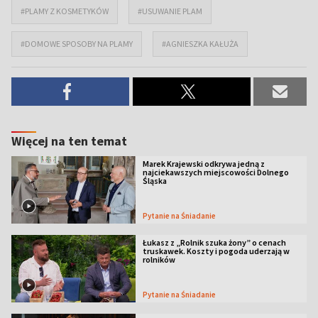
#PLAMY Z KOSMETYKÓW
#USUWANIE PLAM
#DOMOWE SPOSOBY NA PLAMY
#AGNIESZKA KAŁUŻA
Więcej na ten temat
Marek Krajewski odkrywa jedną z
najciekawszych miejscowości Dolnego
Śląska
Pytanie na Śniadanie
Łukasz z „Rolnik szuka żony” o cenach
truskawek. Koszty i pogoda uderzają w
rolników
Pytanie na Śniadanie