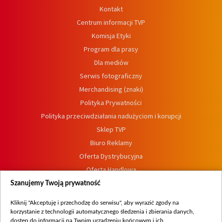
Kontakt
Centrum informacji TVP
Komisja Etyki
Program dla prasy
Dla mediów
Serwis fotograficzny
Merchandising (znaki)
Polityka Prywatności
Polityka przeciwdziałania nadużyciom i korupcji
Sklep TVP
Biuro Reklamy
Oferta Dystrybucyjna
Oferta Handlowa
Dostępność
Szanujemy Twoją prywatność
Moje zgody
Kliknij "Akceptuję i przechodzę do serwisu", aby wyrazić zgody na
Procedura zgłoszeń wewnętrznych
korzystanie z technologii automatycznego śledzenia i zbierania danych,
dostęp do informacji na Twoim urządzeniu końcowym i ich