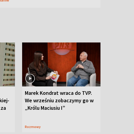
Marek Kondrat wraca do TVP.
iej-
We wrześniu zobaczymy go w
cza
„Królu Maciusiu I”
Rozmowy