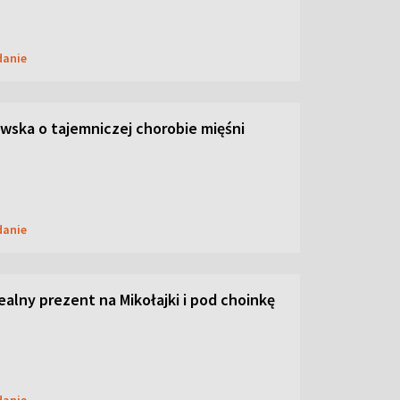
danie
ska o tajemniczej chorobie mięśni
danie
dealny prezent na Mikołajki i pod choinkę
danie