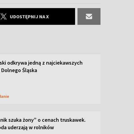
UDOSTĘPNIJ NA X
ski odkrywa jedną z najciekawszych
 Dolnego Śląska
danie
lnik szuka żony” o cenach truskawek.
oda uderzają w rolników