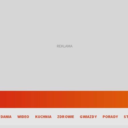
DANIA
WIDEO
KUCHNIA
ZDROWIE
GWIAZDY
PORADY
S