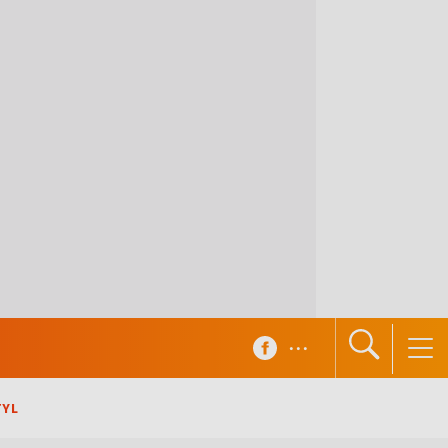
...
TYL