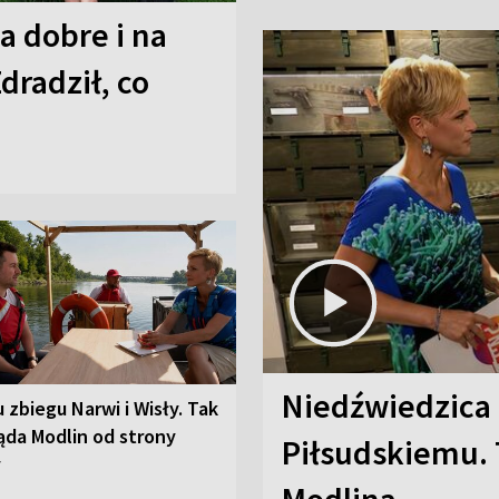
a dobre i na
Zdradził, co
Niedźwiedzica
u zbiegu Narwi i Wisły. Tak
ąda Modlin od strony
Piłsudskiemu. 
y