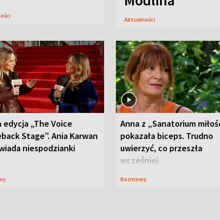
Modlina
ności
Aktualności
 edycja „The Voice
Anna z „Sanatorium miłoś
back Stage”. Ania Karwan
pokazała biceps. Trudno
wiada niespodzianki
uwierzyć, co przeszła
wcześniej
wy
Rozmowy