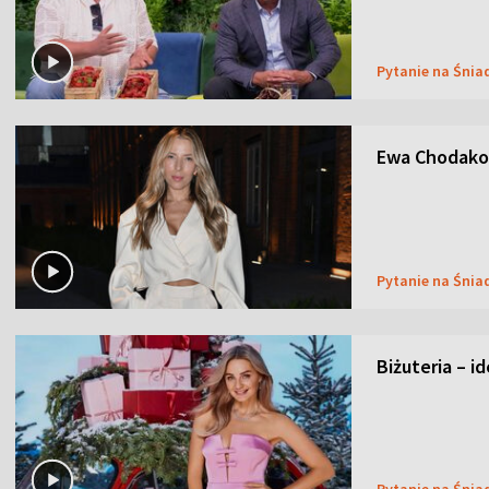
Pytanie na Śnia
Ewa Chodakow
Pytanie na Śnia
Biżuteria – i
Pytanie na Śnia