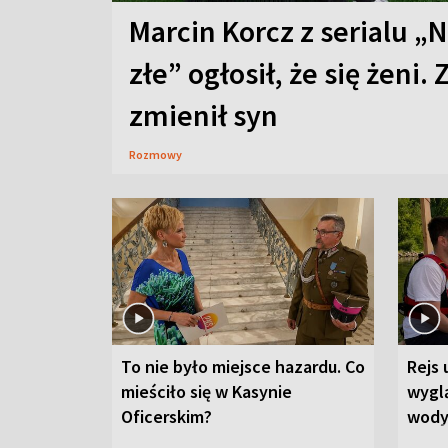
Marcin Korcz z serialu „N
złe” ogłosił, że się żeni. 
zmienił syn
Rozmowy
To nie było miejsce hazardu. Co
Rejs 
mieściło się w Kasynie
wygl
Oficerskim?
wod