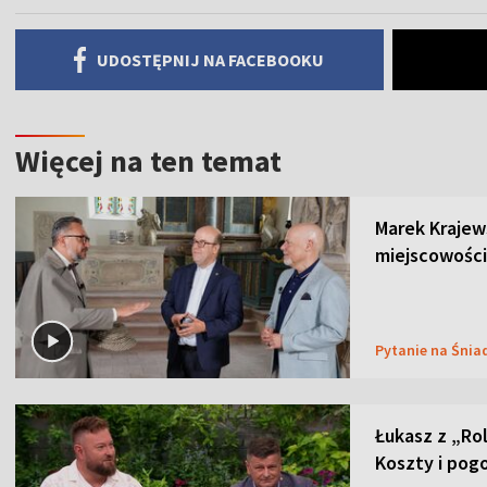
UDOSTĘPNIJ NA FACEBOOKU
Więcej na ten temat
Marek Krajew
miejscowości
Pytanie na Śnia
Łukasz z „Ro
Koszty i pog