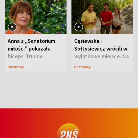
Anna z „Sanatorium
Gąsiewska i
miłości” pokazała
Sołtysiewicz wrócili w
biceps. Trudno
wyjątkowe miejsce. Na
uwierzyć, co przeszła
szlaku czekał
Rozmowy
Rozmowy
wcześniej
niedźwiedź