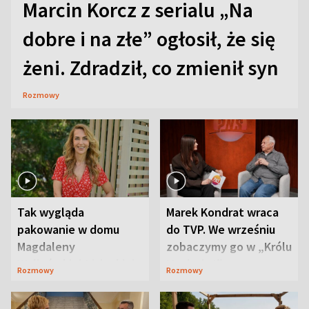
Marcin Korcz z serialu „Na
dobre i na złe” ogłosił, że się
żeni. Zdradził, co zmienił syn
Rozmowy
Tak wygląda
Marek Kondrat wraca
pakowanie w domu
do TVP. We wrześniu
Magdaleny
zobaczymy go w „Królu
Waligórskiej-Lisieckiej.
Maciusiu I”
Rozmowy
Rozmowy
Mąż nie odpuszcza