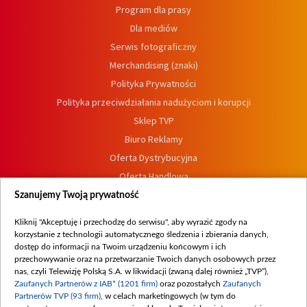
Program dla prasy
Dla mediów
Serwis fotograficzny
Merchandising (znaki)
Polityka Prywatności
Polityka przeciwdziałania nadużyciom i korupcji
Sklep TVP
Biuro Reklamy
Oferta Dystrybucyjna
Oferta Handlowa
Dostępność
Szanujemy Twoją prywatność
Moje zgody
Kliknij "Akceptuję i przechodzę do serwisu", aby wyrazić zgody na
Procedura zgłoszeń wewnętrznych
korzystanie z technologii automatycznego śledzenia i zbierania danych,
dostęp do informacji na Twoim urządzeniu końcowym i ich
przechowywanie oraz na przetwarzanie Twoich danych osobowych przez
nas, czyli Telewizję Polską S.A. w likwidacji (zwaną dalej również „TVP”),
Zaufanych Partnerów z IAB* (1201 firm)
oraz pozostałych
Zaufanych
Partnerów TVP (93 firm)
, w celach marketingowych (w tym do