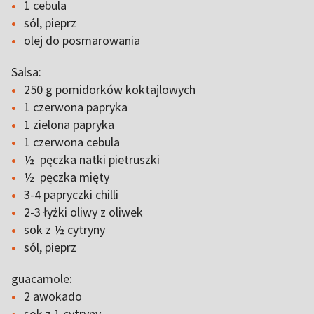
1 cebula
sól, pieprz
olej do posmarowania
Salsa:
250 g pomidorków koktajlowych
1 czerwona papryka
1 zielona papryka
1 czerwona cebula
½ pęczka natki pietruszki
½ pęczka mięty
3-4 papryczki chilli
2-3 łyżki oliwy z oliwek
sok z ½ cytryny
sól, pieprz
guacamole:
2 awokado
sok z 1 cytryny