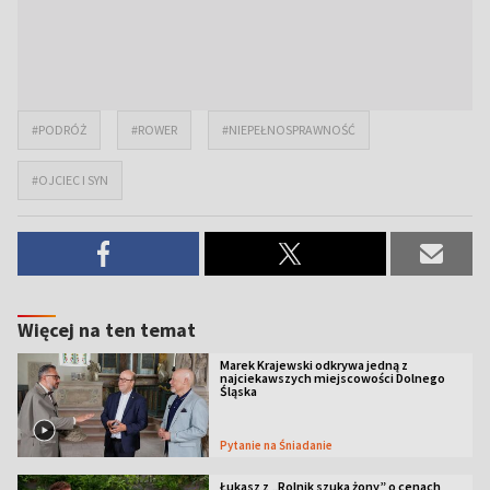
#PODRÓŻ
#ROWER
#NIEPEŁNOSPRAWNOŚĆ
#OJCIEC I SYN
Więcej na ten temat
Marek Krajewski odkrywa jedną z
najciekawszych miejscowości Dolnego
Śląska
Pytanie na Śniadanie
Łukasz z „Rolnik szuka żony” o cenach