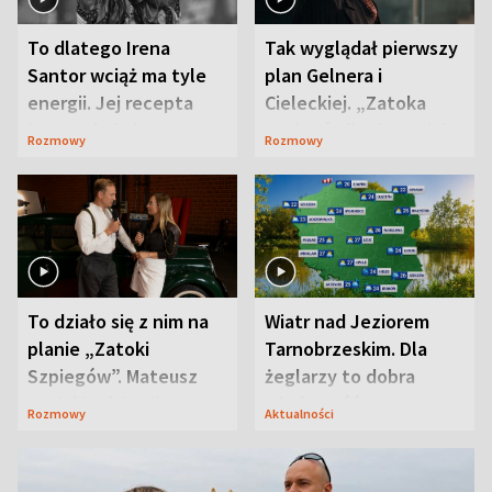
To dlatego Irena
Tak wyglądał pierwszy
Santor wciąż ma tyle
plan Gelnera i
energii. Jej recepta
Cieleckiej. „Zatoka
jest zaskakująco
szpiegów” od razu ich
Rozmowy
Rozmowy
prosta
zaskoczyła
To działo się z nim na
Wiatr nad Jeziorem
planie „Zatoki
Tarnobrzeskim. Dla
Szpiegów”. Mateusz
żeglarzy to dobra
Janicki odsłonił
wiadomość
Rozmowy
Aktualności
aktorski sekret