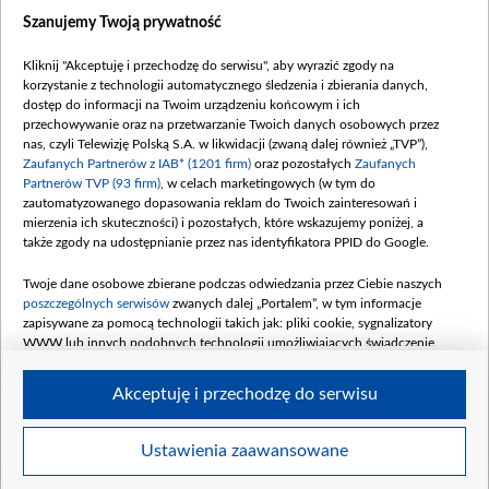
Dostępność
Szanujemy Twoją prywatność
Moje zgody
Kliknij "Akceptuję i przechodzę do serwisu", aby wyrazić zgody na
Procedura zgłoszeń wewnętrznych
korzystanie z technologii automatycznego śledzenia i zbierania danych,
dostęp do informacji na Twoim urządzeniu końcowym i ich
przechowywanie oraz na przetwarzanie Twoich danych osobowych przez
nas, czyli Telewizję Polską S.A. w likwidacji (zwaną dalej również „TVP”),
Zaufanych Partnerów z IAB* (1201 firm)
oraz pozostałych
Zaufanych
Partnerów TVP (93 firm)
, w celach marketingowych (w tym do
zautomatyzowanego dopasowania reklam do Twoich zainteresowań i
mierzenia ich skuteczności) i pozostałych, które wskazujemy poniżej, a
także zgody na udostępnianie przez nas identyfikatora PPID do Google.
Twoje dane osobowe zbierane podczas odwiedzania przez Ciebie naszych
poszczególnych serwisów
zwanych dalej „Portalem”, w tym informacje
zapisywane za pomocą technologii takich jak: pliki cookie, sygnalizatory
WWW lub innych podobnych technologii umożliwiających świadczenie
dopasowanych i bezpiecznych usług, personalizację treści oraz reklam,
udostępnianie funkcji mediów społecznościowych oraz analizowanie ruchu
Akceptuję i przechodzę do serwisu
w Internecie.
Twoje dane osobowe zbierane podczas odwiedzania przez Ciebie
Ustawienia zaawansowane
poszczególnych serwisów
na Portalu, takie jak adresy IP, identyfikatory
© 2026 Telewizja Polska S. A. w likwidacji
Twoich urządzeń końcowych i identyfikatory plików cookie, informacje o