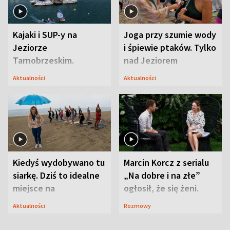
Kajaki i SUP-y na
Joga przy szumie wody
Jeziorze
i śpiewie ptaków. Tylko
Tarnobrzeskim.
nad Jeziorem
Przyrodnicy zwracają
Tarnobrzeskim
Aktualności
Aktualności
uwagę na coś jeszcze
Kiedyś wydobywano tu
Marcin Korcz z serialu
siarkę. Dziś to idealne
„Na dobre i na złe”
miejsce na
ogłosił, że się żeni.
wypoczynek
Zdradził, co zmienił
Aktualności
Rozmowy
syn