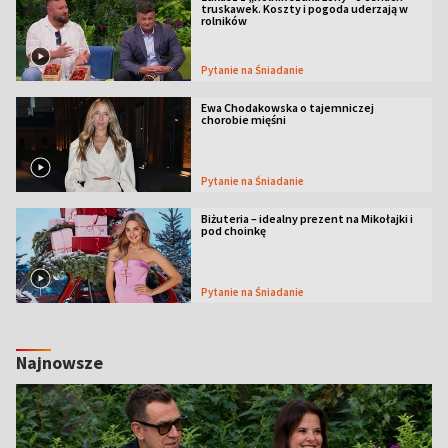
truskawek. Koszty i pogoda uderzają w
rolników
Pytanie na Śniadanie
Ewa Chodakowska o tajemniczej
chorobie mięśni
Pytanie na Śniadanie
Biżuteria – idealny prezent na Mikołajki i
pod choinkę
Pytanie na Śniadanie
Najnowsze