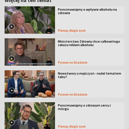
Więcej na ten temat
Porozmawiajmy o wpływie alkoholu na
zdrowie
Planuję długie życie
Ministerstwo Zdrowia chce całkowitego
zakazu reklam alkoholu
Pytanie na Śniadanie
Nowotwory u mężczyzn - nadal tematem
tabu?
Pytanie na Śniadanie
Porozmawiajmy o zdrowym sercu i
mózgu
Planuję długie życie