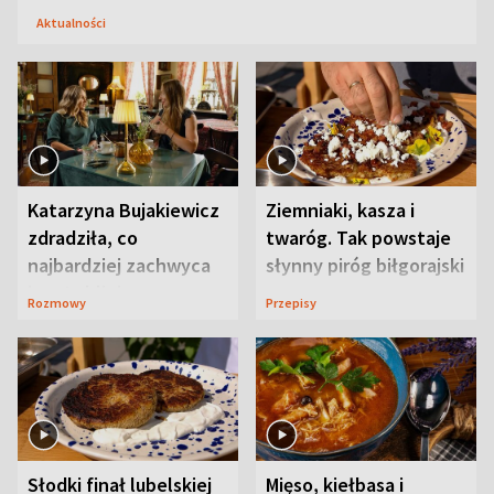
Aktualności
Katarzyna Bujakiewicz
Ziemniaki, kasza i
zdradziła, co
twaróg. Tak powstaje
najbardziej zachwyca
słynny piróg biłgorajski
ją w Lublinie
Rozmowy
Przepisy
Słodki finał lubelskiej
Mięso, kiełbasa i