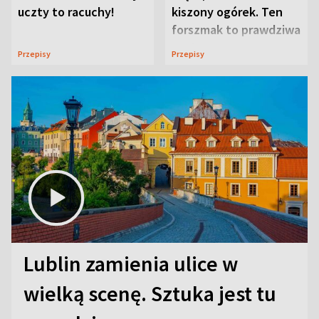
uczty to racuchy!
kiszony ogórek. Ten
forszmak to prawdziwa
uczta
Przepisy
Przepisy
Lublin zamienia ulice w
wielką scenę. Sztuka jest tu