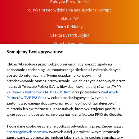
Polityka Prywatności
Polityka przeciwdziałania nadużyciom i korupcji
Sklep TVP
Biuro Reklamy
Oferta Dystrybucyjna
Oferta Handlowa
Dostępność
Szanujemy Twoją prywatność
Moje zgody
Kliknij "Akceptuję i przechodzę do serwisu", aby wyrazić zgody na
Procedura zgłoszeń wewnętrznych
korzystanie z technologii automatycznego śledzenia i zbierania danych,
dostęp do informacji na Twoim urządzeniu końcowym i ich
przechowywanie oraz na przetwarzanie Twoich danych osobowych przez
nas, czyli Telewizję Polską S.A. w likwidacji (zwaną dalej również „TVP”),
Zaufanych Partnerów z IAB* (1201 firm)
oraz pozostałych
Zaufanych
Partnerów TVP (93 firm)
, w celach marketingowych (w tym do
zautomatyzowanego dopasowania reklam do Twoich zainteresowań i
mierzenia ich skuteczności) i pozostałych, które wskazujemy poniżej, a
także zgody na udostępnianie przez nas identyfikatora PPID do Google.
Twoje dane osobowe zbierane podczas odwiedzania przez Ciebie naszych
poszczególnych serwisów
zwanych dalej „Portalem”, w tym informacje
zapisywane za pomocą technologii takich jak: pliki cookie, sygnalizatory