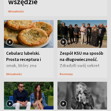
wszędzie
Aktualności
Cebularz lubelski.
Zespół KSU ma sposób
Prosta receptura i
na długowieczność.
smak, który zna
Zdradzili swój sekret
Lubelszczyzna
Aktualności
Rozmowy