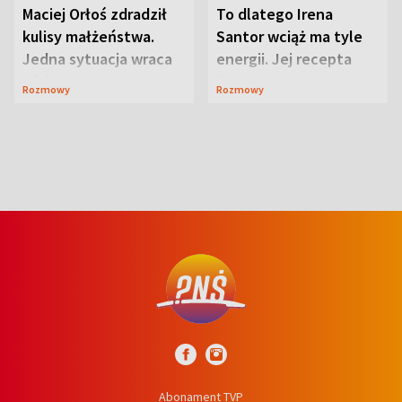
Maciej Orłoś zdradził
To dlatego Irena
kulisy małżeństwa.
Santor wciąż ma tyle
Jedna sytuacja wraca
energii. Jej recepta
jak bumerang
jest zaskakująco
Rozmowy
Rozmowy
prosta
Abonament TVP